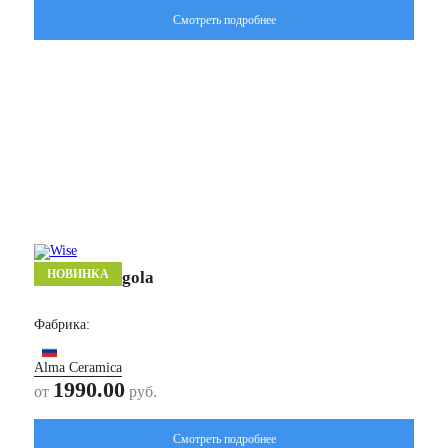
Смотреть подробнее
НОВИНКА
Ангола/ Angola
Фабрика:
Alma Ceramica
1990.00
от
руб.
Смотреть подробнее