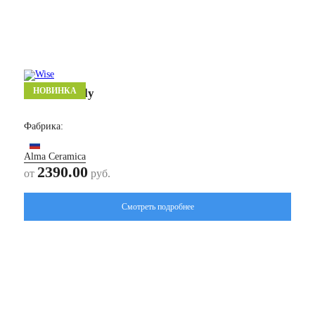
НОВИНКА
Холли/ Holly
Фабрика:
Alma Ceramica
2390.00
от
руб.
Смотреть подробнее