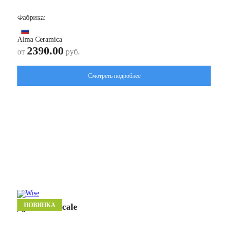
Фабрика:
Alma Ceramica
2390.00
от
руб.
Смотреть подробнее
НОВИНКА
Дукале/ Ducale