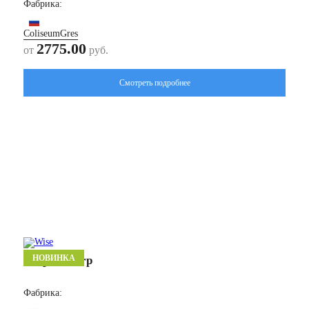
Фабрика:
ColiseumGres
2775.00
от
руб.
Смотреть подробнее
НОВИНКА
Шарп/ Sharp
Фабрика: