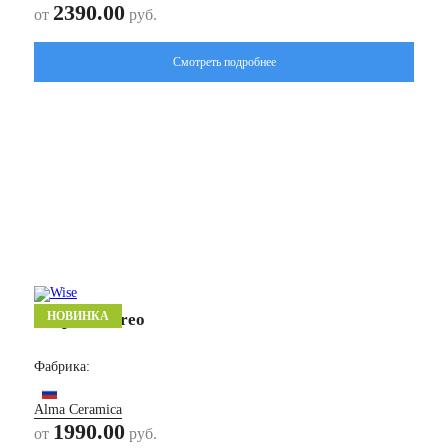
2390.00
от
руб.
Смотреть подробнее
НОВИНКА
Стерео/ Stereo
Фабрика:
Alma Ceramica
1990.00
от
руб.