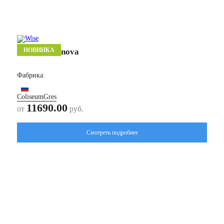
НОВИНКА
Канова/ Canova
Фабрика:
ColiseumGres
11690.00
от
руб.
Смотреть подробнее