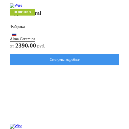
НОВИНКА
Мурал/ Mural
Фабрика:
Alma Ceramica
2390.00
от
руб.
Смотреть подробнее