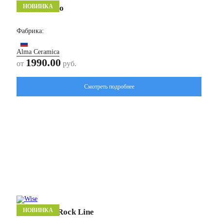
НОВИНКА
Патио/ Patio
Фабрика:
Alma Ceramica
1990.00
от
руб.
Смотреть подробнее
НОВИНКА
Рок Лайн/ Rock Line