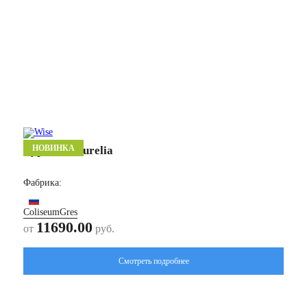
НОВИНКА
Аурелия/ Aurelia
Фабрика:
ColiseumGres
11690.00
от
руб.
Смотреть подробнее