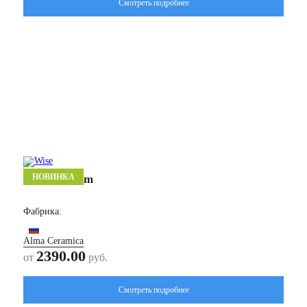
Смотреть подробнее
НОВИНКА
Тотем/ Totem
Фабрика:
Alma Ceramica
2390.00
от
руб.
Смотреть подробнее