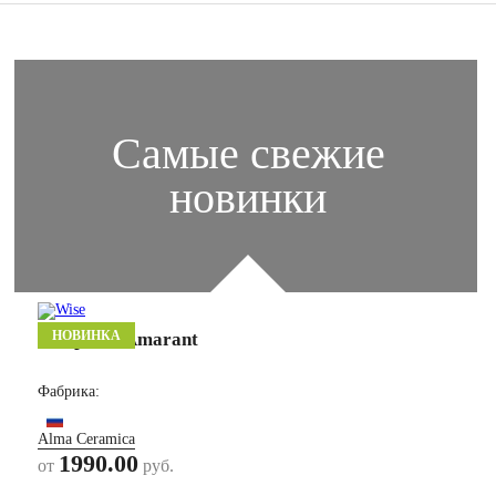
Самые
свежие
новинки
НОВИНКА
Амарант/ Amarant
Фабрика:
Alma Ceramica
1990.00
от
руб.