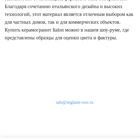
Благодаря сочетанию итальянского дизайна и высоких
технологий, этот материал является отличным выбором как
для частных домов, так и для коммерческих объектов.
Купить керамогранит Italon можно в нашем шоу-руме, где
представлены образцы для оценки цвета и фактуры.
Наши контакты
8 (800) 333-46-24
Бесплатно по России
sale@soglasie-ooo.ru
г. Москва, Нахимовский пр-т д. 32
Оплата
Доставка