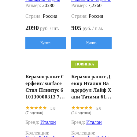
Размер:
20x80
Размер:
7,2x60
Страна:
Россия
Страна:
Россия
2090
905
руб. / шт.
руб. / п.м.
Купить
Купить
НОВИНКА
Керамогранит С
Керамогранит Д
ерфейс/ surface
екор Италон Ва
Стил Плинтус 6
ндерфул Лайф Х
10130000313 7,2
ани Татами 6101
x60
10000757 бежев
★★★★★
★★★★★
★★★★★
★★★★★
5.0
5.0
ый 20x80
(7 оценок)
(24 оценки)
Бренд:
Италон
Бренд:
Италон
Коллекция:
Коллекция: