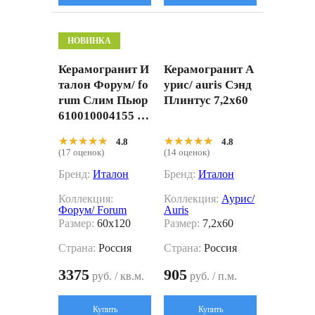
НОВИНКА
Керамогранит И
Керамогранит А
талон Форум/ fo
урис/ auris Сэнд
rum Слим Пьюр
Плинтус 7,2x60
610010004155 Бе
жевый 60x120
★★★★★
★★★★★
★★★★★
★★★★★
4.8
4.8
(17 оценок)
(14 оценок)
Бренд:
Италон
Бренд:
Италон
Коллекция:
Коллекция:
Аурис/
Форум/ Forum
Auris
Размер:
60x120
Размер:
7,2x60
Страна:
Россия
Страна:
Россия
3375
905
руб. / кв.м.
руб. / п.м.
Купить
Купить