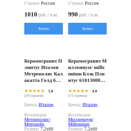
Страна:
Россия
Страна:
Россия
1010
990
руб. / п.м.
руб. / п.м.
Купить
Купить
Керамогранит П
Керамогранит М
линтус Италон
иллениум/ mille
Метрополис Кал
nnium Блэк Пли
акатта Голд 610
нтус 6101300040
130005264 белы
72 7,2x60
★★★★★
★★★★★
★★★★★
★★★★★
5.0
4.9
й 7,2x60
(16 оценок)
(15 оценок)
Бренд:
Италон
Бренд:
Италон
Коллекция:
Коллекция:
Метрополис/
Миллениум/
Metropolis
Millennium
Размер:
7,2x60
Размер:
7,2x60