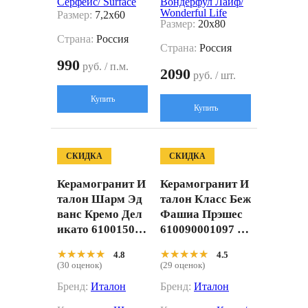
Серфейс/ Surface
Вондерфул Лайф/
Wonderful Life
Размер:
7,2x60
Размер:
20x80
Страна:
Россия
Страна:
Россия
990
руб. / п.м.
2090
руб. / шт.
Купить
Купить
СКИДКА
СКИДКА
Керамогранит И
Керамогранит И
талон Шарм Эд
талон Класс Беж
ванс Кремо Дел
Фашиа Прэшес
икато 610015000
610090001097 бе
583 белый 60x12
жевый 22,5x45
★★★★★
★★★★★
★★★★★
★★★★★
4.8
4.5
0
(30 оценок)
(29 оценок)
Бренд:
Италон
Бренд:
Италон