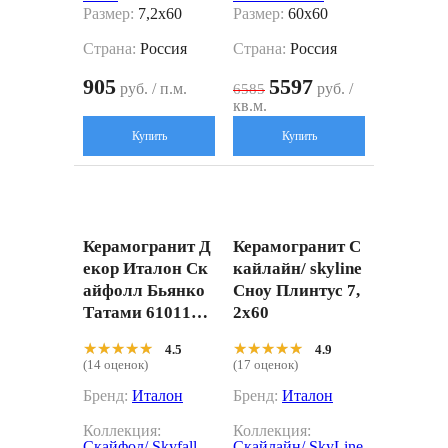
Размер:
7,2x60
Размер:
60x60
Страна:
Россия
Страна:
Россия
905
5597
руб. / п.м.
руб. /
6585
кв.м.
Купить
Купить
Керамогранит Д
Керамогранит С
екор Италон Ск
кайлайн/ skyline
айфолл Бьянко
Сноу Плинтус 7,
Татами 6101100
2x60
00612 белый 20x
★★★★★
★★★★★
★★★★★
★★★★★
4.5
4.9
80
(14 оценок)
(17 оценок)
Бренд:
Италон
Бренд:
Италон
Коллекция:
Коллекция:
Скайфол/ Skyfall
Скайлайн/ SkyLine