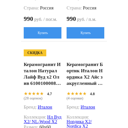
Страна:
Россия
Страна:
Россия
990
990
руб. / пог.м.
руб. / п.м.
Купить
Купить
СКИДКА
Керамогранит И
Керамогранит Б
талон Натурал
ортик Италон Н
Лайф Вуд х2 Ол
ордика Х2 Айс з
ив 610010000845
акругленный пр
бежевый 60x60
авый 620090001
★★★★★
★★★★★
★★★★★
★★★★★
4.7
4.8
053 серый 30x60
(28 оценок)
(4 оценки)
Бренд:
Италон
Бренд:
Италон
Коллекция:
Нл Вуд
Коллекция:
X2/ NL-Wood X2
Нордика X2/
Nordica X2
Размер:
60x60