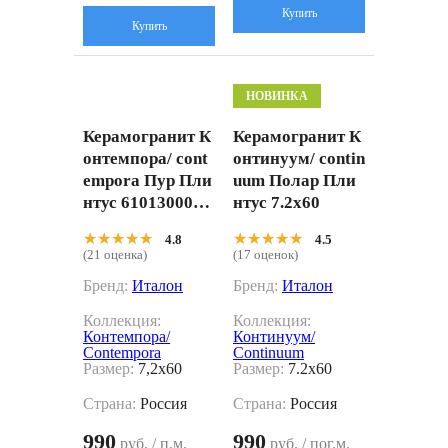
Купить
Купить
НОВИНКА
Керамогранит К
Керамогранит К
онтемпора/ cont
онтинуум/ contin
empora Пур Пли
uum Полар Пли
нтус 6101300003
нтус 7.2x60
25 7,2x60
★★★★★
★★★★★
★★★★★
★★★★★
4.8
4.5
(21 оценка)
(17 оценок)
Бренд:
Италон
Бренд:
Италон
Коллекция:
Коллекция:
Контемпора/
Континуум/
Contempora
Continuum
Размер:
7,2x60
Размер:
7.2x60
Страна:
Россия
Страна:
Россия
990
990
руб. / п.м.
руб. / пог.м.