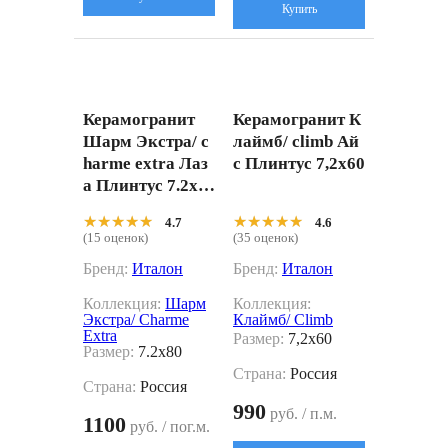
Купить
Керамогранит
Керамогранит К
Шарм Экстра/ c
лаймб/ climb Ай
harme extra Лаз
с Плинтус 7,2x60
а Плинтус 7.2x8
0
★★★★★
★★★★★
★★★★★
★★★★★
4.7
4.6
(15 оценок)
(35 оценок)
Бренд:
Италон
Бренд:
Италон
Коллекция:
Шарм
Коллекция:
Экстра/ Charme
Клаймб/ Climb
Extra
Размер:
7,2x60
Размер:
7.2x80
Страна:
Россия
Страна:
Россия
990
руб. / п.м.
1100
руб. / пог.м.