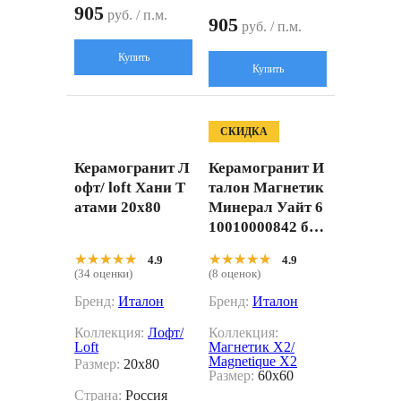
905
руб. / п.м.
905
руб. / п.м.
Купить
Купить
СКИДКА
Керамогранит Л
Керамогранит И
офт/ loft Хани Т
талон Магнетик
атами 20x80
Минерал Уайт 6
10010000842 бел
ый 60x60
★★★★★
★★★★★
★★★★★
★★★★★
4.9
4.9
(34 оценки)
(8 оценок)
Бренд:
Италон
Бренд:
Италон
Коллекция:
Лофт/
Коллекция:
Loft
Магнетик X2/
Magnetique X2
Размер:
20x80
Размер:
60x60
Страна:
Россия