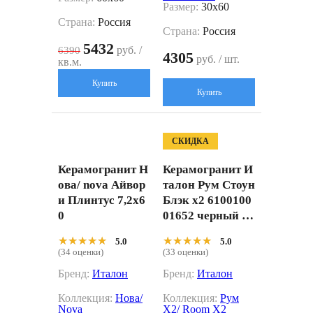
Размер:
30x60
Страна:
Россия
Страна:
Россия
5432
руб. /
6390
4305
руб. / шт.
кв.м.
Купить
Купить
СКИДКА
Керамогранит Н
Керамогранит И
ова/ nova Айвор
талон Рум Стоун
и Плинтус 7,2x6
Блэк x2 6100100
0
01652 черный 60
x60
★★★★★
★★★★★
★★★★★
★★★★★
5.0
5.0
(34 оценки)
(33 оценки)
Бренд:
Италон
Бренд:
Италон
Коллекция:
Нова/
Коллекция:
Рум
Nova
X2/ Room X2