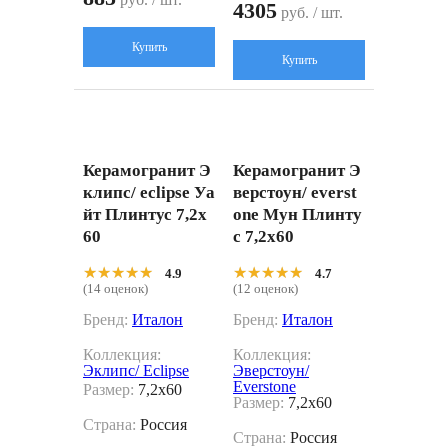
4305
руб. / шт.
Купить
Купить
Керамогранит Э
Керамогранит Э
клипс/ eclipse Уа
верстоун/ everst
йт Плинтус 7,2x
one Мун Плинту
60
с 7,2x60
★★★★★
★★★★★
★★★★★
★★★★★
4.9
4.7
(14 оценок)
(12 оценок)
Бренд:
Италон
Бренд:
Италон
Коллекция:
Коллекция:
Эклипс/ Eclipse
Эверстоун/
Everstone
Размер:
7,2x60
Размер:
7,2x60
Страна:
Россия
Страна:
Россия