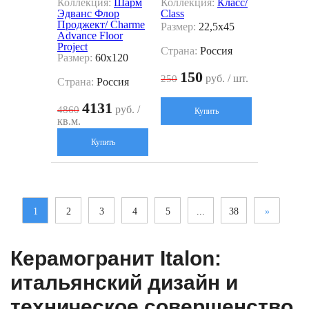
Коллекция:
Шарм
Коллекция:
Класс/
Эдванс Флор
Class
Проджект/ Charme
Размер:
22,5x45
Advance Floor
Project
Страна:
Россия
Размер:
60x120
150
руб. / шт.
250
Страна:
Россия
4131
руб. /
4860
Купить
кв.м.
Купить
1
2
3
4
5
...
38
»
Керамогранит Italon:
итальянский дизайн и
техническое совершенство