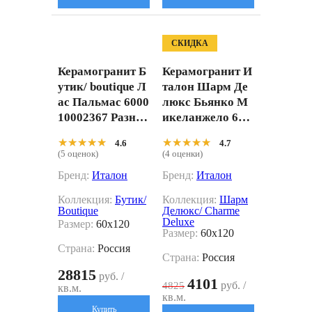
СКИДКА
Керамогранит Б
Керамогранит И
утик/ boutique Л
талон Шарм Де
ас Пальмас 6000
люкс Бьянко М
10002367 Разноц
икеланжело 610
ветный 60x120
015000494 белы
★★★★★
★★★★★
★★★★★
★★★★★
4.6
4.7
й 60x120
(5 оценок)
(4 оценки)
Бренд:
Италон
Бренд:
Италон
Коллекция:
Бутик/
Коллекция:
Шарм
Boutique
Делюкс/ Charme
Deluxe
Размер:
60x120
Размер:
60x120
Страна:
Россия
Страна:
Россия
28815
руб. /
4101
руб. /
4825
кв.м.
кв.м.
Купить