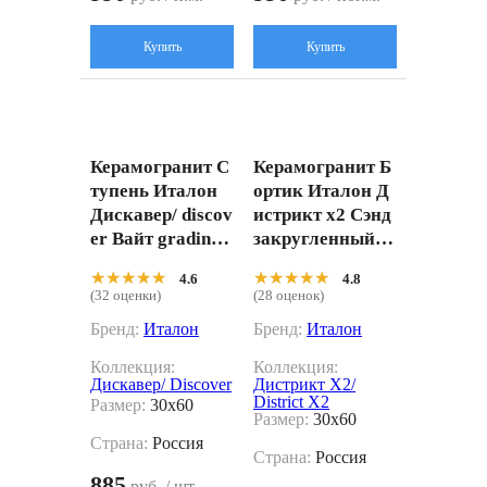
Купить
Купить
Керамогранит С
Керамогранит Б
тупень Италон
ортик Италон Д
Дискавер/ discov
истрикт х2 Сэнд
er Вайт gradino
закругленный П
30x60 Натураль
равый 62009000
★★★★★
★★★★★
★★★★★
★★★★★
4.6
4.8
ный 30x60
0250 бежевый 30
(32 оценки)
(28 оценок)
x60
Бренд:
Италон
Бренд:
Италон
Коллекция:
Коллекция:
Дискавер/ Discover
Дистрикт X2/
District X2
Размер:
30x60
Размер:
30x60
Страна:
Россия
Страна:
Россия
885
руб. / шт.