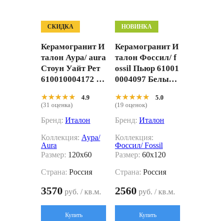
СКИДКА
НОВИНКА
Керамогранит И
Керамогранит И
талон Аура/ aura
талон Фоссил/ f
Стоун Уайт Рет
ossil Пьюр 61001
610010004172 Бе
0004097 Белый 6
жевый 120x60
0x120
★★★★★
★★★★★
★★★★★
★★★★★
4.9
5.0
(31 оценка)
(19 оценок)
Бренд:
Италон
Бренд:
Италон
Коллекция:
Аура/
Коллекция:
Aura
Фоссил/ Fossil
Размер:
120x60
Размер:
60x120
Страна:
Россия
Страна:
Россия
3570
2560
руб. / кв.м.
руб. / кв.м.
Купить
Купить