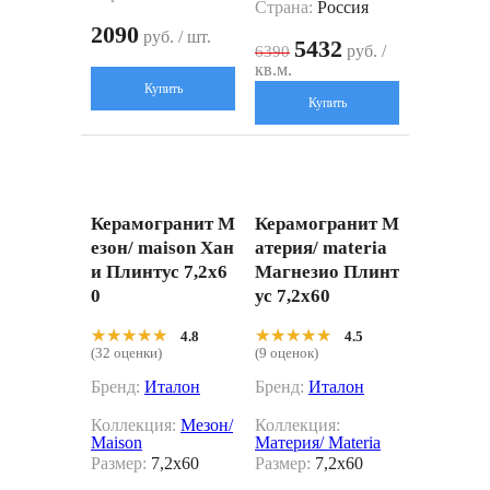
Страна:
Россия
2090
руб. / шт.
5432
руб. /
6390
кв.м.
Купить
Купить
Керамогранит М
Керамогранит М
езон/ maison Хан
атерия/ materia
и Плинтус 7,2x6
Магнезио Плинт
0
ус 7,2x60
★★★★★
★★★★★
★★★★★
★★★★★
4.8
4.5
(32 оценки)
(9 оценок)
Бренд:
Италон
Бренд:
Италон
Коллекция:
Мезон/
Коллекция:
Maison
Материя/ Materia
Размер:
7,2x60
Размер:
7,2x60