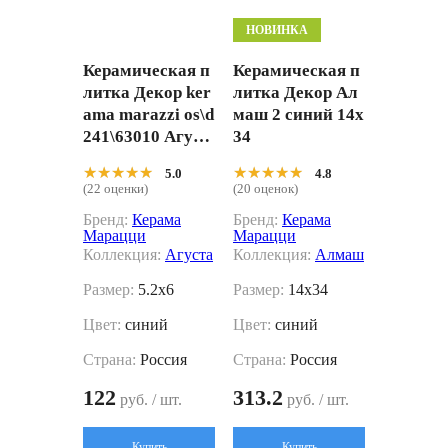
НОВИНКА
Керамическая п
Керамическая п
литка Декор ker
литка Декор Ал
ama marazzi os\d
маш 2 синий 14x
241\63010 Агуст
34
а розовый матов
★★★★★
★★★★★
★★★★★
★★★★★
5.0
4.8
ый 5.2x6
(22 оценки)
(20 оценок)
Бренд:
Керама
Бренд:
Керама
Марацци
Марацци
Коллекция:
Агуста
Коллекция:
Алмаш
Размер:
5.2x6
Размер:
14x34
Цвет:
синий
Цвет:
синий
Страна:
Россия
Страна:
Россия
122
313.2
руб. / шт.
руб. / шт.
Купить
Купить