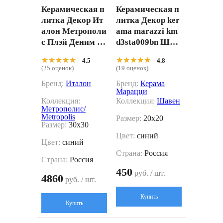
Керамическая п
Керамическая п
литка Декор Ит
литка Декор ker
алон Метрополи
ama marazzi km
с Плэй Деним 60
d3sta009bn Шав
0010002301 сини
ен 3 матовый 20
★★★★★
★★★★★
★★★★★
★★★★★
4.5
4.8
й 30x30
x20
(25 оценок)
(19 оценок)
Бренд:
Италон
Бренд:
Керама
Марацци
Коллекция:
Коллекция:
Шавен
Метрополис/
Metropolis
Размер:
20x20
Размер:
30x30
Цвет:
синий
Цвет:
синий
Страна:
Россия
Страна:
Россия
450
руб. / шт.
4860
руб. / шт.
Купить
Купить