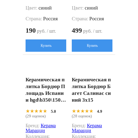
Цвет:
синий
Цвет:
синий
Страна:
Россия
Страна:
Россия
190
499
руб. / шт.
руб. / шт.
Купить
Купить
Керамическая п
Керамическая п
литка Бордюр П
литка Бордюр Б
лощадь Испани
агет Салинас си
и hgd\b350\15050
ний 3x15
t 3x40
★★★★★
★★★★★
★★★★★
★★★★★
5.0
4.9
(29 оценок)
(28 оценок)
Бренд:
Керама
Бренд:
Керама
Марацци
Марацци
Коллекция:
Коллекция: