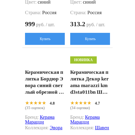
Цвет:
синий
Цвет:
синий
Страна:
Россия
Страна:
Россия
999
313.2
руб. / шт.
руб. / шт.
Купить
Купить
НОВИНКА
Керамическая п
Керамическая п
литка Бордюр Э
литка Декор ker
вора синий свет
ama marazzi km
лый обрезной 2,
d3sta011bn Шав
5x30
ен 5 матовый 20
★★★★★
★★★★★
★★★★★
★★★★★
4.8
4.7
x20
(35 оценок)
(34 оценки)
Бренд:
Керама
Бренд:
Керама
Марацци
Марацци
Коллекция:
Эвора
Коллекция:
Шавен