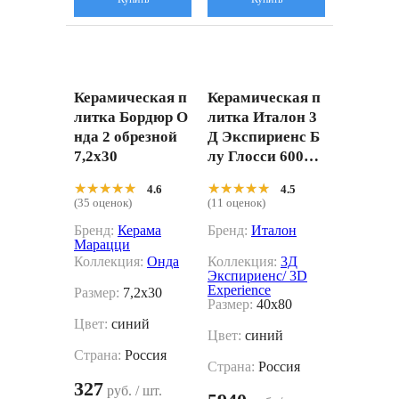
Керамическая п
Керамическая п
литка Бордюр О
литка Италон 3
нда 2 обрезной
Д Экспириенс Б
7,2x30
лу Глосси 60001
0002358 синий 4
★★★★★
★★★★★
★★★★★
★★★★★
4.6
4.5
0x80
(35 оценок)
(11 оценок)
Бренд:
Керама
Бренд:
Италон
Марацци
Коллекция:
Онда
Коллекция:
3Д
Экспириенс/ 3D
Experience
Размер:
7,2x30
Размер:
40x80
Цвет:
синий
Цвет:
синий
Страна:
Россия
Страна:
Россия
327
руб. / шт.