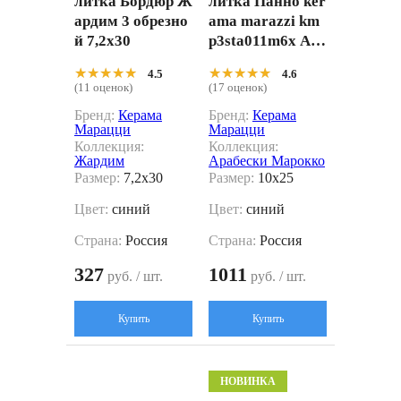
литка Бордюр Ж
литка Панно ker
ардим 3 обрезно
ama marazzi km
й 7,2x30
p3sta011m6x Ара
бески Марокко
★★★★★
★★★★★
★★★★★
★★★★★
4.5
4.6
2 (из 6 частей 6.5
(11 оценок)
(17 оценок)
x6.5) 10x25
Бренд:
Керама
Бренд:
Керама
Марацци
Марацци
Коллекция:
Коллекция:
Жардим
Арабески Марокко
Размер:
7,2x30
Размер:
10x25
Цвет:
синий
Цвет:
синий
Страна:
Россия
Страна:
Россия
327
1011
руб. / шт.
руб. / шт.
Купить
Купить
НОВИНКА