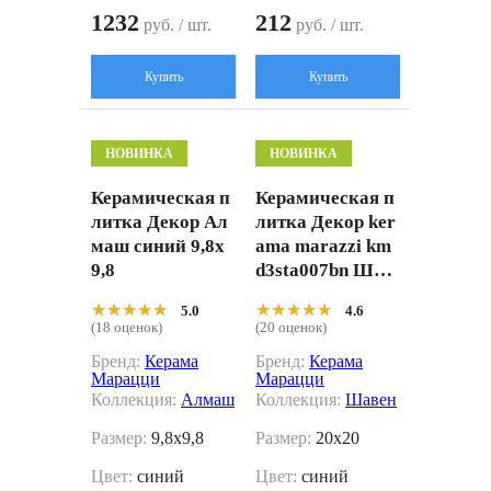
1232
212
руб. / шт.
руб. / шт.
Купить
Купить
НОВИНКА
НОВИНКА
Керамическая п
Керамическая п
литка Декор Ал
литка Декор ker
маш синий 9,8x
ama marazzi km
9,8
d3sta007bn Шав
ен 1 матовый 20
★★★★★
★★★★★
★★★★★
★★★★★
5.0
4.6
x20
(18 оценок)
(20 оценок)
Бренд:
Керама
Бренд:
Керама
Марацци
Марацци
Коллекция:
Алмаш
Коллекция:
Шавен
Размер:
9,8x9,8
Размер:
20x20
Цвет:
синий
Цвет:
синий