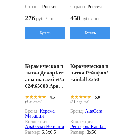
Страна:
Россия
Страна:
Россия
276
450
руб. / шт.
руб. / шт.
Купить
Купить
Керамическая п
Керамическая п
литка Декор ker
литка Рейнфол/
ama marazzi vt\a
rainfall 3x50
624\65000 Арабе
ски Венеция син
★★★★★
★★★★★
★★★★★
★★★★★
4.5
5.0
ий матовый 6.5x
(6 оценок)
(31 оценка)
6.5
Бренд:
Керама
Бренд:
AltaCera
Марацци
Коллекция:
Коллекция:
Арабески Венеция
Рейнфол/ Rainfall
Размер:
6.5x6.5
Размер:
3x50