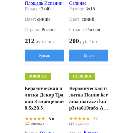
Площадь Испании
Салинас
Размер:
3x40
Размер:
3x15
Цвет:
синий
Цвет:
синий
Страна:
Россия
Страна:
Россия
212
200
руб. / шт.
руб. / шт.
Купить
Купить
НОВИНКА
НОВИНКА
Керамическая п
Керамическая п
литка Декор Тра
литка Панно ker
кай 3 глянцевый
ama marazzi km
8,5x28,5
p3sta010m6x Ар
абески Марокко
★★★★★
★★★★★
★★★★★
★★★★★
5.0
5.0
1 (из 6 частей 6.5
(21 оценка)
(29 оценок)
x6.5) 10x25
Бренд:
Керама
Бренд:
Керама