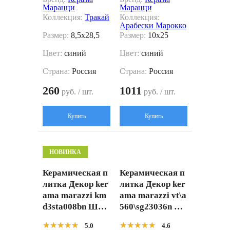
Марацци
Марацци
Коллекция:
Тракай
Коллекция:
Арабески Марокко
Размер:
8,5x28,5
Размер:
10x25
Цвет:
синий
Цвет:
синий
Страна:
Россия
Страна:
Россия
260
1011
руб. / шт.
руб. / шт.
Купить
Купить
НОВИНКА
Керамическая п
Керамическая п
литка Декор ker
литка Декор ker
ama marazzi km
ama marazzi vt\a
d3sta008bn Шав
560\sg23036n Гр
ен 2 матовый 20
оссето синий 20
★★★★★
★★★★★
★★★★★
★★★★★
5.0
4.6
x20
x23.1