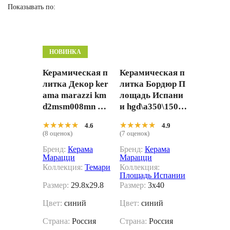
Показывать по:
НОВИНКА
Керамическая п
Керамическая п
литка Декор ker
литка Бордюр П
ama marazzi km
лощадь Испани
d2msm008mn Те
и hgd\a350\15050
мари мозаичны
t 3x40
★★★★★
★★★★★
★★★★★
★★★★★
4.6
4.9
й микс синий ма
(8 оценок)
(7 оценок)
товый 29.8x29.8
Бренд:
Керама
Бренд:
Керама
Марацци
Марацци
Коллекция:
Темари
Коллекция:
Площадь Испании
Размер:
29.8x29.8
Размер:
3x40
Цвет:
синий
Цвет:
синий
Страна:
Россия
Страна:
Россия