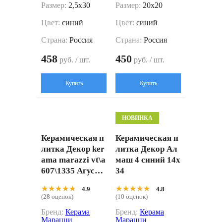
Размер:
2,5x30
Размер:
20x20
Цвет:
синий
Цвет:
синий
Страна:
Россия
Страна:
Россия
458
450
руб. / шт.
руб. / шт.
Купить
Купить
НОВИНКА
Керамическая п
Керамическая п
литка Декор ker
литка Декор Ал
ama marazzi vt\a
маш 4 синий 14x
607\1335 Агуста
34
1 синий матовы
★★★★★
★★★★★
★★★★★
★★★★★
4.9
4.8
й 9.8x9.8
(28 оценок)
(10 оценок)
Бренд:
Керама
Бренд:
Керама
Марацци
Марацци