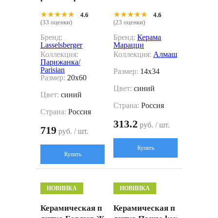
ий 20x60
★★★★★
★★★★★
★★★★★
★★★★★
4.6
4.6
(33 оценки)
(23 оценки)
Бренд:
Бренд:
Керама
Lasselsberger
Марацци
Коллекция:
Коллекция:
Алмаш
Парижанка/
Parisian
Размер:
14x34
Размер:
20x60
Цвет:
синий
Цвет:
синий
Страна:
Россия
Страна:
Россия
313.2
руб. / шт.
719
руб. / шт.
Купить
Купить
НОВИНКА
НОВИНКА
Керамическая п
Керамическая п