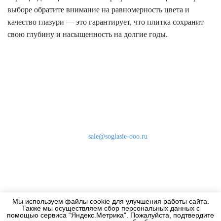
выборе обратите внимание на равномерность цвета и
качество глазури — это гарантирует, что плитка сохранит
свою глубину и насыщенность на долгие годы.
Наши контакты
8 (800) 333-46-24
Бесплатно по России
sale@soglasie-ooo.ru
г. Москва, Нахимовский пр-т д. 32
Оплата
Доставка
Мы используем файлы cookie для улучшения работы сайта.
Дизайнерам
Также мы осуществляем сбор персональных данных с
помощью сервиса “Яндекс.Метрика". Пожалуйста, подтвердите