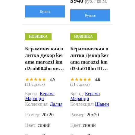
5940
руб. / кв.м.
Купить
Купить
НОВИНКА
НОВИНКА
Керамическая п
Керамическая п
литка Декор ker
литка Декор ker
ama marazzi km
ama marazzi km
d2sob004bn чипс
d3sta010bn Шав
ет Далия синий
ен 4 матовый 20
★★★★★
★★★★★
★★★★★
★★★★★
4.9
4.8
глянцевый 20x2
x20
(11 оценок)
(31 оценка)
0
Бренд:
Керама
Бренд:
Керама
Марацци
Марацци
Коллекция:
Далия
Коллекция:
Шавен
Размер:
20x20
Размер:
20x20
Цвет:
синий
Цвет:
синий