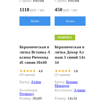
Страна:
Россия
Страна:
Россия
1118
450
руб. / шт.
руб. / шт.
Купить
Купить
НОВИНКА
Керамическая п
Керамическая п
литка Вставка А
литка Декор Ал
ксима Ричмонд
маш 3 синий 14x
d1 синяя 30x60
34
★★★★★
★★★★★
★★★★★
★★★★★
4.9
5.0
(26 оценок)
(15 оценок)
Бренд:
Axima
Бренд:
Керама
Марацци
Коллекция:
Коллекция:
Алмаш
Ричмонд
Размер:
30x60
Размер:
14x34