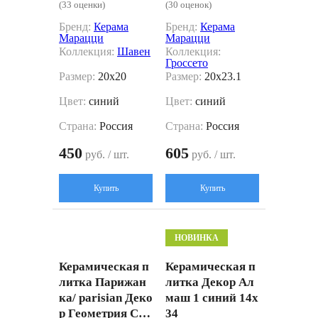
(33 оценки)
(30 оценок)
Бренд:
Керама
Бренд:
Керама
Марацци
Марацци
Коллекция:
Шавен
Коллекция:
Гроссето
Размер:
20x20
Размер:
20x23.1
Цвет:
синий
Цвет:
синий
Страна:
Россия
Страна:
Россия
450
605
руб. / шт.
руб. / шт.
Купить
Купить
НОВИНКА
Керамическая п
Керамическая п
литка Парижан
литка Декор Ал
ка/ parisian Деко
маш 1 синий 14x
р Геометрия Син
34