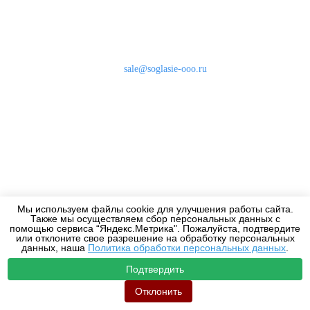
Наши контакты
8 (800) 333-46-24
Бесплатно по России
sale@soglasie-ooo.ru
г. Москва, Нахимовский пр-т д. 32
Оплата
Доставка
Дизайнерам
Мы используем файлы cookie для улучшения работы сайта.
Также мы осуществляем сбор персональных данных с
2010-2026 - Все права защищены.
помощью сервиса “Яндекс.Метрика". Пожалуйста, подтвердите
или отклоните свое разрешение на обработку персональных
данных, наша
Политика обработки персональных данных
.
Подтвердить
Отклонить