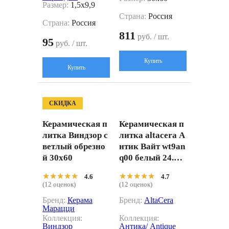
Размер:
1,5x9,9
Страна:
Россия
Страна:
Россия
811
руб. / шт.
95
руб. / шт.
Купить
Купить
СКИДКА
Керамическая п
Керамическая п
литка Виндзор с
литка altacera А
ветлый обрезно
нтик Вайт wt9an
й 30x60
q00 белый 24.9x
50
★★★★★
★★★★★
★★★★★
★★★★★
4.6
4.7
(12 оценок)
(12 оценок)
Бренд:
Керама
Бренд:
AltaCera
Марацци
Коллекция:
Коллекция:
Виндзор
Антика/ Antique