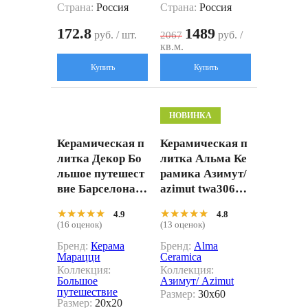
Страна:
Россия
Страна:
Россия
172.8
1489
руб. / шт.
руб. /
2067
кв.м.
Купить
Купить
НОВИНКА
Керамическая п
Керамическая п
литка Декор Бо
литка Альма Ке
льшое путешест
рамика Азимут/
вие Барселона 2
azimut twa3060a
0x20
zm04 бежевый 3
★★★★★
★★★★★
★★★★★
★★★★★
4.9
4.8
0x60
(16 оценок)
(13 оценок)
Бренд:
Керама
Бренд:
Alma
Марацци
Ceramica
Коллекция:
Коллекция:
Большое
Азимут/ Azimut
путешествие
Размер:
30x60
Размер:
20x20