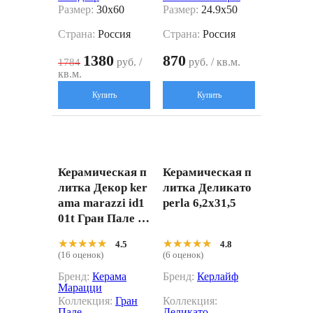
Размер:
30x60
Размер:
24.9x50
Страна:
Россия
Страна:
Россия
1380
870
руб. /
руб. / кв.м.
1784
кв.м.
Купить
Купить
Керамическая п
Керамическая п
литка Декор ker
литка Деликато
ama marazzi id1
perla 6,2x31,5
01t Гран Пале н
аборный 25.1x2
★★★★★
★★★★★
★★★★★
★★★★★
4.5
4.8
5.1
(16 оценок)
(6 оценок)
Бренд:
Керама
Бренд:
Керлайф
Марацци
Коллекция:
Гран
Коллекция:
Пале
Деликато