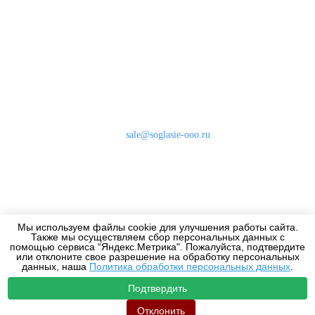
Наши контакты
8 (800) 333-46-24
Бесплатно по России
sale@soglasie-ooo.ru
г. Москва, Нахимовский пр-т д. 32
Оплата
Доставка
Мы используем файлы cookie для улучшения работы сайта.
Дизайнерам
Также мы осуществляем сбор персональных данных с
помощью сервиса “Яндекс.Метрика". Пожалуйста, подтвердите
или отклоните свое разрешение на обработку персональных
данных, наша
Политика обработки персональных данных
.
Подтвердить
2010-2026 - Все права защищены.
Отклонить