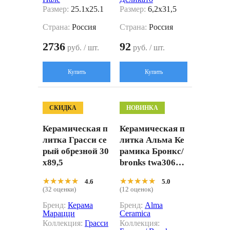
Размер:
25.1x25.1
Размер:
6,2x31,5
Страна:
Россия
Страна:
Россия
2736
92
руб. / шт.
руб. / шт.
Купить
Купить
СКИДКА
НОВИНКА
Керамическая п
Керамическая п
литка Грасси се
литка Альма Ке
рый обрезной 30
рамика Бронкс/
x89,5
bronks twa3060b
rk07 белый 30x6
★★★★★
★★★★★
★★★★★
★★★★★
4.6
5.0
0
(32 оценки)
(12 оценок)
Бренд:
Керама
Бренд:
Alma
Марацци
Ceramica
Коллекция:
Грасси
Коллекция: