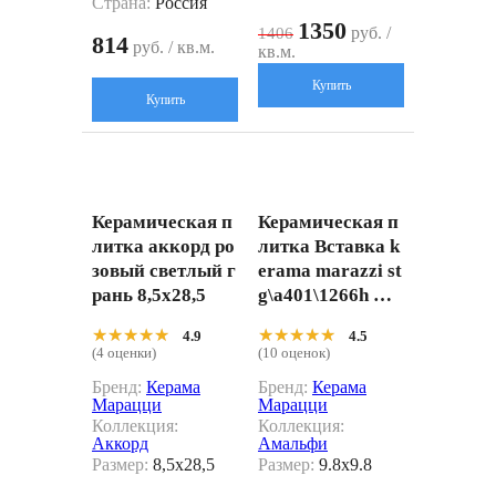
Страна:
Россия
1350
руб. /
1406
814
руб. / кв.м.
кв.м.
Купить
Купить
Керамическая п
Керамическая п
литка аккорд ро
литка Вставка k
зовый светлый г
erama marazzi st
рань 8,5x28,5
g\a401\1266h Ам
альфи орнамент
★★★★★
★★★★★
★★★★★
★★★★★
4.9
4.5
коричневый 9.8
(4 оценки)
(10 оценок)
x9.8
Бренд:
Керама
Бренд:
Керама
Марацци
Марацци
Коллекция:
Коллекция:
Аккорд
Амальфи
Размер:
8,5x28,5
Размер:
9.8x9.8