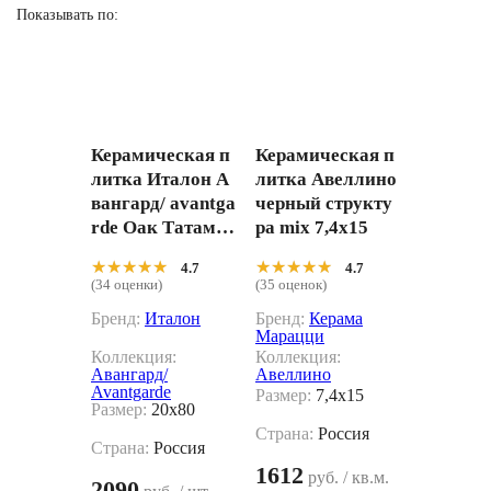
Показывать по:
Керамическая п
Керамическая п
литка Италон А
литка Авеллино
вангард/ avantga
черный структу
rde Оак Татами
ра mix 7,4x15
610110001216 Бе
★★★★★
★★★★★
★★★★★
★★★★★
4.7
4.7
жевый 20x80
(34 оценки)
(35 оценок)
Бренд:
Италон
Бренд:
Керама
Марацци
Коллекция:
Коллекция:
Авангард/
Авеллино
Avantgarde
Размер:
7,4x15
Размер:
20x80
Страна:
Россия
Страна:
Россия
1612
руб. / кв.м.
2090