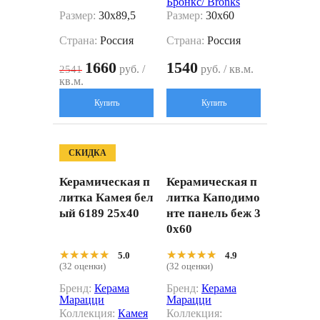
Бронкс/ Bronks
Размер:
30x89,5
Размер:
30x60
Страна:
Россия
Страна:
Россия
1660
1540
руб. /
руб. / кв.м.
2541
кв.м.
Купить
Купить
СКИДКА
Керамическая п
Керамическая п
литка Камея бел
литка Каподимо
ый 6189 25x40
нте панель беж 3
0x60
★★★★★
★★★★★
★★★★★
★★★★★
5.0
4.9
(32 оценки)
(32 оценки)
Бренд:
Керама
Бренд:
Керама
Марацци
Марацци
Коллекция:
Камея
Коллекция: