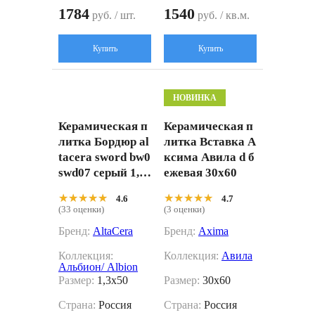
1784
1540
руб. / шт.
руб. / кв.м.
Купить
Купить
НОВИНКА
Керамическая п
Керамическая п
литка Бордюр al
литка Вставка А
tacera sword bw0
ксима Авила d б
swd07 серый 1,3
ежевая 30x60
x50
★★★★★
★★★★★
★★★★★
★★★★★
4.6
4.7
(33 оценки)
(3 оценки)
Бренд:
AltaCera
Бренд:
Axima
Коллекция:
Коллекция:
Авила
Альбион/ Albion
Размер:
1,3x50
Размер:
30x60
Страна:
Россия
Страна:
Россия