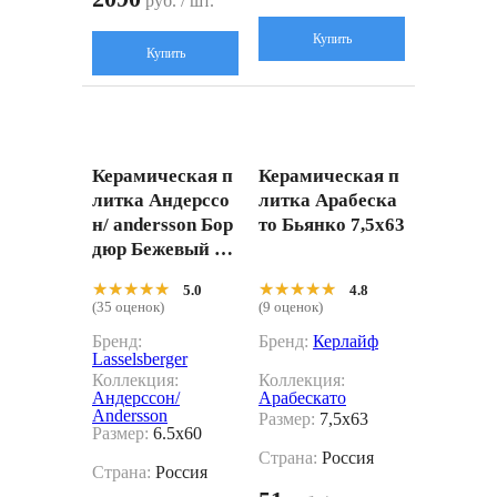
руб. / шт.
Купить
Купить
Керамическая п
Керамическая п
литка Андерссо
литка Арабеска
н/ andersson Бор
то Бьянко 7,5x63
дюр Бежевый 6.5
x60
★★★★★
★★★★★
★★★★★
★★★★★
5.0
4.8
(35 оценок)
(9 оценок)
Бренд:
Бренд:
Керлайф
Lasselsberger
Коллекция:
Коллекция:
Андерссон/
Арабескато
Andersson
Размер:
7,5x63
Размер:
6.5x60
Страна:
Россия
Страна:
Россия