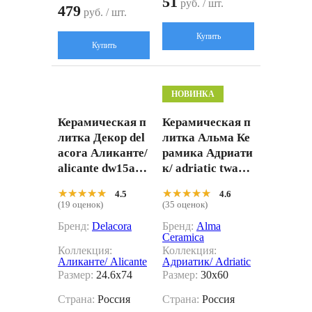
51
руб. / шт.
479
руб. / шт.
Купить
Купить
НОВИНКА
Керамическая п
Керамическая п
литка Декор del
литка Альма Ке
acora Аликанте/
рамика Адриати
alicante dw15alc
к/ adriatic twa30
66r Белый 24.6x
60adt07 серый 3
★★★★★
★★★★★
★★★★★
★★★★★
4.5
4.6
74
0x60
(19 оценок)
(35 оценок)
Бренд:
Delacora
Бренд:
Alma
Ceramica
Коллекция:
Коллекция:
Аликанте/ Alicante
Адриатик/ Adriatic
Размер:
24.6x74
Размер:
30x60
Страна:
Россия
Страна:
Россия