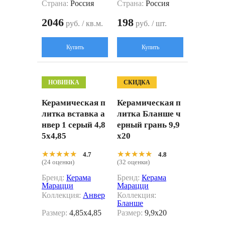
Страна:
Россия
Страна:
Россия
2046
198
руб. / кв.м.
руб. / шт.
Купить
Купить
НОВИНКА
СКИДКА
Керамическая п
Керамическая п
литка вставка а
литка Бланше ч
нвер 1 серый 4,8
ерный грань 9,9
5x4,85
x20
★★★★★
★★★★★
★★★★★
★★★★★
4.7
4.8
(24 оценки)
(32 оценки)
Бренд:
Керама
Бренд:
Керама
Марацци
Марацци
Коллекция:
Анвер
Коллекция:
Бланше
Размер:
4,85x4,85
Размер:
9,9x20