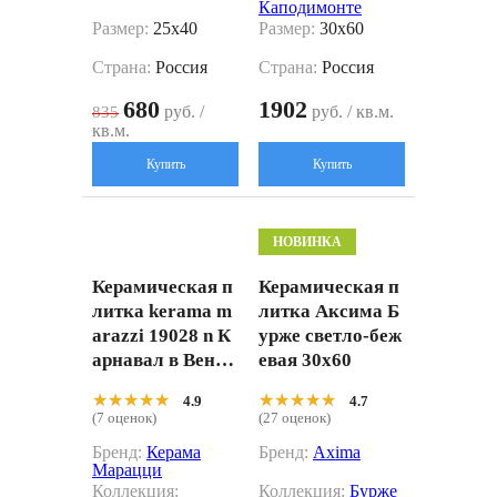
Каподимонте
Размер:
25x40
Размер:
30x60
Страна:
Россия
Страна:
Россия
680
1902
руб. /
руб. / кв.м.
835
кв.м.
Купить
Купить
НОВИНКА
Керамическая п
Керамическая п
литка kerama m
литка Аксима Б
arazzi 19028 n К
урже светло-беж
арнавал в Венец
евая 30x60
ии белый грань
★★★★★
★★★★★
★★★★★
★★★★★
4.9
4.7
матовый 9.9x20
(7 оценок)
(27 оценок)
Бренд:
Керама
Бренд:
Axima
Марацци
Коллекция:
Коллекция:
Бурже