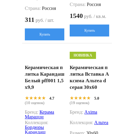
Страна:
Россия
Страна:
Россия
1540
руб. / кв.м.
311
руб. / шт.
Купить
Купить
НОВИНКА
Керамическая п
Керамическая п
литка Карандаш
литка Вставка А
Белый pff001 1,5
ксима Альтеа d
x9,9
серая 30x60
★★★★★
★★★★★
★★★★★
★★★★★
4.7
5.0
(10 оценок)
(19 оценок)
Бренд:
Керама
Бренд:
Axima
Марацци
Коллекция:
Коллекция:
Альтеа
Бордюры
Карандаш
Размер:
30x60