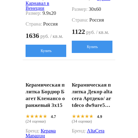
Карнавал в
Венеции
Размер:
30x60
Размер:
9.9x20
Страна:
Россия
Страна:
Россия
1122
руб. / кв.м.
1636
руб. / кв.м.
Купить
Купить
Керамическая п
Керамическая п
литка Бордюр Б
литка Декор alta
агет Клемансо о
cera Артдеко/ ar
ранжевый 3x15
tdeco dw9are55 Б
ежевый 25x50
★★★★★
★★★★★
★★★★★
★★★★★
4.7
4.9
(24 оценки)
(34 оценки)
Бренд:
Керама
Бренд:
AltaCera
Марацци