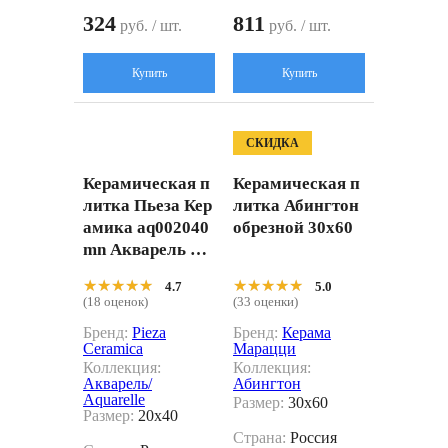
324
811
руб. / шт.
руб. / шт.
Купить
Купить
СКИДКА
Керамическая п
Керамическая п
литка Пьеза Кер
литка Абингтон
амика aq002040
обрезной 30x60
mn Акварель бе
лая 20x40
★★★★★
★★★★★
★★★★★
★★★★★
4.7
5.0
(18 оценок)
(33 оценки)
Бренд:
Pieza
Бренд:
Керама
Ceramica
Марацци
Коллекция:
Коллекция:
Акварель/
Абингтон
Aquarelle
Размер:
30x60
Размер:
20x40
Страна:
Россия