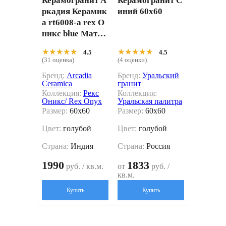
Керамогранит А
Керамогранит С
ркадия Керамик
иний 60x60
а rt6008-a rex О
никс blue Матт Р
устик голубой 6
★★★★★
★★★★★
★★★★★
★★★★★
4.5
4.5
0x60
(31 оценка)
(4 оценки)
Бренд:
Arcadia
Бренд:
Уральский
Ceramica
гранит
Коллекция:
Рекс
Коллекция:
Оникс/ Rex Onyx
Уральская палитра
Размер:
60x60
Размер:
60x60
Цвет:
голубой
Цвет:
голубой
Страна:
Индия
Страна:
Россия
1990
1833
руб. / кв.м.
от
руб. /
кв.м.
Купить
Купить