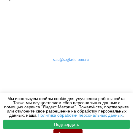
Наши контакты
8 (800) 333-46-24
Бесплатно по России
sale@soglasie-ooo.ru
г. Москва, Нахимовский пр-т д. 32
Оплата
Доставка
Мы используем файлы cookie для улучшения работы сайта.
Дизайнерам
Также мы осуществляем сбор персональных данных с
помощью сервиса “Яндекс.Метрика". Пожалуйста, подтвердите
или отклоните свое разрешение на обработку персональных
данных, наша
Политика обработки персональных данных
.
Подтвердить
2010-2026 - Все права защищены.