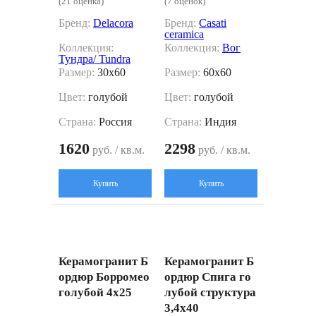
(21 оценка)
(7 оценок)
Бренд:
Delacora
Бренд:
Casati
ceramica
Коллекция:
Коллекция:
Вог
Тундра/ Tundra
Размер:
30x60
Размер:
60x60
Цвет:
голубой
Цвет:
голубой
Страна:
Россия
Страна:
Индия
1620
2298
руб. / кв.м.
руб. / кв.м.
Купить
Купить
Керамогранит Б
Керамогранит Б
ордюр Борромео
ордюр Спига го
голубой 4x25
лубой структура
3,4x40