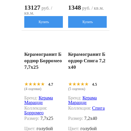
13127
1348
руб. /
руб. / кв.м.
кв.м.
Купить
Купить
Керамогранит Б
Керамогранит Б
ордюр Борромео
ордюр Спига 7,2
7,7x25
x40
★★★★★
★★★★★
★★★★★
★★★★★
4.7
4.5
(4 оценки)
(5 оценок)
Бренд:
Керама
Бренд:
Керама
Марацци
Марацци
Коллекция:
Коллекция:
Спига
Борромео
Размер:
7,7x25
Размер:
7,2x40
Цвет:
голубой
Цвет:
голубой