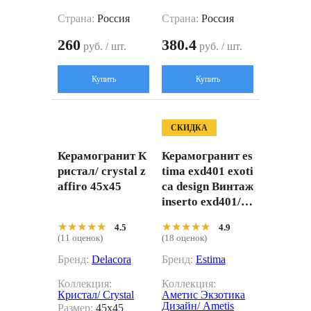
Страна:
Россия
Страна:
Россия
260
380.4
руб. / шт.
руб. / шт.
Купить
Купить
СКИДКА
Керамогранит К
Керамогранит es
ристал/ crystal z
tima exd401 exoti
affiro 45x45
ca design Винтаж
inserto exd401/ns
_r9/60x120x9r/g
★★★★★
★★★★★
★★★★★
★★★★★
4.5
4.9
w голубой 60x12
(11 оценок)
(18 оценок)
0
Бренд:
Delacora
Бренд:
Estima
Коллекция:
Коллекция:
Кристал/ Crystal
Аметис Экзотика
Дизайн/ Ametis
Размер:
45x45