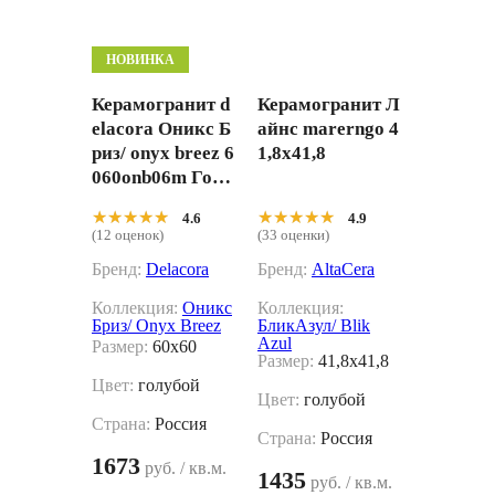
НОВИНКА
Керамогранит d
Керамогранит Л
elacora Оникс Б
айнс marerngo 4
риз/ onyx breez 6
1,8x41,8
060onb06m Голу
бой 60x60
★★★★★
★★★★★
★★★★★
★★★★★
4.6
4.9
(12 оценок)
(33 оценки)
Бренд:
Delacora
Бренд:
AltaCera
Коллекция:
Оникс
Коллекция:
Бриз/ Onyx Breez
БликАзул/ Blik
Azul
Размер:
60x60
Размер:
41,8x41,8
Цвет:
голубой
Цвет:
голубой
Страна:
Россия
Страна:
Россия
1673
руб. / кв.м.
1435
руб. / кв.м.