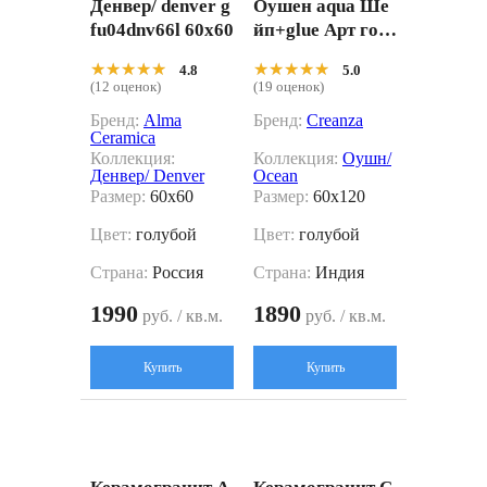
Денвер/ denver g
Оушен aqua Ше
fu04dnv66l 60x60
йп+glue Арт гол
убой 60x120
★★★★★
★★★★★
★★★★★
★★★★★
4.8
5.0
(12 оценок)
(19 оценок)
Бренд:
Alma
Бренд:
Creanza
Ceramica
Коллекция:
Коллекция:
Оушн/
Денвер/ Denver
Ocean
Размер:
60x60
Размер:
60x120
Цвет:
голубой
Цвет:
голубой
Страна:
Россия
Страна:
Индия
1990
1890
руб. / кв.м.
руб. / кв.м.
Купить
Купить