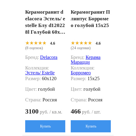
Керамогранит d
Керамогранит П
elacora Эстель/ e
линтус Борроме
stelle Блу d12022
о голубой 15x25
8l Голубой 60x1
20
★★★★★
★★★★★
★★★★★
★★★★★
4.6
4.6
(8 оценок)
(24 оценки)
Бренд:
Delacora
Бренд:
Керама
Марацци
Коллекция:
Коллекция:
Эстель/ Estelle
Борромео
Размер:
60x120
Размер:
15x25
Цвет:
голубой
Цвет:
голубой
Страна:
Россия
Страна:
Россия
3100
466
руб. / кв.м.
руб. / шт.
Купить
Купить