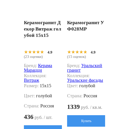
Керамогранит Д
Керамогранит У
екор Витраж гол
Ф028МР
убой 15x15
★★★★★
★★★★★
★★★★★
★★★★★
4.9
4.9
(23 оценки)
(15 оценок)
Бренд:
Керама
Бренд:
Уральский
Марацци
гранит
Коллекция:
Коллекция:
Витраж
Уральские фасады
Размер:
15x15
Цвет:
голубой
Цвет:
голубой
Страна:
Россия
1339
Страна:
Россия
руб. / кв.м.
436
руб. / шт.
Купить