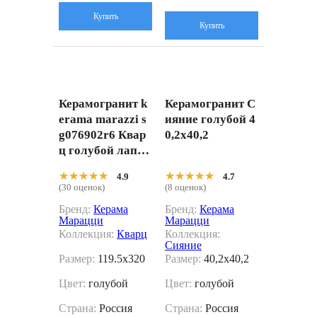
Купить
Купить
Керамогранит k
Керамогранит С
erama marazzi s
ияние голубой 4
g076902r6 Квар
0,2x40,2
ц голубой лаппа
тированный обр
★★★★★
★★★★★
★★★★★
★★★★★
4.9
4.7
езной 119.5x320
(30 оценок)
(8 оценок)
Бренд:
Керама
Бренд:
Керама
Марацци
Марацци
Коллекция:
Кварц
Коллекция:
Сияние
Размер:
119.5x320
Размер:
40,2x40,2
Цвет:
голубой
Цвет:
голубой
Страна:
Россия
Страна:
Россия