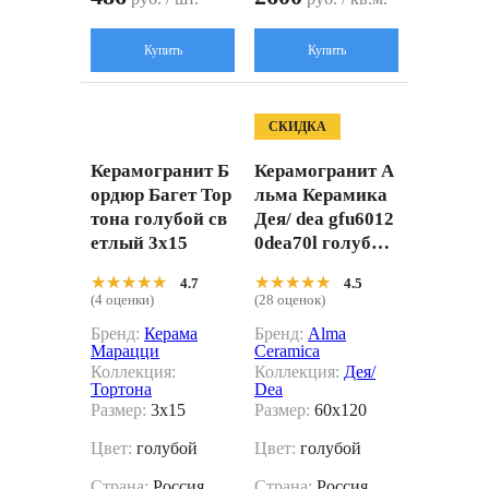
Купить
Купить
СКИДКА
Керамогранит Б
Керамогранит А
ордюр Багет Тор
льма Керамика
тона голубой св
Дея/ dea gfu6012
етлый 3x15
0dea70l голубой
60x120
★★★★★
★★★★★
★★★★★
★★★★★
4.7
4.5
(4 оценки)
(28 оценок)
Бренд:
Керама
Бренд:
Alma
Марацци
Ceramica
Коллекция:
Коллекция:
Дея/
Тортона
Dea
Размер:
3x15
Размер:
60x120
Цвет:
голубой
Цвет:
голубой
Страна:
Россия
Страна:
Россия