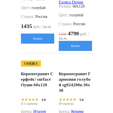
Exotica Design
Размер:
60x120
Цвет:
голубой
Цвет:
голубой
Страна:
Россия
Страна:
Россия
1435
руб. / кв.м.
4790
руб. /
5590
кв.м.
Купить
Купить
СКИДКА
Керамогранит С
Керамогранит Г
ерфейс/ surface
армония голубо
Оушн 60x120
й sg924200n 30x
30
★★★★★
★★★★★
★★★★★
★★★★★
4.9
5.0
(11 оценок)
(9 оценок)
Бренд:
Италон
Бренд:
Керама