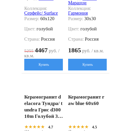
Марацци
Коллекция:
Коллекция:
Серфейс/ Surface
Гармония
Размер:
60x120
Размер:
30x30
Цвет:
голубой
Цвет:
голубой
Страна:
Россия
Страна:
Россия
4467
1865
руб. /
руб. / кв.м.
5255
кв.м.
Купить
Купить
Керамогранит d
Керамогранит r
elacora Тундра/ t
aw blue 60x60
undra Грис d300
10m Голубой 30
x60
★★★★★
★★★★★
★★★★★
★★★★★
4.7
4.5