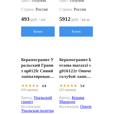
Цвет:
голубой
Цвет:
голубой
Страна:
Россия
Страна:
Россия
493
5912
руб. / шт.
руб. / кв.м.
Купить
Купить
Керамогранит У
Керамогранит k
ральский Грани
erama marazzi s
т up012lr Синий
g016122r Ониче
лаппатированн
голубой лаппат
ый
ированный обре
★★★★★
★★★★★
★★★★★
★★★★★
4.8
5.0
зной 119.5x119.5
(10 оценок)
(32 оценки)
Бренд:
Уральский
Бренд:
Керама
гранит
Марацци
Коллекция:
Коллекция:
Ониче
Уральская палитра