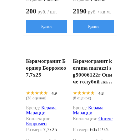
200
2190
руб. / шт.
руб. / кв.м.
Купить
Купить
Керамогранит Б
Керамогранит k
ордюр Борромео
erama marazzi s
7,7x25
g50006122r Они
че голубой лапп
атированный об
★★★★★
★★★★★
★★★★★
★★★★★
4.9
4.8
резной 60x119.5
(28 оценок)
(8 оценок)
Бренд:
Керама
Бренд:
Керама
Марацци
Марацци
Коллекция:
Коллекция:
Ониче
Борромео
Размер:
7,7x25
Размер:
60x119.5