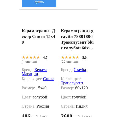
Купить
Керамогранит Д
Керамогранит g
екор Спига 15x4
ravita 78801806
0
Транслусент blu
e голубой 60x12
0
★★★★★
★★★★★
★★★★★
★★★★★
4.7
5.0
(4 оценки)
(22 оценки)
Бренд:
Керама
Бренд:
Gravita
Марацци
Коллекция:
Спига
Коллекция:
Транслусент
Размер:
15x40
Размер:
60x120
Цвет:
голубой
Цвет:
голубой
Страна:
Россия
Страна:
Индия
486
2600
руб. / шт.
руб. / кв.м.