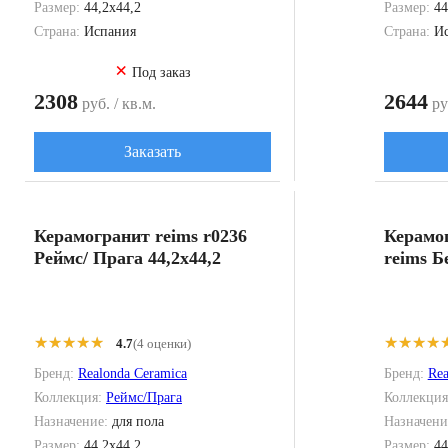
Размер:
44,2x44,2
Размер:
44
Страна:
Испания
Страна:
И
×
Под заказ
2308
2644
руб. / кв.м.
руб
Заказать
Керамогранит reims r0236
Керамог
Реймс/ Прага 44,2x44,2
reims Б
★★★★★
★★★★★
★★★★
★★★★
4.7
(4 оценки)
Бренд:
Realonda Ceramica
Бренд:
Rea
Коллекция:
Реймс/Прага
Коллекци
Назначение:
для пола
Назначени
Размер:
44,2x44,2
Размер:
44