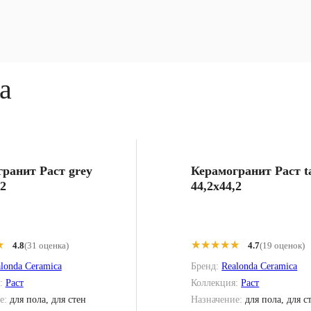
a
ранит Раст grey
Керамогранит Раст t
,2
44,2x44,2
★
★
★★★★★
★★★★★
4.8
(31 оценка)
4.7
(19 оценок)
londa Ceramica
Бренд:
Realonda Ceramica
я:
Раст
Коллекция:
Раст
е:
для пола, для стен
Назначение:
для пола, для с