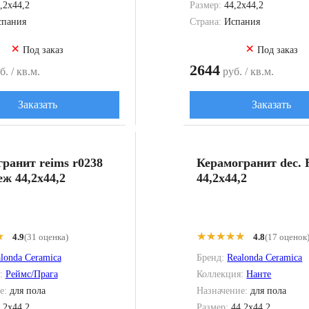
,2x44,2
Размер:
44,2x44,2
спания
Страна:
Испания
×
×
Под заказ
Под заказ
2644
. / кв.м.
руб. / кв.м.
Заказать
Заказать
ранит reims r0238
Керамогранит dec. 
еж 44,2x44,2
44,2x44,2
★
★
★★★★★
★★★★★
4.9
(31 оценка)
4.8
(17 оценок
londa Ceramica
Бренд:
Realonda Ceramica
я:
Реймс/Прага
Коллекция:
Нанте
е:
для пола
Назначение:
для пола
,2x44,2
Размер:
44,2x44,2