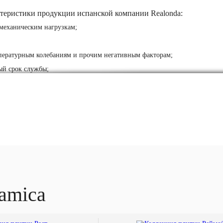
теристики продукции испанской компании Realonda:
 механическим нагрузкам;
мпературным колебаниям и прочим негативным факторам;
й срок службы;
, упрощающие укладку;
ков и рисунков, неповторимый стиль.
ережно относится к окружающей среде и стремится предложить 
льный метод струйной печати позволяет создавать имитацию лю
 для отделки помещений разного назначения – от холлов и ванн
риторий.
amica