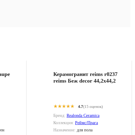
aupe
Керамогранит reims r0237
reims Беж decor 44,2x44,2
★★★★★
★★★★★
4.7
(15 оценок)
Бренд:
Realonda Ceramica
Коллекция:
Реймс/Прага
тен
Назначение:
для пола