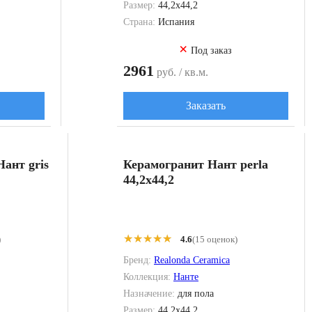
Размер:
44,2x44,2
Страна:
Испания
×
Под заказ
2961
руб. / кв.м.
Заказать
Нант gris
Керамогранит Нант perla
44,2x44,2
★★★★★
★★★★★
)
4.6
(15 оценок)
Бренд:
Realonda Ceramica
Коллекция:
Нанте
Назначение:
для пола
Размер:
44,2x44,2