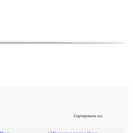
покупателям серии, безопасные с экологической точки
бых натуральных материалов.
ых комнат до торговых площадок, ресторанных зон,
Сортировать по: