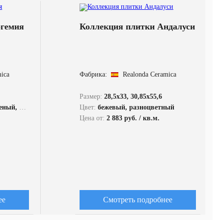
огемия
Коллекция плитки Андалуси
mica
Фабрика:
Realonda Ceramica
Размер:
28,5x33, 30,85x55,6
иний, черный
Цвет:
бежевый, разноцветный
Цена от:
2 883 руб. / кв.м.
ее
Смотреть подробнее