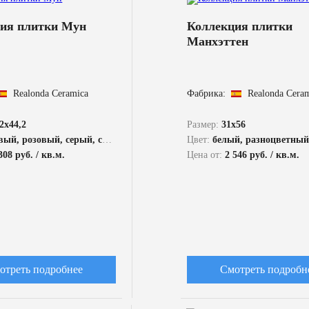
ия плитки Мун
Коллекция плитки
Манхэттен
Realonda Ceramica
Фабрика:
Realonda Cera
,2x44,2
Размер:
31x56
ый, розовый, серый, синий
Цвет:
белый, разноцветный, коричневый, кра
308 руб. / кв.м.
Цена от:
2 546 руб. / кв.м.
отреть подробнее
Смотреть подробн