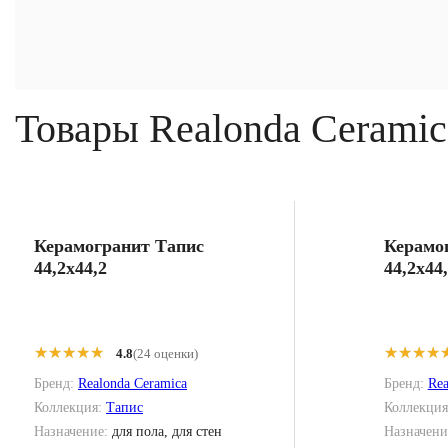
Товары Realonda Ceramic
Керамогранит Тапис
Керамог
44,2x44,2
44,2x44
★★★★★
★★★★★
★★★★
★★★★
4.8
(24 оценки)
Бренд:
Realonda Ceramica
Бренд:
Rea
Коллекция:
Тапис
Коллекци
Назначение:
для пола, для стен
Назначени