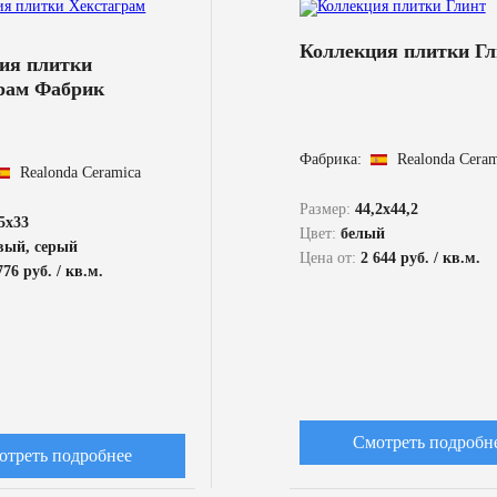
Коллекция плитки Гл
ия плитки
рам Фабрик
Фабрика:
Realonda Ceram
Realonda Ceramica
Размер:
44,2x44,2
,5x33
Цвет:
белый
вый, серый
Цена от:
2 644 руб. / кв.м.
776 руб. / кв.м.
Смотреть подробн
отреть подробнее