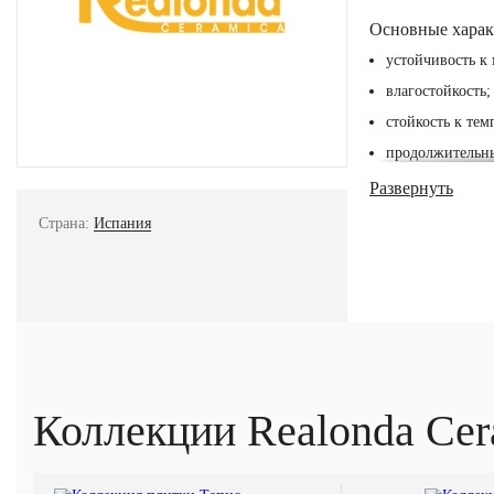
Основные харак
устойчивость к
влагостойкость;
стойкость к те
продолжительны
четкие размеры
Развернуть
безопасность;
Страна:
Испания
богатство оттен
Производитель б
зрения. Специа
Плитка подходит
придомовых тер
Коллекции Realonda Cer