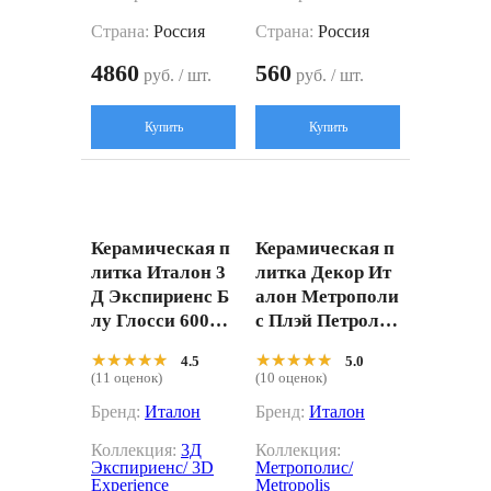
Страна:
Россия
Страна:
Россия
4860
560
руб. / шт.
руб. / шт.
Купить
Купить
Керамическая п
Керамическая п
литка Италон 3
литка Декор Ит
Д Экспириенс Б
алон Метрополи
лу Глосси 60001
с Плэй Петрол 6
0002358 синий 4
00010002307 чер
★★★★★
★★★★★
★★★★★
★★★★★
4.5
5.0
0x80
ный 30x30
(11 оценок)
(10 оценок)
Бренд:
Италон
Бренд:
Италон
Коллекция:
3Д
Коллекция:
Экспириенс/ 3D
Метрополис/
Experience
Metropolis