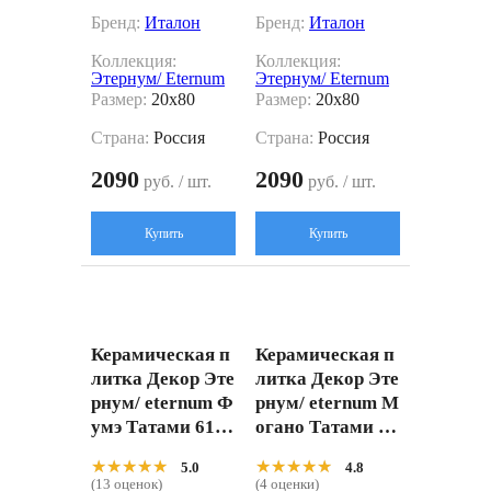
Бренд:
Италон
Бренд:
Италон
Коллекция:
Коллекция:
Этернум/ Eternum
Этернум/ Eternum
Размер:
20x80
Размер:
20x80
Страна:
Россия
Страна:
Россия
2090
2090
руб. / шт.
руб. / шт.
Купить
Купить
Керамическая п
Керамическая п
литка Декор Эте
литка Декор Эте
рнум/ eternum Ф
рнум/ eternum М
умэ Татами 6101
огано Татами 61
10001111 Корич
0110001112 Кор
★★★★★
★★★★★
★★★★★
★★★★★
5.0
4.8
невый 20x80
ичневый 20x80
(13 оценок)
(4 оценки)