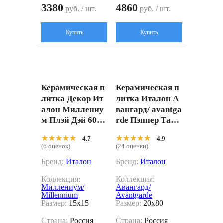
3380
4860
руб. / шт.
руб. / шт.
Купить
Купить
Керамическая п
Керамическая п
литка Декор Ит
литка Италон А
алон Миллениу
вангард/ avantga
м Плэй Дэй 6000
rde Пэппер Тата
10002151 белый
ми 61011000121
★★★★★
★★★★★
★★★★★
★★★★★
4.7
4.9
15x15
7 Коричневый 2
(6 оценок)
(24 оценки)
0x80
Бренд:
Италон
Бренд:
Италон
Коллекция:
Коллекция:
Миллениум/
Авангард/
Millennium
Avantgarde
Размер:
15x15
Размер:
20x80
Страна:
Россия
Страна:
Россия