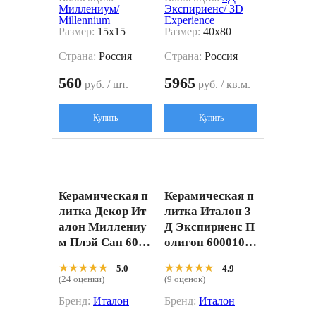
Миллениум/
Экспириенс/ 3D
Millennium
Experience
Размер:
15x15
Размер:
40x80
Страна:
Россия
Страна:
Россия
560
5965
руб. / шт.
руб. / кв.м.
Купить
Купить
Керамическая п
Керамическая п
литка Декор Ит
литка Италон 3
алон Миллениу
Д Экспириенс П
м Плэй Сан 6000
олигон 60001000
10001998 желты
2158 белый 40x8
★★★★★
★★★★★
★★★★★
★★★★★
5.0
4.9
й 15x15
0
(24 оценки)
(9 оценок)
Бренд:
Италон
Бренд:
Италон