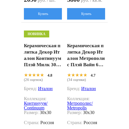
руб. / шт.
руб. / кв.м.
Купить
Купить
НОВИНКА
Керамическая п
Керамическая п
литка Декор Ит
литка Декор Ит
алон Континуум
алон Метрополи
Плэй Милк 30x3
с Плэй Вайн 600
0 600010002360
010002300 бордо
★★★★★
★★★★★
★★★★★
★★★★★
4.8
4.7
белый 30x30
вый 30x30
(26 оценок)
(34 оценки)
Бренд:
Италон
Бренд:
Италон
Коллекция:
Коллекция:
Континуум/
Метрополис/
Continuum
Metropolis
Размер:
30x30
Размер:
30x30
Страна:
Россия
Страна:
Россия