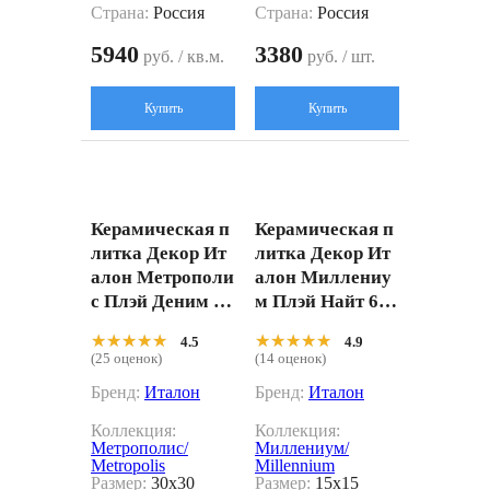
Страна:
Россия
Страна:
Россия
5940
3380
руб. / кв.м.
руб. / шт.
Купить
Купить
Керамическая п
Керамическая п
литка Декор Ит
литка Декор Ит
алон Метрополи
алон Миллениу
с Плэй Деним 60
м Плэй Найт 600
0010002301 сини
010002152 черн
★★★★★
★★★★★
★★★★★
★★★★★
4.5
4.9
й 30x30
ый 15x15
(25 оценок)
(14 оценок)
Бренд:
Италон
Бренд:
Италон
Коллекция:
Коллекция:
Метрополис/
Миллениум/
Metropolis
Millennium
Размер:
30x30
Размер:
15x15