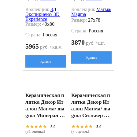
Коллекция:
3Д
Коллекция:
Магма/
Экспириенс/ 3D
Magma
Experience
Размер:
27x78
Размер:
40x80
Страна:
Россия
Страна:
Россия
3870
руб. / шт.
5965
руб. / кв.м.
Купить
Купить
Керамическая п
Керамическая п
литка Декор Ит
литка Декор Ит
алон Магма/ ma
алон Магма/ ma
gma Минерал Бр
gma Сильвер Бр
ик 3d 620110000
ик 3d 620110000
★★★★★
★★★★★
★★★★★
★★★★★
5.0
5.0
250 Бежевый 27
251 Серый 27x78
(31 оценка)
(7 оценок)
x78