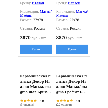
Бренд:
Италон
Бренд:
Италон
Коллекция:
Магма/
Коллекция:
Магма/
Magma
Magma
Размер:
27x78
Размер:
27x78
Страна:
Россия
Страна:
Россия
3870
3870
руб. / шт.
руб. / шт.
Купить
Купить
Керамическая п
Керамическая п
литка Декор Ит
литка Декор Ит
алон Магма/ ma
алон Магма/ ma
gma Фог Брик 3
gma Графит Бри
d 620110000252
к 3d 6201100002
★★★★★
★★★★★
★★★★★
★★★★★
5.0
5.0
Серый 27x78
53 Серый 27x78
(3 оценки)
(22 оценки)