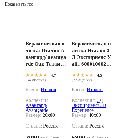
Показывать по:
Керамическая п
Керамическая п
литка Италон А
литка Италон 3
вангард/ avantga
Д Экспириенс У
rde Оак Татами
айт 60001000215
610110001216 Бе
9 белый 40x80
★★★★★
★★★★★
★★★★★
★★★★★
4.7
4.5
жевый 20x80
(34 оценки)
(22 оценки)
Бренд:
Италон
Бренд:
Италон
Коллекция:
Коллекция:
3Д
Авангард/
Экспириенс/ 3D
Avantgarde
Experience
Размер:
20x80
Размер:
40x80
Страна:
Россия
Страна:
Россия
2090
5800