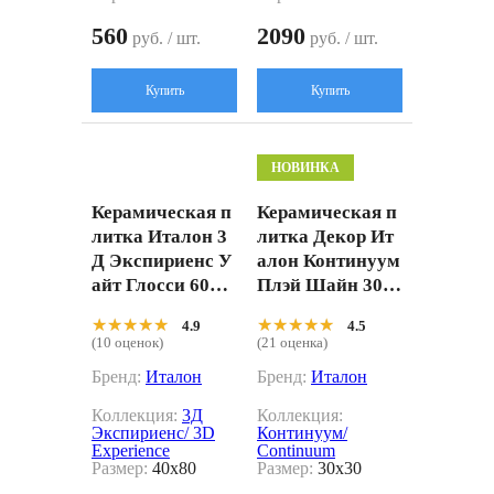
560
2090
руб. / шт.
руб. / шт.
Купить
Купить
НОВИНКА
Керамическая п
Керамическая п
литка Италон 3
литка Декор Ит
Д Экспириенс У
алон Континуум
айт Глосси 6000
Плэй Шайн 30x3
10002357 белый
0 600010002361 з
★★★★★
★★★★★
★★★★★
★★★★★
4.9
4.5
40x80
олотой 30x30
(10 оценок)
(21 оценка)
Бренд:
Италон
Бренд:
Италон
Коллекция:
3Д
Коллекция:
Экспириенс/ 3D
Континуум/
Experience
Continuum
Размер:
40x80
Размер:
30x30