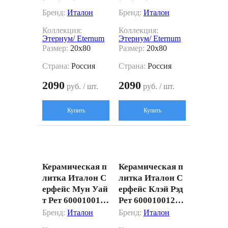
Бренд:
Италон
Бренд:
Италон
Коллекция:
Коллекция:
Этернум/ Eternum
Этернум/ Eternum
Размер:
20x80
Размер:
20x80
Страна:
Россия
Страна:
Россия
2090
2090
руб. / шт.
руб. / шт.
Купить
Купить
Керамическая п
Керамическая п
литка Италон С
литка Италон С
ерфейс Мун Уай
ерфейс Клэй Рэд
т Рет 6000100121
Рет 60001001216
69 белый 50x120
8 красный 50x12
Бренд:
Италон
Бренд:
Италон
0