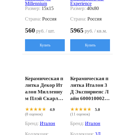
Millennium
Experience
Размер:
15x15
Размер:
40x80
Страна:
Россия
Страна:
Россия
560
5965
руб. / шт.
руб. / кв.м.
Купить
Купить
Керамическая п
Керамическая п
литка Декор Ит
литка Италон 3
алон Миллениу
Д Экспириенс Л
м Плэй Скарлет
айн 60001000215
600010002150 кр
5 белый 40x80
★★★★★
★★★★★
★★★★★
★★★★★
4.9
5.0
асный 15x15
(8 оценок)
(11 оценок)
Бренд:
Италон
Бренд:
Италон
Коллекция:
Коллекция:
3Д