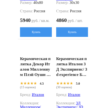
Размер:
40x80
Размер:
30x30
Страна:
Россия
Страна:
Россия
5940
4860
руб. / кв.м.
руб. / шт.
Купить
Купить
Керамическая п
Керамическая п
литка Декор Ит
литка Италон 3
алон Миллениу
Д Экспириенс/ 3
м Плэй Оушн 60
d experience Бол
0010001999 зеле
д 40x80
★★★★★
★★★★★
★★★★★
★★★★★
4.5
5.0
ный 15x15
(15 оценок)
(30 оценок)
Бренд:
Италон
Бренд:
Италон
Коллекция:
Коллекция:
3Д
Миллениум/
Экспириенс/ 3D