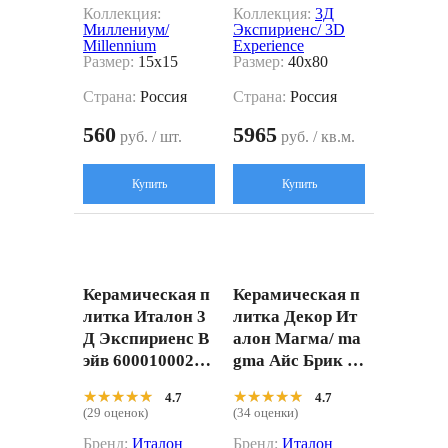
Коллекция:
Коллекция:
3Д
Миллениум/
Экспириенс/ 3D
Millennium
Experience
Размер:
15x15
Размер:
40x80
Страна:
Россия
Страна:
Россия
560
5965
руб. / шт.
руб. / кв.м.
Купить
Купить
Керамическая п
Керамическая п
литка Италон 3
литка Декор Ит
Д Экспириенс В
алон Магма/ ma
эйв 60001000215
gma Айс Брик 3d
6 белый 40x80
620110000249 Бе
★★★★★
★★★★★
★★★★★
★★★★★
4.7
4.7
жевый 27x78
(29 оценок)
(34 оценки)
Бренд:
Италон
Бренд:
Италон