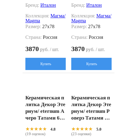
Бренд:
Италон
Бренд:
Италон
Коллекция:
Магма/
Коллекция:
Магма/
Magma
Magma
Размер:
27x78
Размер:
27x78
Страна:
Россия
Страна:
Россия
3870
3870
руб. / шт.
руб. / шт.
Купить
Купить
Керамическая п
Керамическая п
литка Декор Эте
литка Декор Эте
рнум/ eternum А
рнум/ eternum Р
черо Татами 610
оверэ Татами 61
110001109 Беже
0110001110 Беж
★★★★★
★★★★★
★★★★★
★★★★★
4.8
5.0
вый 20x80
евый 20x80
(19 оценок)
(23 оценки)