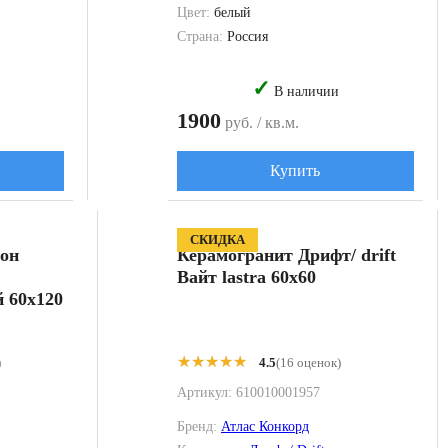
Цвет:
белый
Страна:
Россия
✓
В наличии
1900
руб. / кв.м.
Купить
СКИДКА
лон
Керамогранит Дрифт/ drift
Вайт lastra 60x60
й 60x120
★★★★★
★★★★★
)
4.5
(16 оценок)
Артикул:
610010001957
Бренд:
Атлас Конкорд