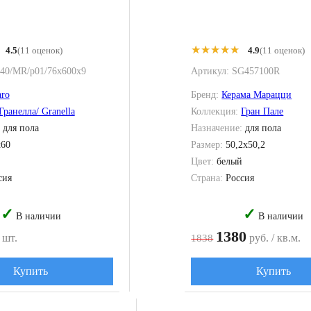
★★★★★
★★★★★
4.5
(11 оценок)
4.9
(11 оценок)
40/MR/p01/76x600x9
Артикул:
SG457100R
aro
Бренд:
Керама Марацци
Гранелла/ Granella
Коллекция:
Гран Пале
:
для пола
Назначение:
для пола
x60
Размер:
50,2x50,2
Цвет:
белый
сия
Страна:
Россия
✓
✓
В наличии
В наличии
1380
 шт.
руб. / кв.м.
1838
Купить
Купить