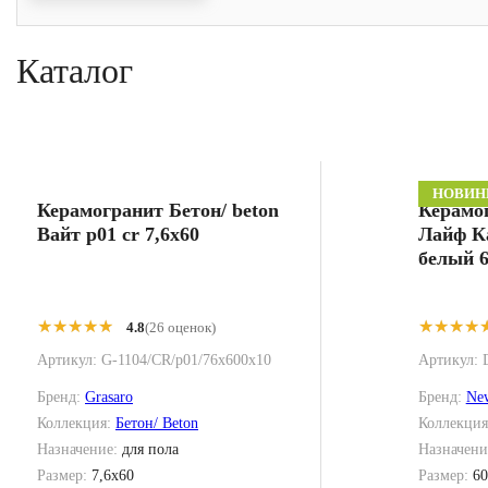
Каталог
НОВИН
Керамогранит Бетон/ beton
Керамо
Вайт p01 cr 7,6x60
Лайф К
белый 6
★★★★★
★★★★★
★★★★
★★★★
4.8
(26 оценок)
Артикул:
G-1104/CR/p01/76x600x10
Артикул:
Бренд:
Grasaro
Бренд:
Ne
Коллекция:
Бетон/ Beton
Коллекци
Назначение:
для пола
Назначени
Размер:
7,6x60
Размер:
60