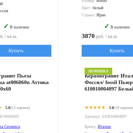
Размер:
60x60
ый
Цвет:
белый
ссия
Страна:
Иран
✓
✓
В наличии
В наличии
3870
. / кв.м.
руб. / кв.м.
Купить
Купить
НОВИНКА
гранит Пьеза
Керамогранит Ита
а at006060n Аттика
Фоссил/ fossil Пьюр
0x60
610010004097 Белы
★
★
★★★★★
★★★★★
5.0
(15 оценок)
5.0
(19 оценок
AT006060N
Артикул:
610010004097
za Ceramica
Бренд:
Италон