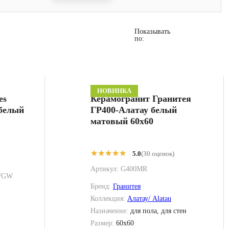
Показывать
по:
НОВИНКА
es
Керамогранит Гранитея
 белый
ГР400-Алатау белый
матовый 60x60
★★★★★
★★★★★
5.0
(30 оценок)
Артикул:
G400MR
R/GW
Бренд:
Гранитея
Коллекция:
Алатау/ Alatau
Назначение:
для пола, для стен
Размер:
60x60