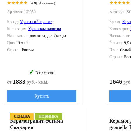
★★★★★
★★★★★
★★★★★
★★★★★
4.9
(14 оценок)
Артикул:
UP050
Артикул:
S
Бренд:
Уральский гранит
Бренд:
Кера
Коллекция:
Уральская палитра
Коллекция:
Назначение:
для пола, для фасада
Назначение
Цвет:
белый
Размер:
9,9
Страна:
Россия
Цвет:
белый
Страна:
Рос
✓
В наличии
1833
1646
от
руб. / кв.м.
руб.
Купить
СКИДКА
НОВИНКА
Керамогранит Эстима
Керамогр
Солварио
granella