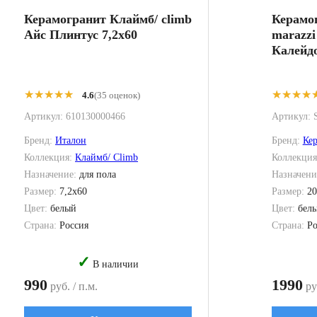
Керамогранит Клаймб/ climb
Керамо
Айс Плинтус 7,2x60
marazzi
Калейдо
★★★★★
★★★★★
★★★★
★★★★
4.6
(35 оценок)
Артикул:
610130000466
Артикул:
Бренд:
Италон
Бренд:
Ке
Коллекция:
Клаймб/ Climb
Коллекци
Назначение:
для пола
Назначени
Размер:
7,2x60
Размер:
20
Цвет:
белый
Цвет:
бел
Страна:
Россия
Страна:
Ро
✓
В наличии
990
1990
руб. / п.м.
руб