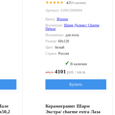
★★★★★
★★★★★
4.7
(4 оценки)
Артикул:
610015000494
Бренд:
Италон
Коллекция:
Шарм Делюкс/ Charme
Deluxe
Назначение:
для пола
Размер:
60x120
Цвет:
белый
Страна:
Россия
✓
В наличии
4101
руб. / кв.м.
4825
Купить
Пале
Керамогранит Шарм
x50,2
Экстра/ charme extra Лаза