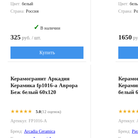
Цвет:
белый
Цвет:
бел
Страна:
Россия
Страна:
Ро
✓
В наличии
325
1650
руб. / шт.
руб
Купить
Керамогранит Аркадия
Керамо
Керамика fp1016-a Аврора
Керамик
Беж белый 60x120
белый 6
★★★★★
★★★★★
★★★★
★★★★
5.0
(12 оценок)
Артикул:
FP1016-A
Артикул:
Бренд:
Arcadia Ceramica
Бренд:
Pie