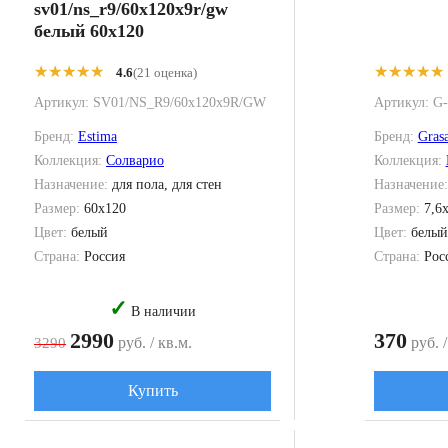
sv01/ns_r9/60x120x9r/gw
белый 60x120
★★★★★
★★★★★
★★★★★
★★★★★
4.6
(21 оценка)
Артикул:
SV01/NS_R9/60x120x9R/GW
Артикул:
G-
Бренд:
Estima
Бренд:
Gras
Коллекция:
Солварио
Коллекция:
Назначение:
для пола, для стен
Назначение
Размер:
60x120
Размер:
7,6
Цвет:
белый
Цвет:
белый
Страна:
Россия
Страна:
Рос
✓
В наличии
2990
370
руб. / кв.м.
руб. /
3290
Купить