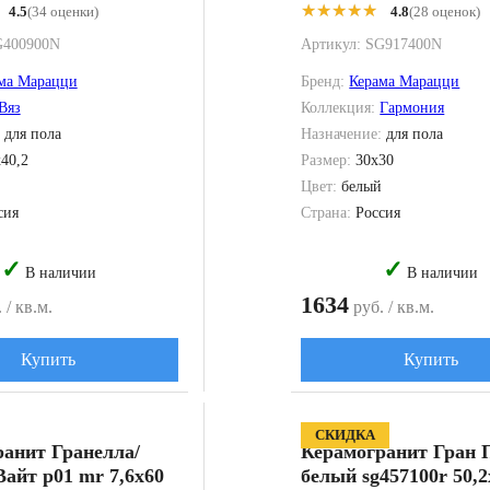
★★★★★
★★★★★
4.5
(34 оценки)
4.8
(28 оценок)
G400900N
Артикул:
SG917400N
ма Марацци
Бренд:
Керама Марацци
Вяз
Коллекция:
Гармония
:
для пола
Назначение:
для пола
x40,2
Размер:
30x30
Цвет:
белый
сия
Страна:
Россия
✓
✓
В наличии
В наличии
1634
 / кв.м.
руб. / кв.м.
Купить
Купить
СКИДКА
анит Гранелла/
Керамогранит Гран 
 Вайт p01 mr 7,6x60
белый sg457100r 50,2