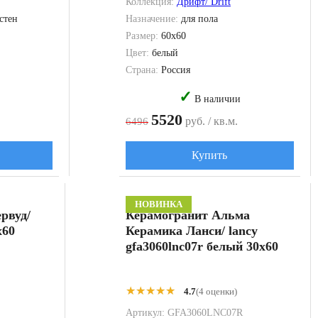
Коллекция:
Дрифт/ Drift
 стен
Назначение:
для пола
Размер:
60x60
Цвет:
белый
Страна:
Россия
✓
В наличии
5520
руб. / кв.м.
6496
Купить
НОВИНКА
рвуд/
Керамогранит Альма
x60
Керамика Ланси/ lancy
gfa3060lnc07r белый 30x60
★★★★★
★★★★★
4.7
(4 оценки)
Артикул:
GFA3060LNC07R