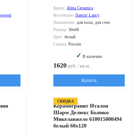
Бренд:
Alma Ceramica
erwood
Коллекция:
Ланси/ Lancy
Назначение:
для пола, для стен
Размер:
30x60
Цвет:
белый
Страна:
Россия
✓
В наличии
1620
руб. / кв.м.
Купить
СКИДКА
ния
Керамогранит Италон
Шарм Делюкс Бьянко
Микеланжело 610015000494
белый 60x120