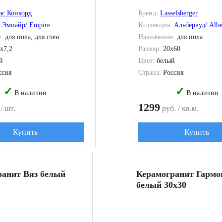
ас Конкорд
Бренд:
Lasselsberger
:
Эмпайр/ Empire
Коллекция:
Альбервуд/ Alb
е:
для пола, для стен
Назначение:
для пола
2x7,2
Размер:
20x60
й
Цвет:
белый
ссия
Страна:
Россия
✓
✓
В наличии
В наличии
1299
/ шт.
руб. / кв.м.
Купить
Купить
ранит Вяз белый
Керамогранит Гармо
белый 30x30