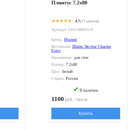
Плинтус 7.2x80
★★★★★
★★★★★
4.7
(15 оценок)
Артикул:
610130004519
Бренд:
Италон
Коллекция:
Шарм Экстра/ Charme
Extra
Назначение:
для стен
Размер:
7.2x80
Цвет:
белый
Страна:
Россия
✓
В наличии
1100
руб. / пог.м.
Купить