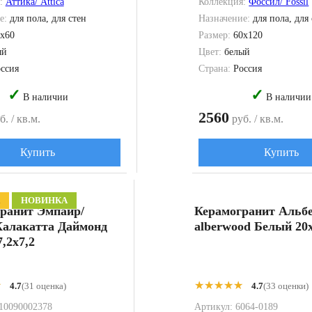
я:
Аттика/ Attica
Коллекция:
Фоссил/ Fossil
е:
для пола, для стен
Назначение:
для пола, для
x60
Размер:
60x120
ый
Цвет:
белый
ссия
Страна:
Россия
✓
✓
В наличии
В наличии
2560
. / кв.м.
руб. / кв.м.
Купить
Купить
А
НОВИНКА
ранит Эмпайр/
Керамогранит Альбе
Калакатта Даймонд
alberwood Белый 20
7,2x7,2
★
★
★★★★★
★★★★★
4.7
(31 оценка)
4.7
(33 оценки)
10090002378
Артикул:
6064-0189