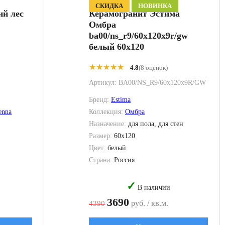
СКИДКА
НОВИНКА
ий лес
Керамогранит Эстима
Омбра
ba00/ns_r9/60x120x9r/gw
белый 60x120
★★★★★
★★★★★
4.8
(8 оценок)
Артикул:
BA00/NS_R9/60x120x9R/GW
Бренд:
Estima
enna
Коллекция:
Омбра
Назначение:
для пола, для стен
Размер:
60x120
Цвет:
белый
Страна:
Россия
✓
В наличии
3690
руб. / кв.м.
4390