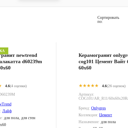
Сортировать
по:
КА
гранит newtrend
Керамогранит onlygr
алакатта d60239m
cog101 Цемент Вайт
0x60
60x60
★
★
★★★★★
★★★★★
4.6
(4 оценки)
4.6
(26 оценок)
D60239M
Артикул:
COG101/AR_R11/60x60x20
wTrend
Бренд:
Onlygres
я:
Лайф
Коллекция:
Цемент
е:
для пола, для стен
Назначение:
для пола
x60