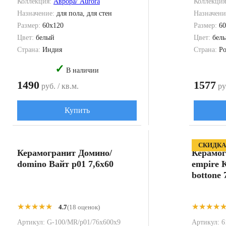
Коллекция:
Аврора/ Aurora
Коллекци
Назначение:
для пола, для стен
Назначени
Размер:
60x120
Размер:
60
Цвет:
белый
Цвет:
бел
Страна:
Индия
Страна:
Ро
✓
В наличии
1490
1577
руб. / кв.м.
руб
Купить
СКИДК
Керамогранит Домино/
Керамог
domino Вайт p01 7,6x60
empire 
bottone 
★★★★★
★★★★★
★★★★
★★★★
4.7
(18 оценок)
Артикул:
G-100/MR/p01/76x600x9
Артикул:
6