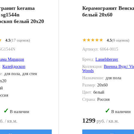
гранит kerama
Керамогранит Венск
 sg1544n
белый 20x60
скоп белый 20x20
★
★
★★★★★
★★★★★
4.5
(17 оценок)
4.5
(9 оценок)
SG1544N
Артикул:
6064-0015
рама Марацци
Бренд:
Lasselsberger
я:
Калейдоскоп
Коллекция:
Виенна Вудс/ Vi
Woods
е:
для пола, для стен
Назначение:
для пола
x20
Размер:
20x60
ый
Цвет:
белый
ссия
Страна:
Россия
✓
✓
В наличии
В наличии
1299
. / кв.м.
руб. / кв.м.