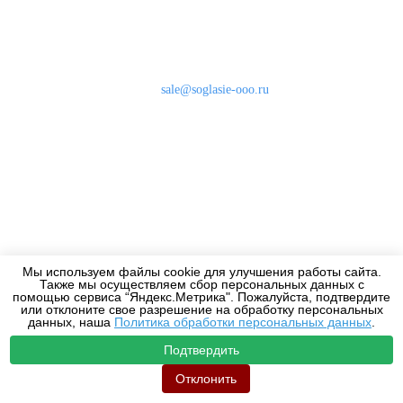
Наши контакты
8 (800) 333-46-24
Бесплатно по России
sale@soglasie-ooo.ru
г. Москва, Нахимовский пр-т д. 32
Оплата
Доставка
Дизайнерам
Мы используем файлы cookie для улучшения работы сайта.
Также мы осуществляем сбор персональных данных с
2010-2026 - Все права защищены.
помощью сервиса “Яндекс.Метрика". Пожалуйста, подтвердите
или отклоните свое разрешение на обработку персональных
данных, наша
Политика обработки персональных данных
.
Подтвердить
Отклонить