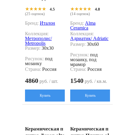
0010002301 сини
60adt17 серый 3
★★★★★
★★★★★
★★★★★
★★★★★
4.5
4.8
й 30x30
0x60
(25 оценок)
(14 оценок)
Бренд:
Италон
Бренд:
Alma
Ceramica
Коллекция:
Коллекция:
Метрополис/
Адриатик/ Adriatic
Metropolis
Размер:
30x60
Размер:
30x30
Рисунок:
под
Рисунок:
под
мозаику, под
мозаику
мрамор
Страна:
Россия
Страна:
Россия
4860
1540
руб. / шт.
руб. / кв.м.
Купить
Купить
Керамическая п
Керамическая п