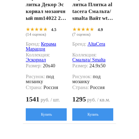
литка Декор Эс
литка Плитка al
кориал мозаичн
tacera Смальта/
ый mm14022 20x
smalta Вайт wt9s
40
ml00 Белый 24.9
★★★★★
★★★★★
★★★★★
★★★★★
4.5
4.9
x50
(14 оценок)
(7 оценок)
Бренд:
Керама
Бренд:
AltaCera
Марацци
Коллекция:
Коллекция:
Эскориал
Смальта/ Smalta
Размер:
20x40
Размер:
24.9x50
Рисунок:
под
Рисунок:
под
мозаику
мозаику
Страна:
Россия
Страна:
Россия
1541
1295
руб. / шт.
руб. / кв.м.
Купить
Купить