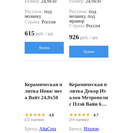
Размер:
24,9x50
Размер:
24.9x50
Рисунок:
под
Рисунок:
под
мозаику
мозаику, под
мрамор
Страна:
Россия
Страна:
Россия
615
руб. / шт.
926
руб. / шт.
Купить
Купить
Керамическая п
Керамическая п
литка Нова/ nov
литка Декор Ит
a Вайт 24,9x50
алон Метрополи
с Плэй Вайн 600
010002300 бордо
★★★★★
★★★★★
★★★★★
★★★★★
4.8
4.7
вый 30x30
(32 оценки)
(34 оценки)
Бренд:
AltaCera
Бренд:
Италон