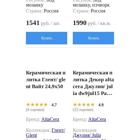
мозаику
мозаику, пэчворк
Страна:
Россия
Страна:
Россия
1541
1990
руб. / шт.
руб. / кв.м.
Купить
Купить
Керамическая п
Керамическая п
литка Глент/ gle
литка Декор alta
nt Вайт 24,9x50
cera Джулия/ jul
ia dw9jul15 Разн
оцветный 24.9x5
★★★★★
★★★★★
★★★★★
★★★★★
4.7
4.9
0
(4 оценки)
(32 оценки)
Бренд:
AltaCera
Бренд:
AltaCera
Коллекция:
Глент/
Коллекция:
Glent
Джулия/ Julia