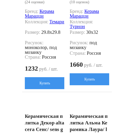
(24 оценки)
(10 оценок)
товый 29.8x29.8
Бренд:
Керама
Бренд:
Керама
Марацци
Марацци
Коллекция:
Темари
Коллекция:
Турнон
Размер:
29.8x29.8
Размер:
30x32
Рисунок:
Рисунок:
под
моноколор, под
мозаику
мозаику
Страна:
Россия
Страна:
Россия
1660
руб. / шт.
1232
руб. / шт.
Купить
Купить
Керамическая п
Керамическая п
литка Декор alta
литка Альма Ке
cera Сенс/ sens g
рамика Лаура/ l