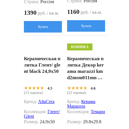
Страна:
Россия
Страна:
Россия
1160
1390
руб. / кв.м.
руб. / кв.м.
Купить
Купить
НОВИНКА
Керамическая п
Керамическая п
литка Глент/ gle
литка Декор ker
nt black 24,9x50
ama marazzi km
d2msm011mn Те
мари мозаичны
★★★★★
★★★★★
★★★★★
★★★★★
4.5
4.6
й микс зеленый,
(15 оценок)
(22 оценки)
бордовый, бежев
Бренд:
AltaCera
Бренд:
Керама
ый светлый мат
Марацци
овый 29.8x29.8
Коллекция:
Глент/
Коллекция:
Темари
Glent
Размер:
24,9x50
Размер:
29.8x29.8