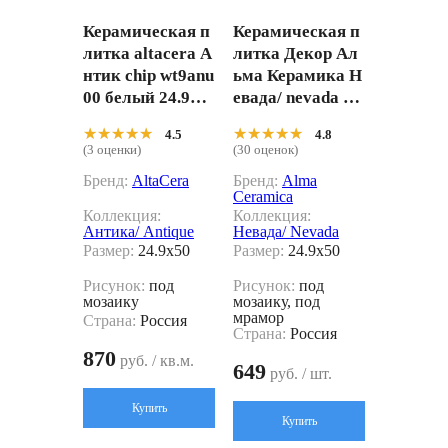
Керамическая п
Керамическая п
литка altacera А
литка Декор Ал
нтик chip wt9anu
ьма Керамика Н
00 белый 24.9x5
евада/ nevada dw
0
u09nvd006 24.9x
★★★★★
★★★★★
★★★★★
★★★★★
4.5
4.8
50
(3 оценки)
(30 оценок)
Бренд:
AltaCera
Бренд:
Alma
Ceramica
Коллекция:
Коллекция:
Антика/ Antique
Невада/ Nevada
Размер:
24.9x50
Размер:
24.9x50
Рисунок:
под
Рисунок:
под
мозаику
мозаику, под
мрамор
Страна:
Россия
Страна:
Россия
870
руб. / кв.м.
649
руб. / шт.
Купить
Купить