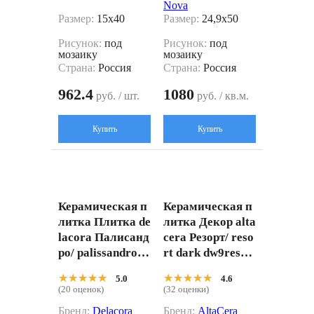
Nova
Размер:
15x40
Размер:
24,9x50
Рисунок:
под
Рисунок:
под
мозаику
мозаику
Страна:
Россия
Страна:
Россия
962.4
1080
руб. / шт.
руб. / кв.м.
Купить
Купить
Керамическая п
Керамическая п
литка Плитка de
литка Декор alta
lacora Палисанд
cera Резорт/ reso
ро/ palissandro Б
rt dark dw9res21
рик wt15pol55r
Коричневый 24.
★★★★★
★★★★★
★★★★★
★★★★★
5.0
4.6
Серый 24.6x74
9x50
(20 оценок)
(32 оценки)
Бренд:
Delacora
Бренд:
AltaCera