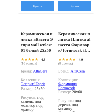
Купить
Купить
Керамическая п
Керамическая п
литка altacera Э
литка Плитка al
спри wall wt9esr
tacera Формвор
01 белый 25x50
к/ formwork Лоф
т wt11for15 Бел
★★★★★
★★★★★
★★★★★
★★★★★
4.8
4.9
ый 20x60
(16 оценок)
(8 оценок)
Бренд:
AltaCera
Бренд:
AltaCera
Коллекция:
Коллекция:
Эсприт/ Esprit
Формворк/
Formwork
Размер:
25x50
Размер:
20x60
Рисунок:
под
Рисунок:
под
камень, под
дерево, под
мозаику, под
мозаику
мрамор