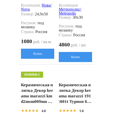
Коллекция:
Нова/
Коллекция:
Nova
Метрополис/
Metropolis
Размер:
24,9x50
Размер:
30x30
Рисунок:
под
Рисунок:
под
мозаику
мозаику
Страна:
Россия
Страна:
Россия
1080
руб. / кв.м.
4860
руб. / шт.
Купить
Купить
НОВИНКА
Керамическая п
Керамическая п
литка Декор ker
литка Декор ker
ama marazzi km
ama marazzi 191
d2msm009mn Те
\001t Турнон бел
мари мозаичны
ый мозаичный
★★★★★
★★★★★
★★★★★
★★★★★
4.8
5.0
й микс серый ма
матовый 30x32