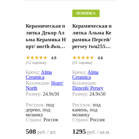
НОВИНКА
Керамическая п
Керамическая п
литка Декор Ал
литка Альма Ке
ьма Керамика Н
рамика Персей/
орт/ north dwu09
persey twu2550p
nrt006 24.9x50
rs14 белый 24.9x
★★★★★
★★★★★
★★★★★
★★★★★
4.9
4.6
50
(12 оценок)
(31 оценка)
Бренд:
Alma
Бренд:
Alma
Ceramica
Ceramica
Коллекция:
Норт/
Коллекция:
North
Персей/ Persey
Размер:
24.9x50
Размер:
24.9x50
Рисунок:
под
Рисунок:
под
дерево, под
камень, под
мозаику
мозаику
Страна:
Россия
Страна:
Россия
508
1295
руб. / шт.
руб. / кв.м.