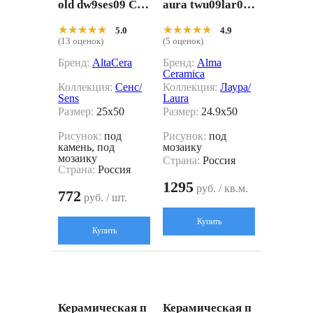
old dw9ses09 Сер
aura twu09lar01
ый 25x50
4 24.9x50
★★★★★
★★★★★
★★★★★
★★★★★
5.0
4.9
(13 оценок)
(5 оценок)
Бренд:
AltaCera
Бренд:
Alma
Ceramica
Коллекция:
Сенс/
Коллекция:
Лаура/
Sens
Laura
Размер:
25x50
Размер:
24.9x50
Рисунок:
под
Рисунок:
под
камень, под
мозаику
мозаику
Страна:
Россия
Страна:
Россия
1295
руб. / кв.м.
772
руб. / шт.
Купить
Купить
Керамическая п
Керамическая п