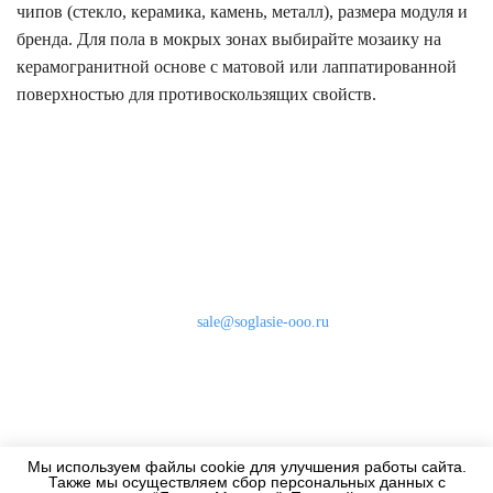
чипов (стекло, керамика, камень, металл), размера модуля и
бренда. Для пола в мокрых зонах выбирайте мозаику на
керамогранитной основе с матовой или лаппатированной
поверхностью для противоскользящих свойств.
Наши контакты
8 (800) 333-46-24
Бесплатно по России
sale@soglasie-ooo.ru
г. Москва, Нахимовский пр-т д. 32
Оплата
Доставка
Мы используем файлы cookie для улучшения работы сайта.
Дизайнерам
Также мы осуществляем сбор персональных данных с