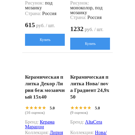
Рисунок:
под
Рисунок:
мозаику
моноколор, под
мозаику
Страна:
Россия
Страна:
Россия
615
руб. / шт.
1232
руб. / шт.
Купить
Купить
Керамическая п
Керамическая п
литка Декор Ли
литка Нова/ nov
рия беж мозаичн
a Градиент 24,9x
ый 15x40
50
★★★★★
★★★★★
★★★★★
★★★★★
5.0
5.0
(16 оценок)
(9 оценок)
Бренд:
Керама
Бренд:
AltaCera
Марацци
Коллекция:
Лирия
Коллекция:
Нова/