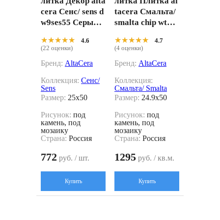
литка Декор alta
литка Плитка al
cera Сенс/ sens d
tacera Смальта/
w9ses55 Серый 2
smalta chip wt9s
5x50
ml25 Серый 24.9
★★★★★
★★★★★
★★★★★
★★★★★
4.6
4.7
x50
(22 оценки)
(4 оценки)
Бренд:
AltaCera
Бренд:
AltaCera
Коллекция:
Сенс/
Коллекция:
Sens
Смальта/ Smalta
Размер:
25x50
Размер:
24.9x50
Рисунок:
под
Рисунок:
под
камень, под
камень, под
мозаику
мозаику
Страна:
Россия
Страна:
Россия
772
1295
руб. / шт.
руб. / кв.м.
Купить
Купить