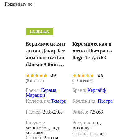
Показывать по:
НОВИНКА
Керамическая п
Керамическая п
литка Декор ker
литка Пьетра co
ama marazzi km
llage 1c 7,5x63
d2msm008mn Те
мари мозаичны
★★★★★
★★★★★
★★★★★
★★★★★
4.6
4.8
й микс синий ма
(8 оценок)
(29 оценок)
товый 29.8x29.8
Бренд:
Керама
Бренд:
Керлайф
Марацци
Коллекция:
Темари
Коллекция:
Пьетра
Размер:
29.8x29.8
Размер:
7,5x63
Рисунок:
Рисунок:
под
моноколор, под
мозаику
мозаику
Страна:
Россия
Страна:
Россия