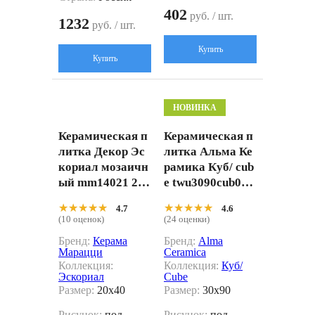
402
руб. / шт.
1232
руб. / шт.
Купить
Купить
НОВИНКА
Керамическая п
Керамическая п
литка Декор Эс
литка Альма Ке
кориал мозаичн
рамика Куб/ cub
ый mm14021 20x
e twu3090cub07r
40
белый 30x90
★★★★★
★★★★★
★★★★★
★★★★★
4.7
4.6
(10 оценок)
(24 оценки)
Бренд:
Керама
Бренд:
Alma
Марацци
Ceramica
Коллекция:
Коллекция:
Куб/
Эскориал
Cube
Размер:
20x40
Размер:
30x90
Рисунок:
под
Рисунок:
под