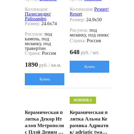
Коллекция:
Коллекция:
Резорт/
Палисандро/
Resort
Palissandro
Размер:
24.9x50
Размер:
24.6x74
Рисунок:
под
Рисунок:
под
мозаику, под оникс
камень, под
Страна:
Россия
мозаику, под
травертин
648
руб. / шт.
Страна:
Россия
1890
руб. / кв.м.
Купить
Купить
НОВИНКА
Керамическая п
Керамическая п
литка Декор Ит
литка Альма Ке
алон Метрополи
рамика Адриати
с Плэй Деним 60
к/ adriatic twa30