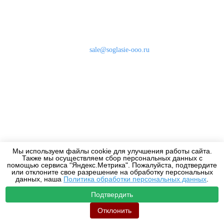
Наши контакты
8 (800) 333-46-24
Бесплатно по России
sale@soglasie-ooo.ru
г. Москва, Нахимовский пр-т д. 32
Оплата
Доставка
Дизайнерам
Мы используем файлы cookie для улучшения работы сайта.
Также мы осуществляем сбор персональных данных с
2010-2026 - Все права защищены.
помощью сервиса “Яндекс.Метрика". Пожалуйста, подтвердите
или отклоните свое разрешение на обработку персональных
данных, наша
Политика обработки персональных данных
.
Подтвердить
Отклонить