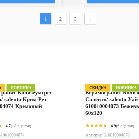
1
2
3
»
А
НОВИНКА
СКИДКА
НОВИНКА
гранит Колизеумгрес
Керамогранит Колиз
/ salento Крим Рет
Саленто/ salento Уай
004074 Кремовый
610010004073 Бежев
60x120
★
★
★★★★★
★★★★★
4.7
(18 оценок)
4.9
(6 оценок)
610010004074
Артикул:
610010004073