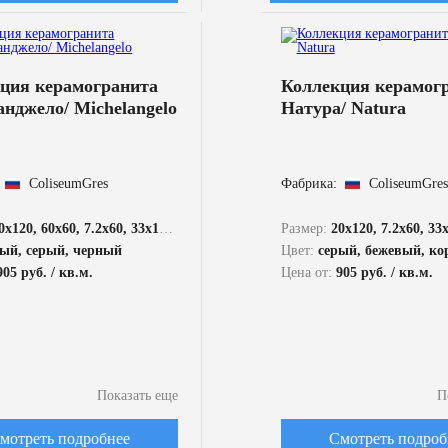
ция керамогранита
Коллекция керамог
нджело/ Michelangelo
Натура/ Natura
ColiseumGres
Фабрика:
ColiseumGres
x120, 60x60, 7.2x60, 33x120, 33x60, 30x30
Размер:
20x120, 7.2x60, 33
ый, серый, черный
Цвет:
серый, бежевый, к
905 руб. / кв.м.
Цена от:
905 руб. / кв.м.
Показать еще
П
мотреть подробнее
Смотреть подроб