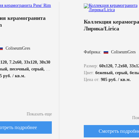
ия керамогранита
Коллекция керамогр
m
Лирика/Lirica
ColiseumGres
Фабрика:
ColiseumGres
120, 7.2x60, 33x120, 30x30
Размер:
60x120, 7.2x60, 33x1
ый, песочный, серый, белый
Цвет:
бежевый, серый, бел
5 руб. / кв.м.
Цена от:
905 руб. / кв.м.
Показать еще
Пок
отреть подробнее
Смотреть подробн