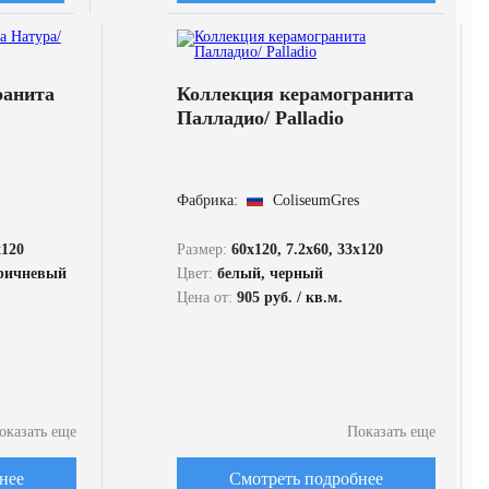
ранита
Коллекция керамогранита
Палладио/ Palladio
Фабрика:
ColiseumGres
x120
Размер:
60x120, 7.2x60, 33x120
оричневый
Цвет:
белый, черный
Цена от:
905 руб. / кв.м.
оказать еще
Показать еще
нее
Смотреть подробнее