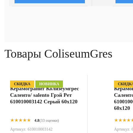
Товары ColiseumGres
СКИДКА
НОВИНКА
СКИДК
Керамогранит Колизеумгрес
Керамо
Саленто/ salento Грэй Рет
Саленто
610010003142 Серый 60x120
610010
60x120
★★★★★
★★★★★
★★★★
★★★★
4.8
(33 оценки)
Артикул:
610010003142
Артикул: