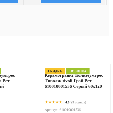
СКИДКА
НОВИНКА
еумгрес
Керамогранит Колизеумгрес
т Рет
Тиволи/ tivoli Грэй Рет
ый
610010001536 Серый 60x120
★★★★★
★★★★★
4.6
(29 оценок)
Артикул:
610010001536