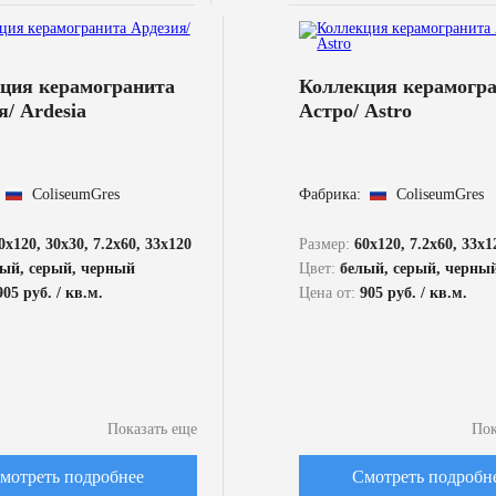
ция керамогранита
Коллекция керамогр
я/ Ardesia
Астро/ Astro
ColiseumGres
Фабрика:
ColiseumGres
0x120, 30x30, 7.2x60, 33x120
Размер:
60x120, 7.2x60, 33x1
ый, серый, черный
Цвет:
белый, серый, черны
905 руб. / кв.м.
Цена от:
905 руб. / кв.м.
Показать еще
Пок
мотреть подробнее
Смотреть подробн