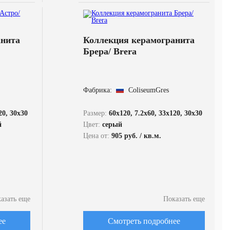
анита
Коллекция керамогранита
Брера/ Brera
Фабрика:
ColiseumGres
20, 30x30
Размер:
60x120, 7.2x60, 33x120, 30x30
й
Цвет:
серый
Цена от:
905 руб. / кв.м.
азать еще
Показать еще
ее
Смотреть подробнее