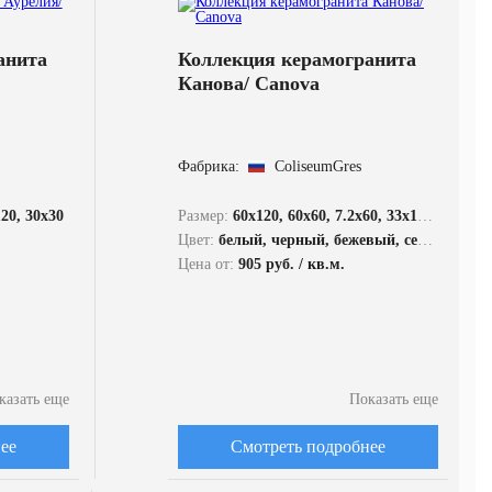
анита
Коллекция керамогранита
Канова/ Canova
Фабрика:
ColiseumGres
120, 30x30
Размер:
60x120, 60x60, 7.2x60, 33x120, 33x60, 30x30
Цвет:
белый, черный, бежевый, серый
Цена от:
905 руб. / кв.м.
казать еще
Показать еще
ее
Смотреть подробнее