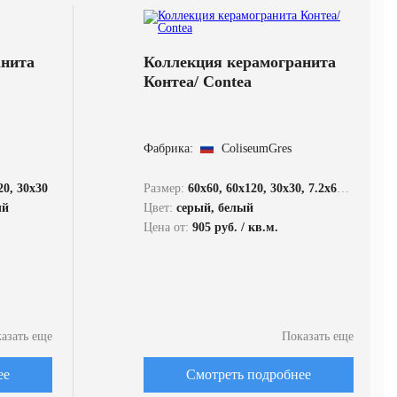
анита
Коллекция керамогранита
Контеа/ Contea
Фабрика:
ColiseumGres
20, 30x30
Размер:
60x60, 60x120, 30x30, 7.2x60, 33x120, 33x60
ый
Цвет:
серый, белый
Цена от:
905 руб. / кв.м.
азать еще
Показать еще
ее
Смотреть подробнее