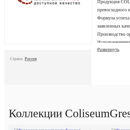
Продукция COLI
превосходного и
Формула успеха 
заявленных каче
Производство ор
Использование 
Развернуть
характеристикам
Выстроенный пр
Страна:
Россия
продукции, отв
Коллекции ColiseumGre