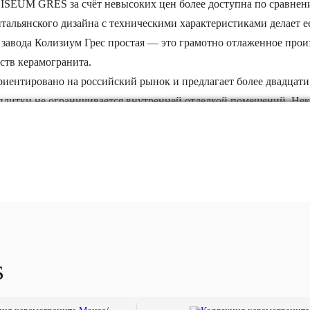
SEUM GRES за счёт невысоких цен более доступна по сравнени
тальянского дизайна с техническими характеристиками делает 
завода Колизиум Грес простая — это грамотно отлаженное произ
ств керамогранита.
иентировано на российский рынок и предлагает более двадцати
плитки не ограничивается внутренней отделкой помещений. Нек
и, которые делают их пригодными для использования на улице.
оизводственный процесс, особенности технологии производств
ечающей всем европейским требованиям и стандартам качества.
s