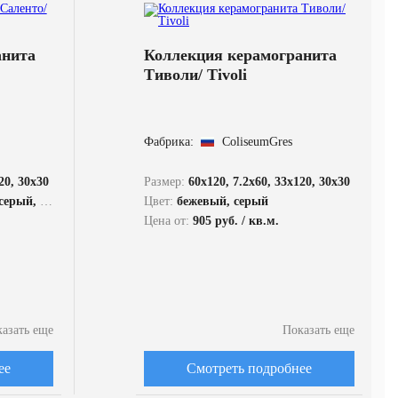
анита
Коллекция керамогранита
Тиволи/ Tivoli
Фабрика:
ColiseumGres
20, 30x30
Размер:
60x120, 7.2x60, 33x120, 30x30
й, белый
Цвет:
бежевый, серый
Цена от:
905 руб. / кв.м.
азать еще
Показать еще
ее
Смотреть подробнее