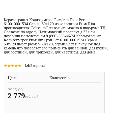
Керамогранит Колизеумгрес Рим/ rim Грэй Рет
610010001534 Серый 60x120 из коллекции Рим/ Rim
производителя ColiseumGres купить можно в шоу-руме ТД
Согласие по адресу Нахимовский проспект д.32 или
позвонив по телефонам 8 (800) 333-46-24 Керамогранит
Колизеумгрес Рим/ rim Грэй Рет 610010001534 Серый
60x120 имеет размер 60x120, серый цвет и рисунок под
камень что позволяет его применять для ванной, для кухни,
для гостиной, для прихожей, для квартиры, для дома.
★★★★★
★★★★★
4.6
(5 оценок)
Цена
Количество
2925.00
2 779
руб. / м²