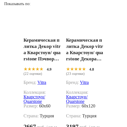
Показывать по:
Керамическая п
Керамическая п
литка Декор vitr
литка Декор vitr
a Кварстоун/ qua
a Кварстоун/ qua
rstone Пэчворк r
rstone Декорати
10b k951843r 60
вный Фон r10b k
★★★★★
★★★★★
★★★★★
★★★★★
4.9
4.8
x60
951850r 60x120
(22 оценки)
(23 оценки)
Бренд:
Vitra
Бренд:
Vitra
Коллекция:
Коллекция:
Кварстоун/
Кварстоун/
Quarstone
Quarstone
Размер:
60x60
Размер:
60x120
Страна:
Турция
Страна:
Турция
2667
3197