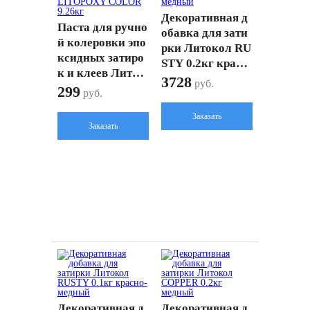
Декоративная д
Паста для ручно
обавка для зати
й колеровки эпо
рки Литокол RU
ксидных затиро
STY 0.2кг красн
к и клеев Литок
о-медный
3728
руб.
ол LITOPOXY C
299
руб.
OLOR 9.26кг
Заказать
Заказать
Декоративная д
Декоративная д