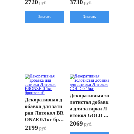
латиновый
зовый
2720
3730
руб.
руб.
Заказать
Заказать
Декоративная зо
Декоративная д
лотистая добавк
обавка для зати
а для затирки Л
рки Литокол BR
итокол GOLD 0.
ONZE 0.1кг брон
15кг
2069
руб.
зовый
2199
руб.