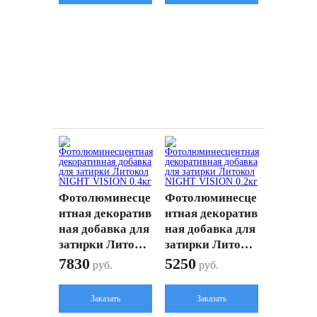
Фотолюминесце
Фотолюминесце
нтная декоратив
нтная декоратив
ная добавка для
ная добавка для
затирки Литоко
затирки Литоко
л NIGHT VISIO
л NIGHT VISIO
7830
5250
руб.
руб.
N 0.4кг
N 0.2кг
Заказать
Заказать