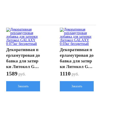
Декоративная п
Декоративная п
ерламутровая до
ерламутровая до
бавка для затир
бавка для затир
ки Литокол GA
ки Литокол GA
LAXY 0.075кг бе
LAXY 0.03кг бес
1589
1110
руб.
руб.
сцветный
цветный
Заказать
Заказать