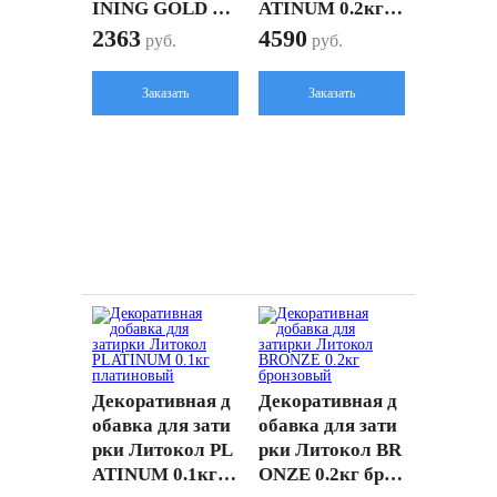
INING GOLD 0.1
ATINUM 0.2кг п
кг ярко-золотой
латиновый
2363
4590
руб.
руб.
Заказать
Заказать
Декоративная д
Декоративная д
обавка для зати
обавка для зати
рки Литокол PL
рки Литокол BR
ATINUM 0.1кг п
ONZE 0.2кг брон