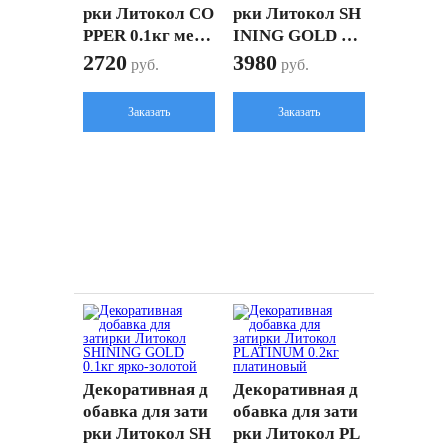
рки Литокол CO
рки Литокол SH
PPER 0.1кг медн
INING GOLD 0.2
ый
кг ярко-золотой
2720
3980
руб.
руб.
Заказать
Заказать
Декоративная д
Декоративная д
обавка для зати
обавка для зати
рки Литокол SH
рки Литокол PL