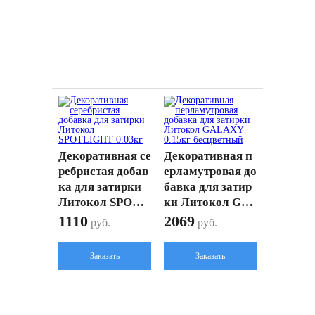
Декоративная се
Декоративная п
ребристая добав
ерламутровая до
ка для затирки
бавка для затир
Литокол SPOTL
ки Литокол GA
IGHT 0.03кг
LAXY 0.15кг бес
1110
2069
руб.
руб.
цветный
Заказать
Заказать