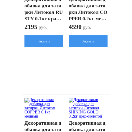
обавка для зати
обавка для зати
рки Литокол RU
рки Литокол CO
STY 0.1кг красн
PPER 0.2кг медн
о-медный
ый
2195
4590
руб.
руб.
Заказать
Заказать
Декоративная д
Декоративная д
обавка для зати
обавка для зати