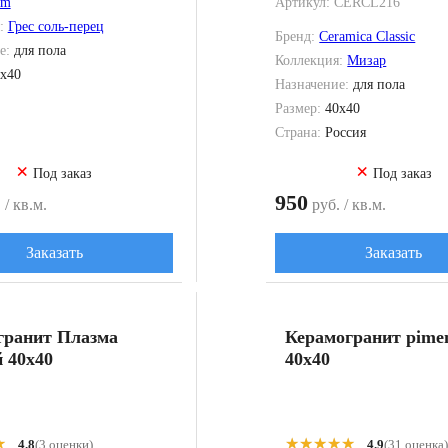
em
Артикул:
CERCL216
я:
Грес соль-перец
Бренд:
Ceramica Classic
е:
для пола
Коллекция:
Мизар
x40
Назначение:
для пола
Размер:
40x40
Страна:
Россия
×
×
Под заказ
Под заказ
950
 / кв.м.
руб. / кв.м.
Заказать
Заказать
гранит Плазма
Керамогранит pimen
 40x40
40x40
★
★
★★★★★
★★★★★
4.8
(3 оценки)
4.9
(31 оценка