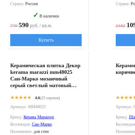
Страна:
Россия
Страна:
Ро
✓
В наличии
590
10
руб. / кв.м.
770
2182
Купить
Керамическая плитка Декор
Керамо
kerama marazzi mm48025
коричне
Сан-Марко мозаичный
серый светлый матовый
обрезной 40x40
★★★★★
★★★★★
★★★★
★★★★
4.6
(25 оценок)
Артикул:
MM48025
Артикул:
Бренд:
Керама Марацци
Бренд:
Ша
Коллекция:
Сан-Марко
Коллекци
Назначение:
для стен
Назначени