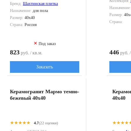
Коллекция:
Бренд:
Шахтинская плитка
Назначение
Назначение:
для пола
Размер:
40x
Размер:
40x40
Страна:
Страна:
Россия
×
Под заказ
823
446
руб. / кв.м.
руб. /
Заказать
Керамогранит Мармо темно-
Керамог
бежевый 40x40
40x40
★★★★★
★★★★★
★★★★
★★★★
4.7
(22 оценки)