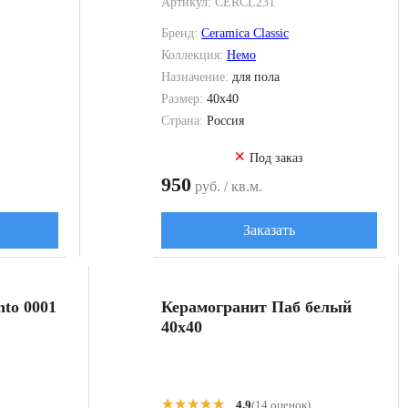
Артикул:
CERCL231
Бренд:
Ceramica Classic
Коллекция:
Немо
Назначение:
для пола
Размер:
40x40
Страна:
Россия
×
Под заказ
950
руб. / кв.м.
Заказать
to 0001
Керамогранит Паб белый
40x40
★★★★★
★★★★★
)
4.9
(14 оценок)