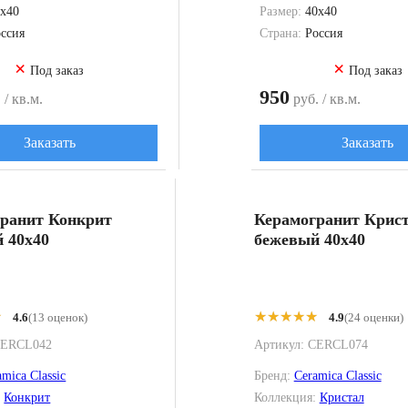
x40
Размер:
40x40
ссия
Страна:
Россия
×
×
Под заказ
Под заказ
950
 / кв.м.
руб. / кв.м.
Заказать
Заказать
ранит Конкрит
Керамогранит Крис
 40x40
бежевый 40x40
★
★
★★★★★
★★★★★
4.6
(13 оценок)
4.9
(24 оценки)
ERCL042
Артикул:
CERCL074
amica Classic
Бренд:
Ceramica Classic
:
Конкрит
Коллекция:
Кристал