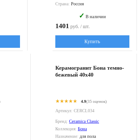
Страна:
Россия
✓
В наличии
1401
руб. / шт.
Купить
Керамогранит Бона темно-
бежевый 40x40
★★★★★
★★★★★
)
4.9
(35 оценок)
Артикул:
CERCL034
Бренд:
Ceramica Classic
Коллекция:
Бона
Назначение:
для пола