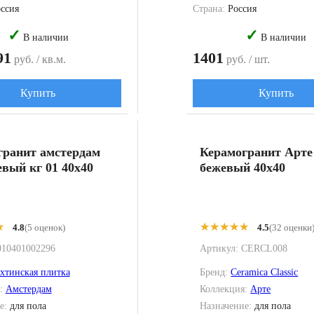
ссия
Страна:
Россия
✓
✓
В наличии
В наличии
91
1401
руб. / кв.м.
руб. / шт.
Купить
Купить
гранит амстердам
Керамогранит Арте
вый кг 01 40x40
бежевый 40x40
★
★
★★★★★
★★★★★
4.8
(5 оценок)
4.5
(32 оценки
010401002296
Артикул:
CERCL008
хтинская плитка
Бренд:
Ceramica Classic
я:
Амстердам
Коллекция:
Арте
е:
для пола
Назначение:
для пола