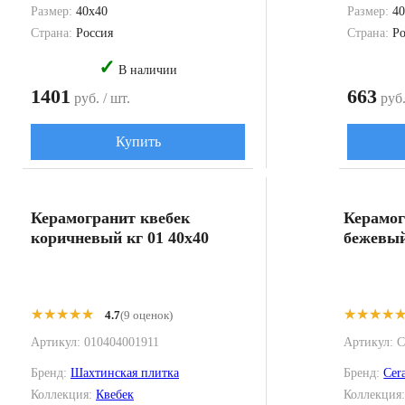
Размер:
40x40
Размер:
40
Страна:
Россия
Страна:
Ро
✓
В наличии
1401
663
руб. / шт.
руб.
Купить
Керамогранит квебек
Керамог
коричневый кг 01 40x40
бежевый
★★★★★
★★★★★
★★★★
★★★★
4.7
(9 оценок)
Артикул:
010404001911
Артикул:
C
Бренд:
Шахтинская плитка
Бренд:
Cer
Коллекция:
Квебек
Коллекция