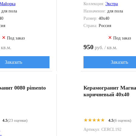
Майорка
Коллекция:
Экстра
:
для пола
Назначение:
для пола
40
Размер:
40x40
сия
Страна:
Россия
×
×
Под заказ
Под заказ
950
 кв.м.
руб. / кв.м.
Заказать
Заказать
анит 0080 pimento
Керамогранит Магн
коричневый 40x40
★★★★★
★★★★★
4.5
(23 оценки)
4.5
(6 оценок)
m
Артикул:
CERCL192