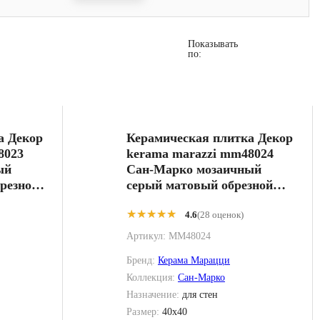
Показывать
по:
а Декор
Керамическая плитка Декор
8023
kerama marazzi mm48024
ый
Сан-Марко мозаичный
резной
серый матовый обрезной
40x40
★★★★★
★★★★★
4.6
(28 оценок)
Артикул:
MM48024
Бренд:
Керама Марацци
Коллекция:
Сан-Марко
Назначение:
для стен
Размер:
40x40