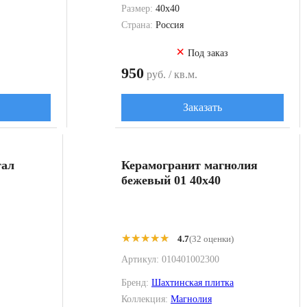
Размер:
40x40
Страна:
Россия
×
Под заказ
950
руб. / кв.м.
Заказать
тал
Керамогранит магнолия
бежевый 01 40x40
★★★★★
★★★★★
4.7
(32 оценки)
Артикул:
010401002300
Бренд:
Шахтинская плитка
Коллекция:
Магнолия