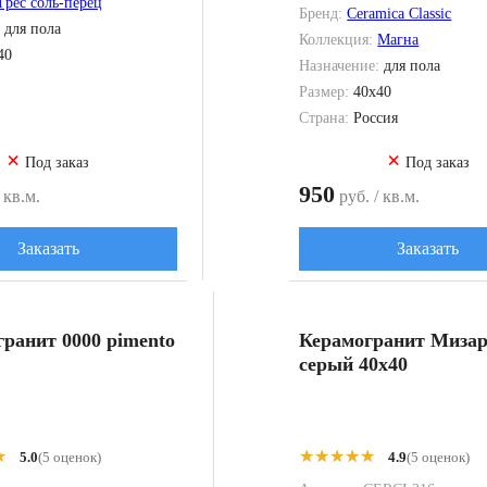
Грес соль-перец
Бренд:
Ceramica Classic
:
для пола
Коллекция:
Магна
40
Назначение:
для пола
Размер:
40x40
Страна:
Россия
×
×
Под заказ
Под заказ
950
 кв.м.
руб. / кв.м.
Заказать
Заказать
ранит 0000 pimento
Керамогранит Мизар
серый 40x40
★
★
★★★★★
★★★★★
5.0
(5 оценок)
4.9
(5 оценок)