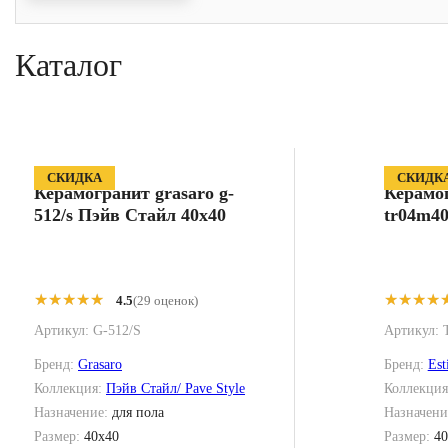
Каталог
СКИДКА
СКИДК
Керамогранит grasaro g-
Керамог
512/s Пэйв Стайл 40x40
tr04m40
★★★★★
★★★★★
★★★★
★★★★
4.5
(29 оценок)
Артикул:
G-512/S
Артикул:
Бренд:
Grasaro
Бренд:
Est
Коллекция:
Пэйв Стайл/ Pave Style
Коллекци
Назначение:
для пола
Назначени
Размер:
40x40
Размер:
40