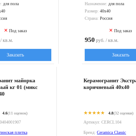
е:
для пола
Назначение:
для пола
x40
Размер:
40x40
ссия
Страна:
Россия
×
×
Под заказ
Под заказ
950
/ кв.м.
руб. / кв.м.
Заказать
Заказать
ранит майорка
Керамогранит Экстр
ый кг 01 (микс
коричневый 40x40
40
★★★★★
★★★★★
4.6
(11 оценок)
4.8
(32 оценки)
0404001907
Артикул:
CERCL104
инская плитка
Бренд:
Ceramica Classic