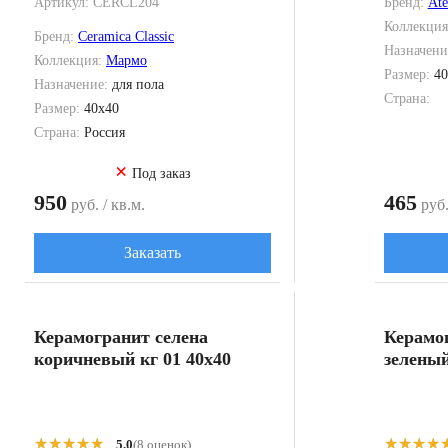
Артикул:
CERCL204
Бренд:
At
Коллекци
Бренд:
Ceramica Classic
Назначени
Коллекция:
Мармо
Размер:
40
Назначение:
для пола
Страна:
Размер:
40x40
Страна:
Россия
×
Под заказ
950
465
руб. / кв.м.
руб.
Заказать
Керамогранит селена
Керамо
коричневый кг 01 40x40
зеленый
★★★★★
★★★★★
★★★★
★★★★
5.0
(8 оценок)