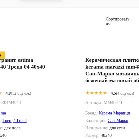
Сортировать
по:
А
ранит estima
Керамическая плитк
40 Тренд 04 40x40
kerama marazzi mm4
Сан-Марко мозаичн
бежевый матовый об
40x40
★
★
★★★★★
★★★★★
4.8
(12 оценок)
4.5
(4 оценки)
TR04M4040
Артикул:
MM48023
ima
Бренд:
Керама Марацци
я:
Тренд/ Trend
Коллекция:
Сан-Марко
е:
для пола
Назначение:
для стен
x40
Размер:
40x40