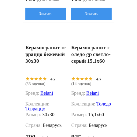
Заказать
Заказать
Керамогранит те
Керамогранит т
рраццо бежевый
оледо gp светло-
30x30
серый 15,1x60
★★★★★
★★★★★
★★★★★
★★★★★
4.7
4.7
(33 оценки)
(14 оценок)
Бренд:
Belani
Бренд:
Belani
Коллекция:
Коллекция:
Толедо
Терраццо
Размер:
30x30
Размер:
15,1x60
Страна:
Беларусь
Страна:
Беларусь
700
925