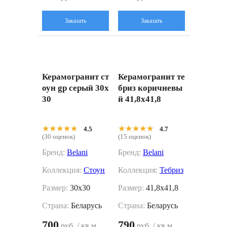
Заказать
Заказать
Керамогранит ст
Керамогранит те
оун gp серый 30x
бриз коричневы
30
й 41,8x41,8
★★★★★
★★★★★
★★★★★
★★★★★
4.5
4.7
(30 оценок)
(15 оценок)
Бренд:
Belani
Бренд:
Belani
Коллекция:
Стоун
Коллекция:
Тебриз
Размер:
30x30
Размер:
41,8x41,8
Страна:
Беларусь
Страна:
Беларусь
700
790
руб. / кв.м.
руб. / кв.м.