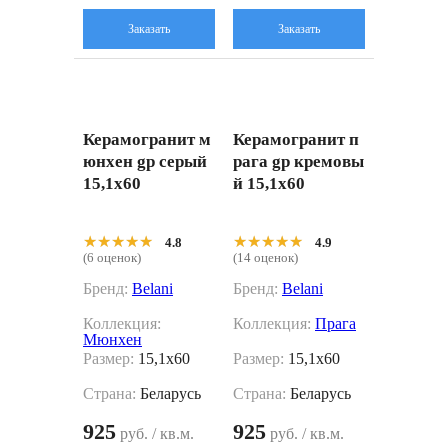
Заказать
Заказать
Керамогранит м
Керамогранит п
юнхен gp серый
рага gp кремовы
15,1x60
й 15,1x60
★★★★★
★★★★★
★★★★★
★★★★★
4.8
4.9
(6 оценок)
(14 оценок)
Бренд:
Belani
Бренд:
Belani
Коллекция:
Коллекция:
Прага
Мюнхен
Размер:
15,1x60
Размер:
15,1x60
Страна:
Беларусь
Страна:
Беларусь
925
925
руб. / кв.м.
руб. / кв.м.