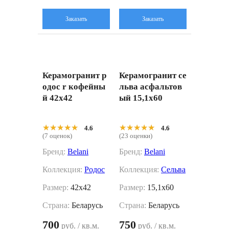
Заказать
Заказать
Керамогранит р
Керамогранит се
одос r кофейны
льва асфальтов
й 42x42
ый 15,1x60
★★★★★
★★★★★
★★★★★
★★★★★
4.6
4.6
(7 оценок)
(23 оценки)
Бренд:
Belani
Бренд:
Belani
Коллекция:
Родос
Коллекция:
Сельва
Размер:
42x42
Размер:
15,1x60
Страна:
Беларусь
Страна:
Беларусь
700
750
руб. / кв.м.
руб. / кв.м.