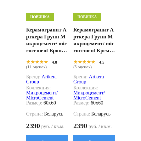
НОВИНКА
НОВИНКА
Керамогранит А
Керамогранит А
рткера Групп М
рткера Групп М
икроцемент/ mic
икроцемент/ mic
rocement Бронз
rocement Кремо
gp6060mim31m
вый gp6060mim0
★★★★★
★★★★★
★★★★★
★★★★★
4.8
4.5
Бежевый 60x60
1m 60x60
(11 оценок)
(5 оценок)
Бренд:
Artkera
Бренд:
Artkera
Group
Group
Коллекция:
Коллекция:
Микроцемент/
Микроцемент/
MicroCement
MicroCement
Размер:
60x60
Размер:
60x60
Страна:
Беларусь
Страна:
Беларусь
2390
2390
руб. / кв.м.
руб. / кв.м.