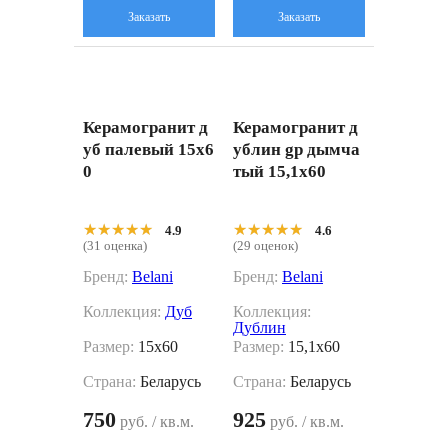
Заказать
Заказать
Керамогранит д
Керамогранит д
уб палевый 15x6
ублин gp дымча
0
тый 15,1x60
★★★★★
★★★★★
★★★★★
★★★★★
4.9
4.6
(31 оценка)
(29 оценок)
Бренд:
Belani
Бренд:
Belani
Коллекция:
Дуб
Коллекция:
Дублин
Размер:
15x60
Размер:
15,1x60
Страна:
Беларусь
Страна:
Беларусь
750
925
руб. / кв.м.
руб. / кв.м.