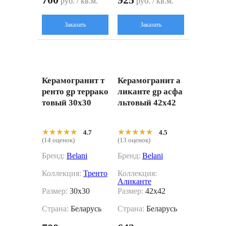
руб. / кв.м.
руб. / кв.м.
Заказать
Заказать
Керамогранит т
Керамогранит а
ренто gp террако
ликанте gp асфа
товый 30x30
льтовый 42x42
★★★★★
★★★★★
★★★★★
★★★★★
4.7
4.5
(14 оценок)
(13 оценок)
Бренд:
Belani
Бренд:
Belani
Коллекция:
Тренто
Коллекция:
Аликанте
Размер:
30x30
Размер:
42x42
Страна:
Беларусь
Страна:
Беларусь