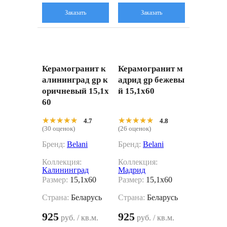
Заказать
Заказать
Керамогранит к
Керамогранит м
алининград gp к
адрид gp бежевы
оричневый 15,1x
й 15,1x60
60
★★★★★
★★★★★
★★★★★
★★★★★
4.7
4.8
(30 оценок)
(26 оценок)
Бренд:
Belani
Бренд:
Belani
Коллекция:
Коллекция:
Калининград
Мадрид
Размер:
15,1x60
Размер:
15,1x60
Страна:
Беларусь
Страна:
Беларусь
925
925
руб. / кв.м.
руб. / кв.м.