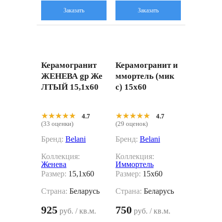
Заказать
Заказать
Керамогранит
Керамогранит и
ЖЕНЕВА gp Же
ммортель (мик
ЛТЫЙ 15,1x60
с) 15x60
★★★★★
★★★★★
★★★★★
★★★★★
4.7
4.7
(33 оценки)
(29 оценок)
Бренд:
Belani
Бренд:
Belani
Коллекция:
Коллекция:
Женева
Иммортель
Размер:
15,1x60
Размер:
15x60
Страна:
Беларусь
Страна:
Беларусь
925
750
руб. / кв.м.
руб. / кв.м.