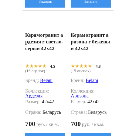
Заказать
Заказать
Керамогранит а
Керамогранит а
рдезия r светло-
ризона r бежевы
серый 42x42
й 42x42
★★★★★
★★★★★
★★★★★
★★★★★
4.5
4.8
(16 оценок)
(15 оценок)
Бренд:
Belani
Бренд:
Belani
Коллекция:
Коллекция:
Ардезия
Аризона
Размер:
42x42
Размер:
42x42
Страна:
Беларусь
Страна:
Беларусь
700
700
руб. / кв.м.
руб. / кв.м.