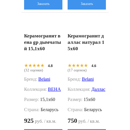
Заказать
Заказать
Керамогранит в
Керамогранит д
ена gp дымчаты
аллас натурал 1
й 15,1x60
5x60
★★★★★
★★★★★
★★★★★
★★★★★
4.8
4.6
(32 оценки)
(17 оценок)
Бренд:
Belani
Бренд:
Belani
Коллекция:
ВЕНА
Коллекция:
Даллас
Размер:
15,1x60
Размер:
15x60
Страна:
Беларусь
Страна:
Беларусь
925
750
руб. / кв.м.
руб. / кв.м.