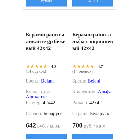
Купить
Купить
Керамогранит а
Керамогранит а
ликанте gp беже
льфа r коричнев
вый 42x42
ый 42x42
★★★★★
★★★★★
★★★★★
★★★★★
4.8
4.7
(14 оценок)
(14 оценок)
Бренд:
Belani
Бренд:
Belani
Коллекция:
Коллекция:
Альфа
Аликанте
Размер:
42x42
Размер:
42x42
Страна:
Беларусь
Страна:
Беларусь
642
700
руб. / кв.м.
руб. / кв.м.