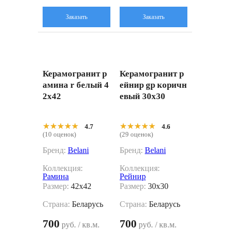
Заказать
Заказать
Керамогранит р
Керамогранит р
амина r белый 4
ейнир gp коричн
2x42
евый 30x30
★★★★★
★★★★★
★★★★★
★★★★★
4.7
4.6
(10 оценок)
(29 оценок)
Бренд:
Belani
Бренд:
Belani
Коллекция:
Коллекция:
Рамина
Рейнир
Размер:
42x42
Размер:
30x30
Страна:
Беларусь
Страна:
Беларусь
700
700
руб. / кв.м.
руб. / кв.м.