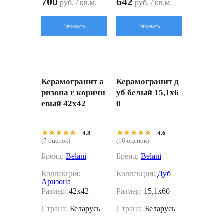
700
642
руб. / кв.м.
руб. / кв.м.
Заказать
Заказать
Керамогранит а
Керамогранит д
ризона r коричн
уб белый 15,1x6
евый 42x42
0
★★★★★
★★★★★
★★★★★
★★★★★
4.8
4.6
(7 оценок)
(16 оценок)
Бренд:
Belani
Бренд:
Belani
Коллекция:
Коллекция:
Дуб
Аризона
Размер:
42x42
Размер:
15,1x60
Страна:
Беларусь
Страна:
Беларусь