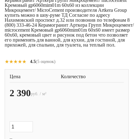
Керамогранит Арткера Групп Микроцемент/ microcement
Кремовый gp6060mim01m 60x60 из коллекции
Микроцемент/ MicroCement производителя Artkera Group
купить можно в шоу-руме ТД Согласие по адресу
Нахимовский проспект д.32 или позвонив по телефонам 8
(800) 333-46-24 Керамогранит Арткера Групп Микроцемент/
microcement Кремовый gp6060mim01m 60x60 имеет размер
60x60, кремовый цвет и рисунок под бетон что позволяет
его применять для ванной, для кухни, для гостиной, для
прихожей, для спальни, для туалета, на теплый пол.
★★★★★
★★★★★
4.5
(5 оценок)
Цена
Количество
2 390
руб. / м²