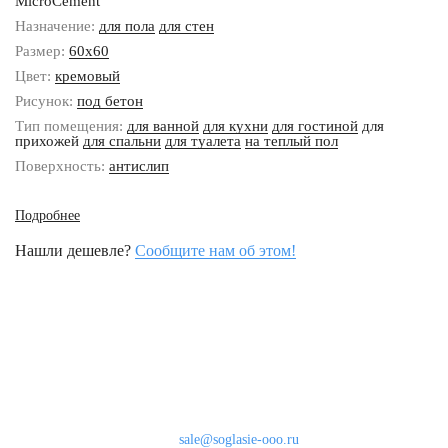
MicroCement
Назначение:
для пола
для стен
Размер:
60x60
Цвет:
кремовый
Рисунок:
под бетон
Тип помещения:
для ванной
для кухни
для гостиной
для
прихожей
для спальни
для туалета
на теплый пол
Поверхность:
антислип
Подробнее
Нашли дешевле?
Сообщите нам об этом!
Наши контакты
8 (800) 333-46-24
Бесплатно по России
sale@soglasie-ooo.ru