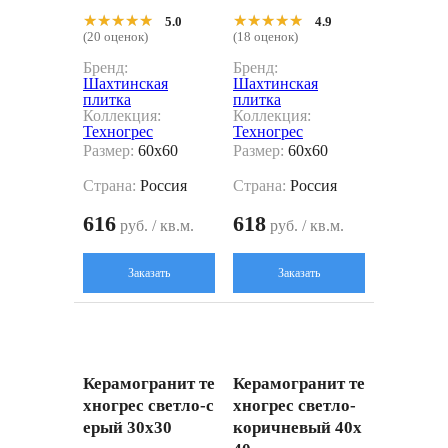
★★★★★
★★★★★
★★★★★
★★★★★
5.0
4.9
(20 оценок)
(18 оценок)
Бренд:
Бренд:
Шахтинская
Шахтинская
плитка
плитка
Коллекция:
Коллекция:
Техногрес
Техногрес
Размер:
60x60
Размер:
60x60
Страна:
Россия
Страна:
Россия
616
618
руб. / кв.м.
руб. / кв.м.
Заказать
Заказать
Керамогранит те
Керамогранит те
хногрес светло-с
хногрес светло-
ерый 30x30
коричневый 40x