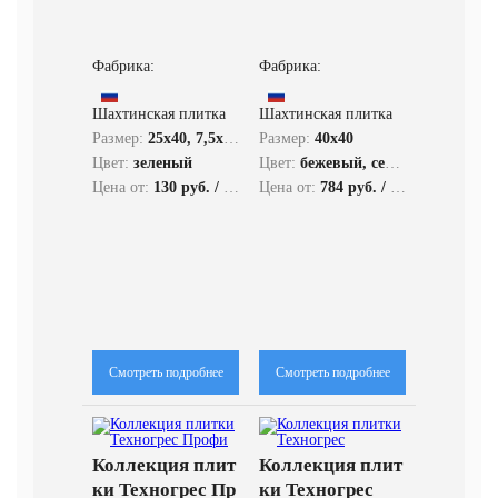
не забывает о практичности. Так, выпускаемая продукция:
долговечна;
Фабрика:
Фабрика:
не боится нагрузки или негативных факторов внешней среды;
безопасна.
Шахтинская плитка
Шахтинская плитка
Размер:
25x40, 7,5x40, 40x50
Размер:
40x40
В сериях также присутствует декоративный гранит для
Цвет:
зеленый
Цвет:
бежевый, серый
отделки пола. Он придает помещению оригинальный
Цена от:
130 руб. / кв.м.
Цена от:
784 руб. / кв.м.
внешний вид и не боится ударных нагрузок.
Смотреть подробнее
Смотреть подробнее
Коллекция плит
Коллекция плит
ки Техногрес Пр
ки Техногрес