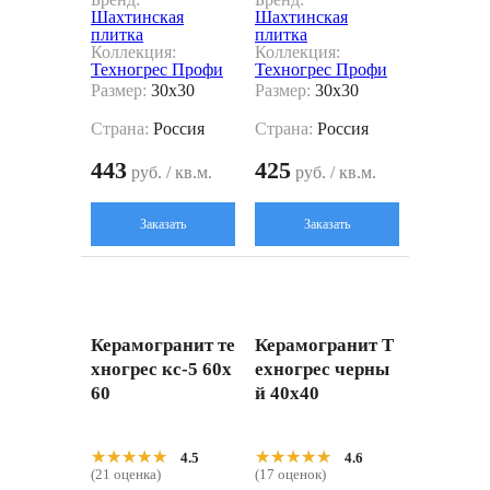
Шахтинская
Шахтинская
плитка
плитка
Коллекция:
Коллекция:
Техногрес Профи
Техногрес Профи
Размер:
30x30
Размер:
30x30
Страна:
Россия
Страна:
Россия
443
425
руб. / кв.м.
руб. / кв.м.
Заказать
Заказать
Керамогранит те
Керамогранит Т
хногрес кс-5 60x
ехногрес черны
60
й 40x40
★★★★★
★★★★★
★★★★★
★★★★★
4.5
4.6
(21 оценка)
(17 оценок)