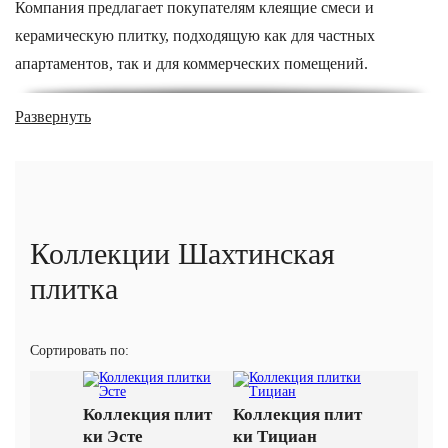
Компания предлагает покупателям клеящие смеси и
керамическую плитку, подходящую как для частных
апартаментов, так и для коммерческих помещений.
Продукция компании
Развернуть
Шахтинская плитка – это коллекции для ванных комнат и
кухонь, подходящие для отделки стен и пола, включающие
декоративные бордюры и панно.
В каталоге также есть серии, эксплуатационные
Коллекции Шахтинская
характеристики которых позволяют применять
плитка
керамогранит для оформления помещений с большим
нагрузками на напольное покрытие. Например, можно
Сортировать по:
купить керамогранит для парковок, складских помещений,
торговых залов, холлов аэропортов, станций, автовокзалов
и т.д.
Коллекция плит
Коллекция плит
ки Эсте
ки Тициан
Предлагая современные дизайнерские решения, компания