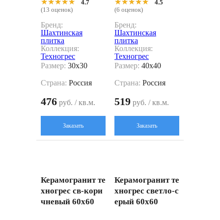
★★★★★
★★★★★
★★★★★
★★★★★
4.7
4.5
(13 оценок)
(6 оценок)
Бренд:
Бренд:
Шахтинская
Шахтинская
плитка
плитка
Коллекция:
Коллекция:
Техногрес
Техногрес
Размер:
30x30
Размер:
40x40
Страна:
Россия
Страна:
Россия
476
519
руб. / кв.м.
руб. / кв.м.
Заказать
Заказать
Керамогранит те
Керамогранит те
хногрес св-кори
хногрес светло-с
чневый 60x60
ерый 60x60