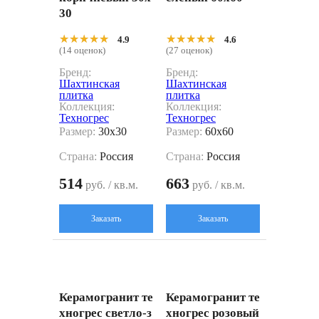
30
★★★★★
★★★★★
★★★★★
★★★★★
4.9
4.6
(14 оценок)
(27 оценок)
Бренд:
Бренд:
Шахтинская
Шахтинская
плитка
плитка
Коллекция:
Коллекция:
Техногрес
Техногрес
Размер:
30x30
Размер:
60x60
Страна:
Россия
Страна:
Россия
514
663
руб. / кв.м.
руб. / кв.м.
Заказать
Заказать
Керамогранит те
Керамогранит те
хногрес светло-з
хногрес розовый