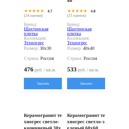
40
★★★★★
★★★★★
★★★★★
★★★★★
4.7
4.8
(24 оценки)
(25 оценок)
Бренд:
Бренд:
Шахтинская
Шахтинская
плитка
плитка
Коллекция:
Коллекция:
Техногрес
Техногрес
Размер:
30x30
Размер:
40x40
Страна:
Россия
Страна:
Россия
476
533
руб. / кв.м.
руб. / кв.м.
Заказать
Заказать
Керамогранит те
Керамогранит те
хногрес светло-
хногрес светло-з
коричневый 30x
еленый 60x60