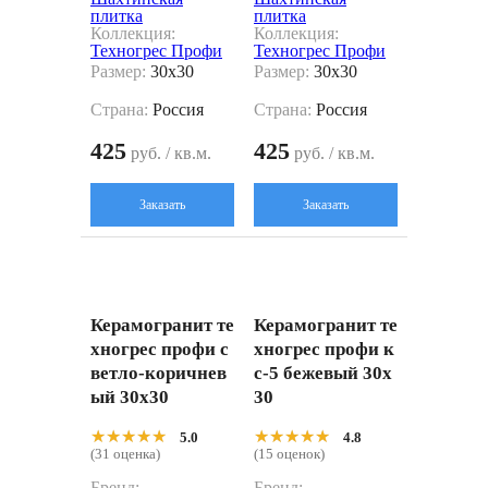
плитка
плитка
Коллекция:
Коллекция:
Техногрес Профи
Техногрес Профи
Размер:
30x30
Размер:
30x30
Страна:
Россия
Страна:
Россия
425
425
руб. / кв.м.
руб. / кв.м.
Заказать
Заказать
Керамогранит те
Керамогранит те
хногрес профи с
хногрес профи к
ветло-коричнев
с-5 бежевый 30x
ый 30x30
30
★★★★★
★★★★★
★★★★★
★★★★★
5.0
4.8
(31 оценка)
(15 оценок)
Бренд:
Бренд: