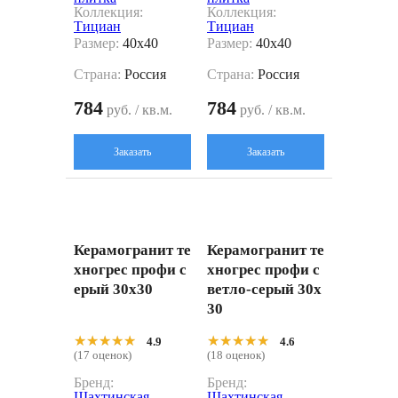
Коллекция:
Коллекция:
Тициан
Тициан
Размер:
40x40
Размер:
40x40
Страна:
Россия
Страна:
Россия
784
784
руб. / кв.м.
руб. / кв.м.
Заказать
Заказать
Керамогранит те
Керамогранит те
хногрес профи с
хногрес профи с
ерый 30x30
ветло-серый 30x
30
★★★★★
★★★★★
★★★★★
★★★★★
4.9
4.6
(17 оценок)
(18 оценок)
Бренд:
Бренд:
Шахтинская
Шахтинская