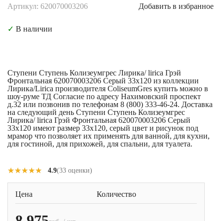
Артикул: 620070003206
Добавить в избранное
✓
В наличии
Ступени Ступень Колизеумгрес Лирика/ lirica Грэй
Фронтальная 620070003206 Серый 33x120 из коллекции
Лирика/Lirica производителя ColiseumGres купить можно в
шоу-руме ТД Согласие по адресу Нахимовский проспект
д.32 или позвонив по телефонам 8 (800) 333-46-24. Доставка
на следующий день Ступени Ступень Колизеумгрес
Лирика/ lirica Грэй Фронтальная 620070003206 Серый
33x120 имеют размер 33x120, серый цвет и рисунок под
мрамор что позволяет их применять для ванной, для кухни,
для гостиной, для прихожей, для спальни, для туалета.
★★★★★
★★★★★
4.9
(33 оценки)
Цена
Количество
8 975