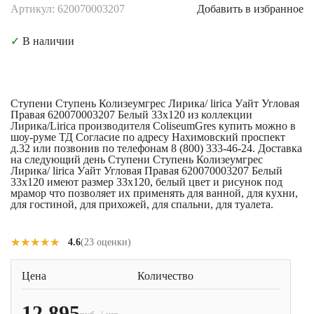
Артикул: 620070003207
Добавить в избранное
✓
В наличии
Ступени Ступень Колизеумгрес Лирика/ lirica Уайт Угловая
Правая 620070003207 Белый 33x120 из коллекции
Лирика/Lirica производителя ColiseumGres купить можно в
шоу-руме ТД Согласие по адресу Нахимовский проспект
д.32 или позвонив по телефонам 8 (800) 333-46-24. Доставка
на следующий день Ступени Ступень Колизеумгрес
Лирика/ lirica Уайт Угловая Правая 620070003207 Белый
33x120 имеют размер 33x120, белый цвет и рисунок под
мрамор что позволяет их применять для ванной, для кухни,
для гостиной, для прихожей, для спальни, для туалета.
★★★★★
★★★★★
4.6
(23 оценки)
Цена
Количество
12 895