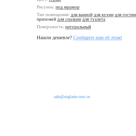
Рисунок:
под мрамор
Тип помещения:
для ванной
для кухни
для гости
прихожей
для спальни
для туалета
Поверхность:
натуральный
Нашли дешевле?
Сообщите нам об этом!
Наши контакты
8 (800) 333-46-24
Бесплатно по России
sale@soglasie-ooo.ru
г. Москва, Нахимовский пр-т д. 32