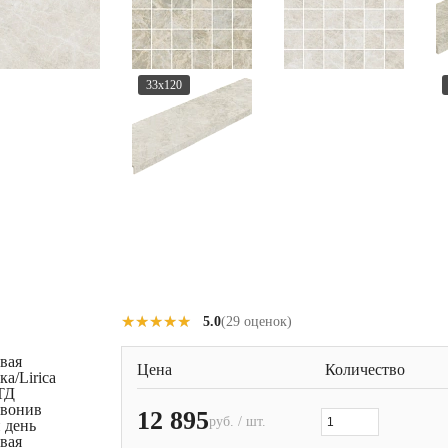
33x120
★★★★★
★★★★★
5.0
(29 оценок)
овая
Цена
Количество
а/Lirica
ТД
звонив
12 895
руб. / шт.
 день
овая