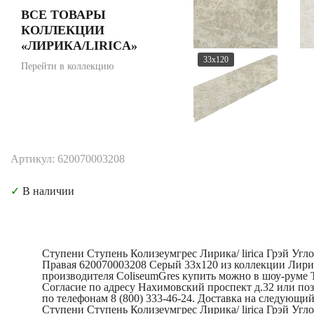
ВСЕ ТОВАРЫ
КОЛЛЕКЦИИ
«ЛИРИКА/LIRICA»
33x120
Перейти в коллекцию
Артикул: 620070003208
✓
В наличии
Ступени Ступень Колизеумгрес Лирика/ lirica Грэй Угл
Правая 620070003208 Серый 33x120 из коллекции Лирик
производителя ColiseumGres купить можно в шоу-руме 
Согласие по адресу Нахимовский проспект д.32 или по
по телефонам 8 (800) 333-46-24. Доставка на следующий
Ступени Ступень Колизеумгрес Лирика/ lirica Грэй Угл