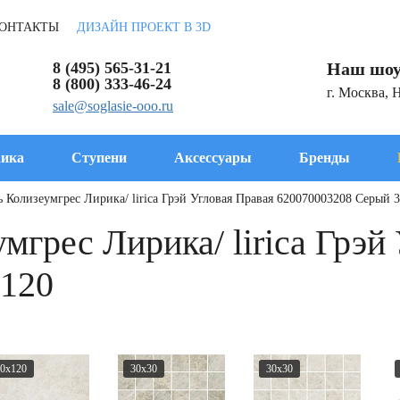
ОНТАКТЫ
ДИЗАЙН ПРОЕКТ В 3D
8 (495) 565-31-21
Наш шоу
8 (800) 333-46-24
г. Москва, 
sale@soglasie-ooo.ru
ика
Ступени
Аксессуары
Бренды
 Колизеумгрес Лирика/ lirica Грэй Угловая Правая 620070003208 Серый 
мгрес Лирика/ lirica Грэй
x120
0x120
30x30
30x30