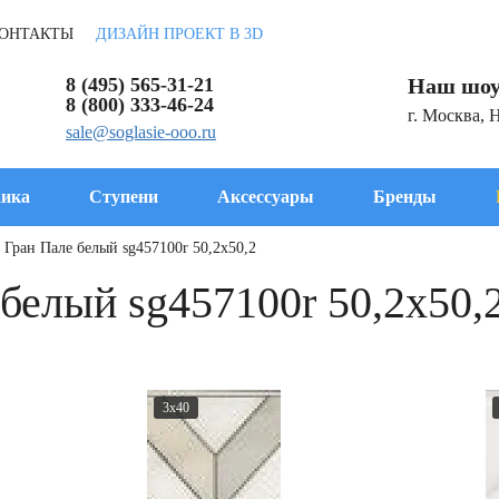
ОНТАКТЫ
ДИЗАЙН ПРОЕКТ В 3D
8 (495) 565-31-21
Наш шоу
8 (800) 333-46-24
г. Москва, 
sale@soglasie-ooo.ru
ика
Ступени
Аксессуары
Бренды
 Гран Пале белый sg457100r 50,2x50,2
белый sg457100r 50,2x50,
3x40