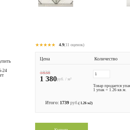
★★★★★
★★★★★
4.9
(11 оценок)
Цена
Количество
упить
6-24
1838
ет
1 380
руб. / м²
Товар продается упа
1 упак = 1.26 кв.м.
Итого:
1739
руб.
( 1.26 м2)
Купить