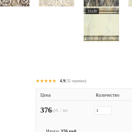
11x30
★★★★★
★★★★★
4.9
(32 оценки)
Цена
Количество
376
руб. / шт.
Итого:
376
руб.