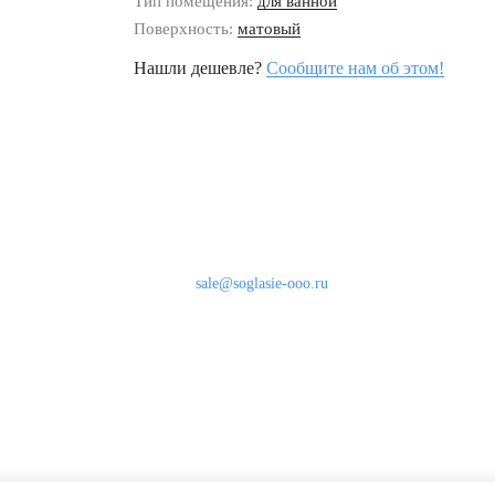
Тип помещения:
для ванной
Поверхность:
матовый
Нашли дешевле?
Сообщите нам об этом!
Наши контакты
8 (800) 333-46-24
Бесплатно по России
sale@soglasie-ooo.ru
г. Москва, Нахимовский пр-т д. 32