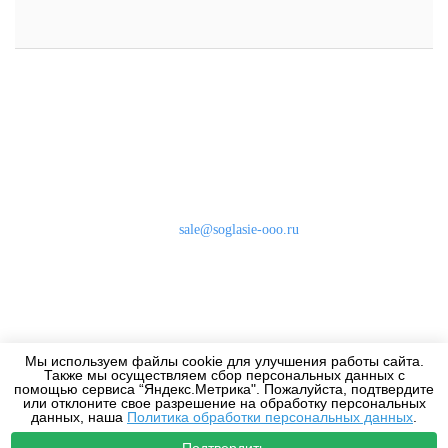
Наши контакты
8 (800) 333-46-24
Бесплатно по России
sale@soglasie-ooo.ru
г. Москва, Нахимовский пр-т д. 32
Оплата
Доставка
Мы используем файлы cookie для улучшения работы сайта.
Дизайнерам
Также мы осуществляем сбор персональных данных с
помощью сервиса “Яндекс.Метрика". Пожалуйста, подтвердите
или отклоните свое разрешение на обработку персональных
данных, наша
Политика обработки персональных данных
.