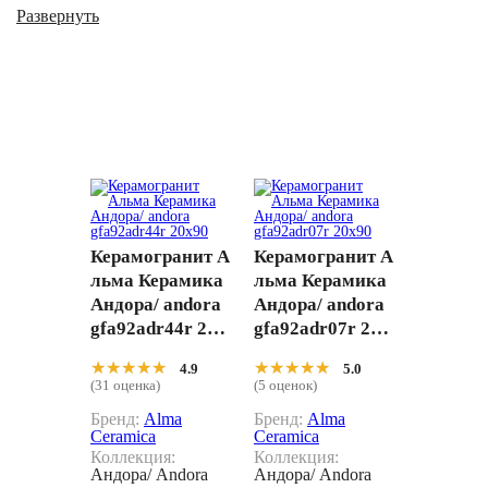
ванной, для кухни. Элементы коллекции имеют размеры
Развернуть
20x90, и расцветку под дерево, что позволяет использовать
их для пола. Купить Коллекция плитки Андора/ Andora от
Alma Ceramica по ценам производителя можете сделав заказ
в нашем интернет-магазине, придя в шоу-рум по адресу
Нахимовский проспект д.32 или позвонив по телефонам 8
(800) 333-46-24,
+7 (495) 565-31-21
.
Керамогранит А
Керамогранит А
льма Керамика
льма Керамика
Андора/ andora
Андора/ andora
gfa92adr44r 20x
gfa92adr07r 20x
90
90
★★★★★
★★★★★
★★★★★
★★★★★
4.9
5.0
(31 оценка)
(5 оценок)
Бренд:
Alma
Бренд:
Alma
Ceramica
Ceramica
Коллекция:
Коллекция:
Андора/ Andora
Андора/ Andora