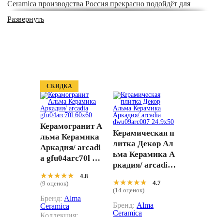
Ceramica производства Россия прекрасно подойдёт для
ванной, для кухни. Элементы коллекции имеют размеры
Развернуть
24.9x50, 60x60, и расцветку под мрамор, орнамент, под
камень, что позволяет использовать их для пола, для стен.
Купить Коллекция плитки Аркадия/ Arcadia от Alma
Ceramica по ценам производителя можете сделав заказ в
нашем интернет-магазине, придя в шоу-рум по адресу
Нахимовский проспект д.32 или позвонив по телефонам 8
СКИДКА
(800) 333-46-24,
+7 (495) 565-31-21
.
Керамогранит А
Керамическая п
льма Керамика
литка Декор Ал
Аркадия/ arcadi
ьма Керамика А
a gfu04arc70l 60
ркадия/ arcadia
x60
dwu09arc007 24.
★★★★★
★★★★★
4.8
★★★★★
★★★★★
4.7
(9 оценок)
9x50
(14 оценок)
Бренд:
Alma
Бренд:
Alma
Ceramica
Ceramica
Коллекция: