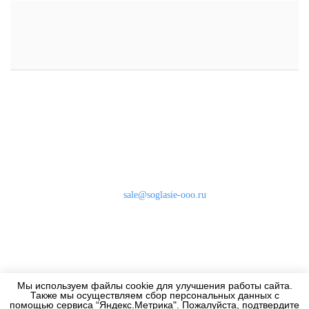
Наши контакты
8 (800) 333-46-24
Бесплатно по России
sale@soglasie-ooo.ru
г. Москва, Нахимовский пр-т д. 32
Оплата
Доставка
Мы используем файлы cookie для улучшения работы сайта.
Дизайнерам
Также мы осуществляем сбор персональных данных с
помощью сервиса “Яндекс.Метрика". Пожалуйста, подтвердите