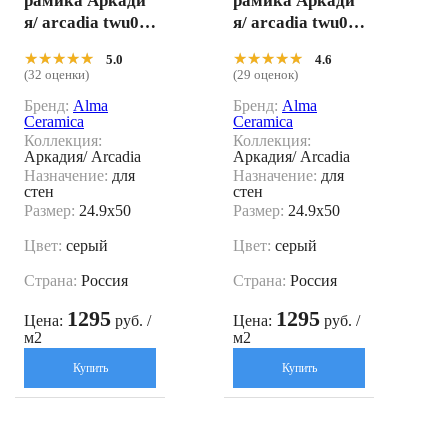
рамика Аркади
рамика Аркади
я/ arcadia twu09
я/ arcadia twu09
arc707 24.9x50
arc007 24.9x50
★★★★★
★★★★★
★★★★★
★★★★★
5.0
4.6
(32 оценки)
(29 оценок)
Бренд:
Alma
Бренд:
Alma
Ceramica
Ceramica
Коллекция:
Коллекция:
Аркадия/ Arcadia
Аркадия/ Arcadia
Назначение:
для
Назначение:
для
стен
стен
Размер:
24.9x50
Размер:
24.9x50
Цвет:
серый
Цвет:
серый
Страна:
Россия
Страна:
Россия
1295
1295
Цена:
руб. /
Цена:
руб. /
м2
м2
Купить
Купить