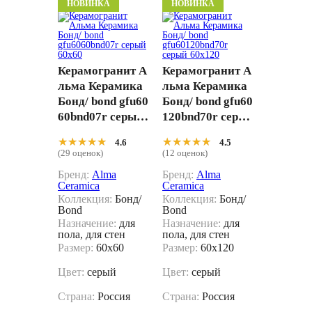
НОВИНКА
НОВИНКА
Керамогранит А
Керамогранит А
льма Керамика
льма Керамика
Бонд/ bond gfu60
Бонд/ bond gfu60
60bnd07r серый
120bnd70r серый
60x60
60x120
★★★★★
★★★★★
★★★★★
★★★★★
4.6
4.5
(29 оценок)
(12 оценок)
Бренд:
Alma
Бренд:
Alma
Ceramica
Ceramica
Коллекция:
Бонд/
Коллекция:
Бонд/
Bond
Bond
Назначение:
для
Назначение:
для
пола, для стен
пола, для стен
Размер:
60x60
Размер:
60x120
Цвет:
серый
Цвет:
серый
Страна:
Россия
Страна:
Россия