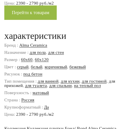
Цена:
2390 - 2790 руб./м2
Перейти к товарам
характеристики
Бренд :
Alma Ceramica
Назначение :
для пола
,
для стен
Размер :
60x60
,
60x120
Цвет :
серый
,
белый
,
коричневый
,
бежевый
Рисунок :
под бетон
Тип помещения :
для ванной
,
для кухни
,
для гостиной
,
для
прихожей
,
для туалета
,
для спальни
,
на теплый пол
Поверхность :
матовый
Страна :
Россия
Крупноформатный :
Да
Цена:
2390 - 2790 руб./м2
Коллекция Коллекция плитки Бонд/ Bond Alma Ceramica