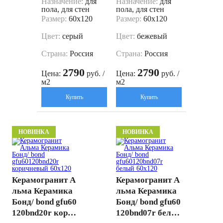
Назначение:
для
Назначение:
для
пола, для стен
пола, для стен
Размер:
60x120
Размер:
60x120
Цвет:
серый
Цвет:
бежевый
Страна:
Россия
Страна:
Россия
2790
2790
Цена:
руб. /
Цена:
руб. /
м2
м2
Купить
Купить
НОВИНКА
НОВИНКА
Керамогранит А
Керамогранит А
льма Керамика
льма Керамика
Бонд/ bond gfu60
Бонд/ bond gfu60
120bnd20r корич
120bnd07r белы