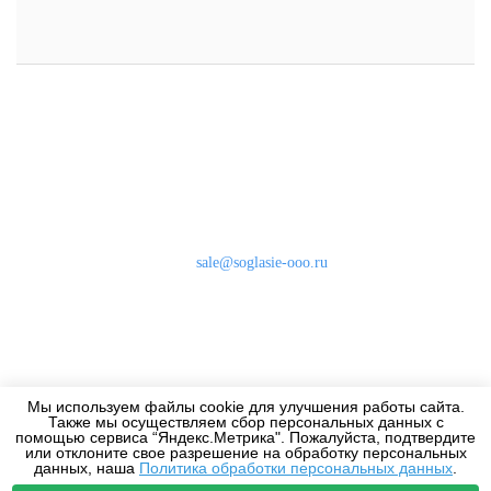
Наши контакты
8 (800) 333-46-24
Бесплатно по России
sale@soglasie-ooo.ru
г. Москва, Нахимовский пр-т д. 32
Оплата
Доставка
Мы используем файлы cookie для улучшения работы сайта.
Дизайнерам
Также мы осуществляем сбор персональных данных с
помощью сервиса “Яндекс.Метрика". Пожалуйста, подтвердите
или отклоните свое разрешение на обработку персональных
данных, наша
Политика обработки персональных данных
.