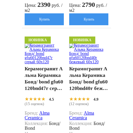
2390
2790
Цена:
руб. /
Цена:
руб. /
м2
м2
Купить
Купить
НОВИНКА
НОВИНКА
Керамогранит А
Керамогранит А
льма Керамика
льма Керамика
Бонд/ bond gfu60
Бонд/ bond gfu60
120bnd47r серый
120bnd40r бежев
60x120
ый 60x120
★★★★★
★★★★★
★★★★★
★★★★★
4.5
4.9
(15 оценок)
(12 оценок)
Бренд:
Alma
Бренд:
Alma
Ceramica
Ceramica
Коллекция:
Бонд/
Коллекция:
Бонд/
Bond
Bond