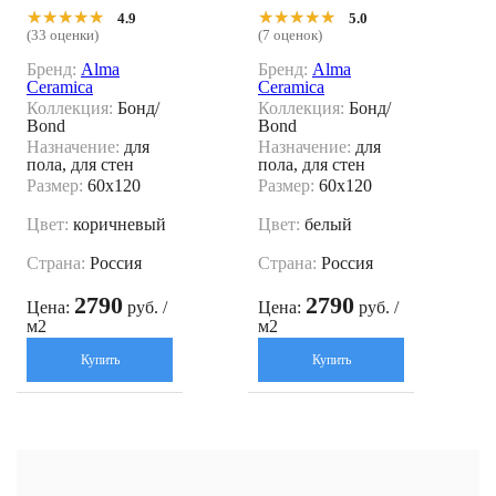
невый 60x120
й 60x120
★★★★★
★★★★★
★★★★★
★★★★★
4.9
5.0
(33 оценки)
(7 оценок)
Бренд:
Alma
Бренд:
Alma
Ceramica
Ceramica
Коллекция:
Бонд/
Коллекция:
Бонд/
Bond
Bond
Назначение:
для
Назначение:
для
пола, для стен
пола, для стен
Размер:
60x120
Размер:
60x120
Цвет:
коричневый
Цвет:
белый
Страна:
Россия
Страна:
Россия
2790
2790
Цена:
руб. /
Цена:
руб. /
м2
м2
Купить
Купить