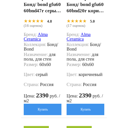
Бонд/ bond gfu60
Бонд/ bond gfu60
60bnd47r серый
60bnd20r корич
60x60
невый 60x60
★★★★★
★★★★★
★★★★★
★★★★★
4.8
5.0
(16 оценок)
(17 оценок)
Бренд:
Alma
Бренд:
Alma
Ceramica
Ceramica
Коллекция:
Бонд/
Коллекция:
Бонд/
Bond
Bond
Назначение:
для
Назначение:
для
пола, для стен
пола, для стен
Размер:
60x60
Размер:
60x60
Цвет:
серый
Цвет:
коричневый
Страна:
Россия
Страна:
Россия
2390
2390
Цена:
руб. /
Цена:
руб. /
м2
м2
Купить
Купить