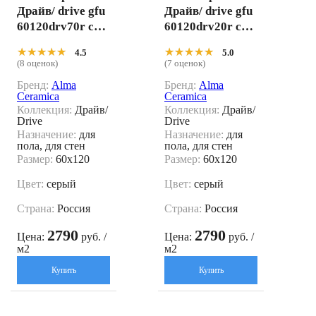
Драйв/ drive gfu
Драйв/ drive gfu
60120drv70r сер
60120drv20r сер
ый 60x120
ый 60x120
★★★★★
★★★★★
★★★★★
★★★★★
4.5
5.0
(8 оценок)
(7 оценок)
Бренд:
Alma
Бренд:
Alma
Ceramica
Ceramica
Коллекция:
Драйв/
Коллекция:
Драйв/
Drive
Drive
Назначение:
для
Назначение:
для
пола, для стен
пола, для стен
Размер:
60x120
Размер:
60x120
Цвет:
серый
Цвет:
серый
Страна:
Россия
Страна:
Россия
2790
2790
Цена:
руб. /
Цена:
руб. /
м2
м2
Купить
Купить