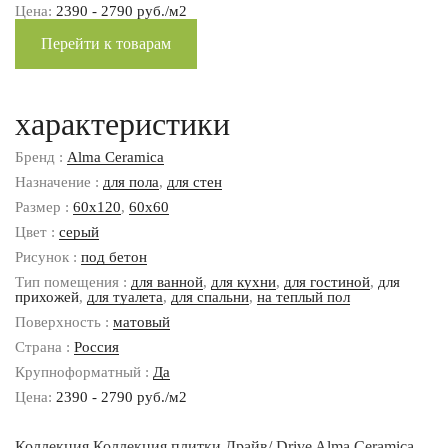
Цена:
2390 - 2790 руб./м2
Перейти к товарам
характеристики
Бренд :
Alma Ceramica
Назначение :
для пола
,
для стен
Размер :
60x120
,
60x60
Цвет :
серый
Рисунок :
под бетон
Тип помещения :
для ванной
,
для кухни
,
для гостиной
,
для
прихожей
,
для туалета
,
для спальни
,
на теплый пол
Поверхность :
матовый
Страна :
Россия
Крупноформатный :
Да
Цена:
2390 - 2790 руб./м2
Коллекция Коллекция плитки Драйв/ Drive Alma Ceramica