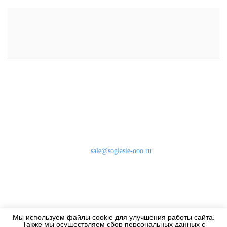
Наши контакты
8 (800) 333-46-24
Бесплатно по России
sale@soglasie-ooo.ru
г. Москва, Нахимовский пр-т д. 32
Оплата
Доставка
Мы используем файлы cookie для улучшения работы сайта.
Дизайнерам
Также мы осуществляем сбор персональных данных с