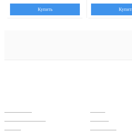
Купить
Купит
Каталог
О компании
Керамогранит
Отзывы
Керамическая плитка
Контакты
Мозаика
Сертификаты