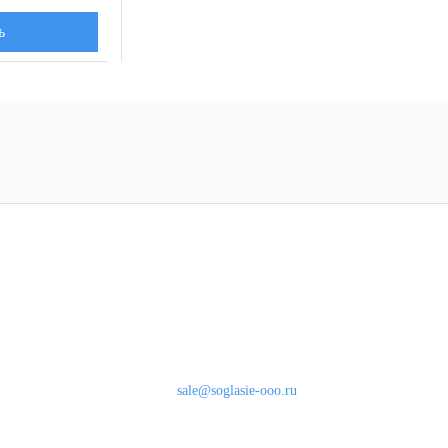
ь
Наши контакты
8 (800) 333-46-24
Бесплатно по России
sale@soglasie-ooo.ru
г. Москва, Нахимовский пр-т д. 32