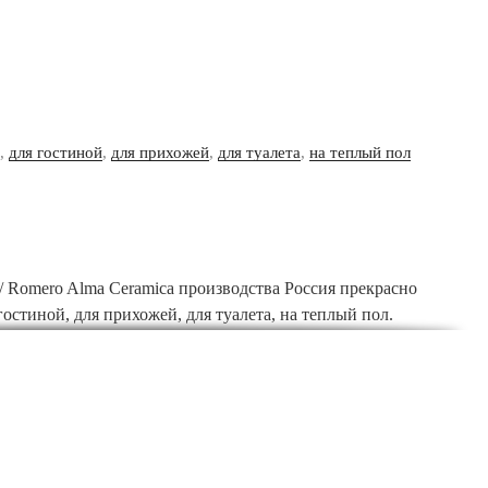
,
для гостиной
,
для прихожей
,
для туалета
,
на теплый пол
 Romero Alma Ceramica производства Россия прекрасно
гостиной, для прихожей, для туалета, на теплый пол.
x60, и расцветку под травертин, что позволяет использовать
кция плитки Ромеро/ Romero от Alma Ceramica по ценам
 нашем интернет-магазине, придя в шоу-рум по адресу
нив по телефонам 8 (800) 333-46-24,
+7 (495) 565-31-21
.