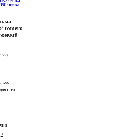
льма
/ romero
бежевый
енки)
omero
 для стен
чии
м2