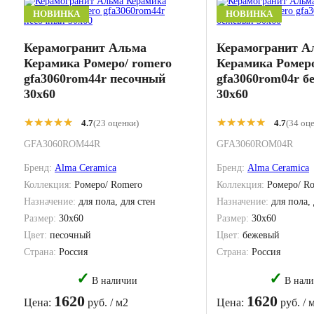
НОВИНКА
НОВИНКА
Керамогранит Альма
Керамогранит А
Керамика Ромеро/ romero
Керамика Ромеро
gfa3060rom44r песочный
gfa3060rom04r 
30x60
30x60
★★★★★
★★★★★
★★★★★
★★★★★
4.7
(23 оценки)
4.7
(34 оц
GFA3060ROM44R
GFA3060ROM04R
Бренд:
Alma Ceramica
Бренд:
Alma Ceramica
Коллекция:
Ромеро/ Romero
Коллекция:
Ромеро/ R
Назначение:
для пола, для стен
Назначение:
для пола,
Размер:
30x60
Размер:
30x60
Цвет:
песочный
Цвет:
бежевый
Страна:
Россия
Страна:
Россия
✓
✓
В наличии
В нали
1620
1620
Цена:
руб. / м2
Цена:
руб. / 