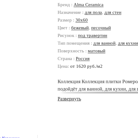
Бренд :
Alma Ceramica
Назначение :
для пола
,
для стен
Размер :
30x60
Цвет :
бежевый
,
песочный
Рисунок :
под травертин
Тип помещения :
для ванной
,
для кухни
Поверхность :
матовый
Страна :
Россия
Цена:
от 1620 руб./м2
Коллекция Коллекция плитки Ромеро/
подойдёт для ванной, для кухни, для 
Элементы коллекции имеют размеры 30
Развернуть
их для пола, для стен. Купить Колле
производителя можете сделав заказ в
Нахимовский проспект д.32 или позво