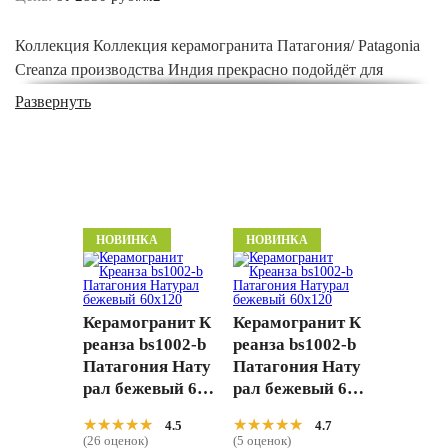
Коллекция Коллекция керамогранита Патагония/ Patagonia
Creanza производства Индия прекрасно подойдёт для
ванной, для кухни, для гостиной, для прихожей, для
Развернуть
туалета, для спальни, на теплый пол. Элементы коллекции
имеют размеры 60x120, и расцветку под камень, что
позволяет использовать их для пола, для стен. Купить
Коллекция керамогранита Патагония/ Patagonia от Creanza
по ценам производителя можете сделав заказ в нашем
интернет-магазине, придя в шоу-рум по адресу
НОВИНКА
НОВИНКА
Нахимовский проспект д.32 или позвонив по телефонам 8
(800) 333-46-24,
+7 (495) 565-31-21
.
Керамогранит К
Керамогранит К
реанза bs1002-b
реанза bs1002-b
Патагония Нату
Патагония Нату
рал бежевый 60x
рал бежевый 60x
120
120
★★★★★
★★★★★
★★★★★
★★★★★
4.5
4.7
(26 оценок)
(5 оценок)