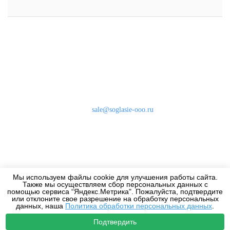
Наши контакты
8 (800) 333-46-24
Бесплатно по России
sale@soglasie-ooo.ru
г. Москва, Нахимовский пр-т д. 32
Оплата
Доставка
Мы используем файлы cookie для улучшения работы сайта.
Дизайнерам
Также мы осуществляем сбор персональных данных с
помощью сервиса “Яндекс.Метрика". Пожалуйста, подтвердите
или отклоните свое разрешение на обработку персональных
данных, наша
Политика обработки персональных данных
.
Подтвердить
2010-2026 - Все права защищены.