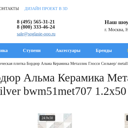
ОНТАКТЫ
ДИЗАЙН ПРОЕКТ В 3D
8 (495) 565-31-21
Наш шоу
8 (800) 333-46-24
г. Москва, 
sale@soglasie-ooo.ru
ика
Ступени
Аксессуары
Бренды
ческая плитка Бордюр Альма Керамика Металлик Глосси Сильвер/ metallic
рдюр Альма Керамика Мет
 silver bwm51met707 1.2x50
24.9x50