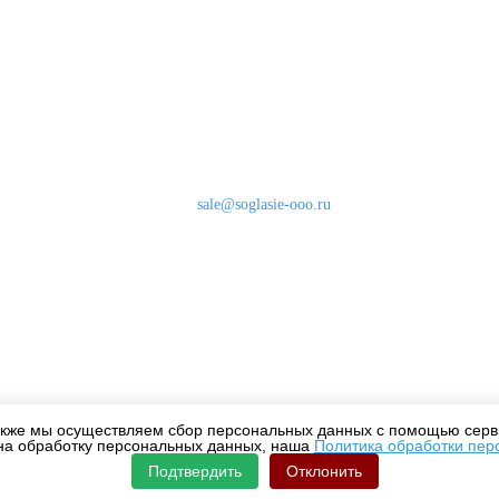
Наши контакты
8 (800) 333-46-24
Бесплатно по России
sale@soglasie-ooo.ru
г. Москва, Нахимовский пр-т д. 32
кже мы осуществляем сбор персональных данных с помощью серви
на обработку персональных данных, наша
Политика обработки пер
Подтвердить
Отклонить