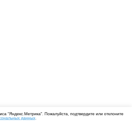
Оплата
Доставка
Дизайнерам
са “Яндекс.Метрика". Пожалуйста, подтвердите или отклоните
сональных данных
.
Согласие на обработку персональных данных