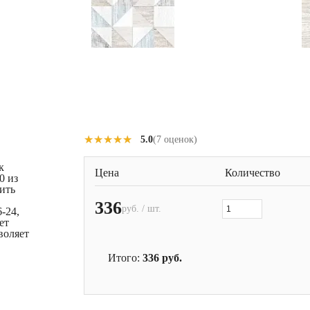
★★★★★
★★★★★
5.0
(7 оценок)
к
Цена
Количество
0 из
ить
336
руб. / шт.
-24,
ет
воляет
Итого:
336
руб.