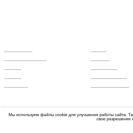
Каталог
О компании
Керамогранит
Отзывы
Керамическая плитка
Контакты
Мозаика
Сертификаты
Ступени
Вопросы и ответы
Распродажа
Гарантии и возврат
Мы используем файлы cookie для улучшения работы сайта. Та
свое разрешение 
2010-2026 - Все права защищены.