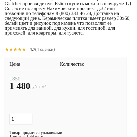
Glatcher производителя Estima купить можно в шоу-руме ТД
Согласие по адресу Нахимовский проспект д.32 или
позвонив по телефонам 8 (800) 333-46-24, Доставка на
следующий день. Керамическая плитка имеет размер 30x60,
белый цвет и рисунок под камень что позволяет её
применять для ванной, для кухни, для гостиной, для
прихожей, для квартиры, для туалета.
★★★★★
★★★★★
4.7
(4 оценки)
Цена
Количество
1850
1 480
руб. / м²
Товар продается упаковками:
1 упак = 1.44 кв.м.