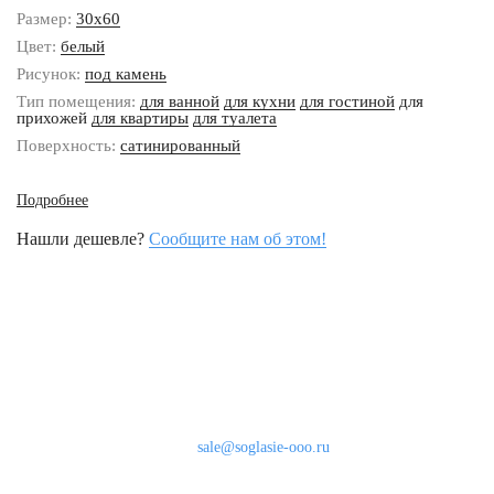
Размер:
30x60
Цвет:
белый
Рисунок:
под камень
Тип помещения:
для ванной
для кухни
для гостиной
для
прихожей
для квартиры
для туалета
Поверхность:
сатинированный
Подробнее
Нашли дешевле?
Сообщите нам об этом!
Наши контакты
8 (800) 333-46-24
Бесплатно по России
sale@soglasie-ooo.ru
г. Москва, Нахимовский пр-т д. 32