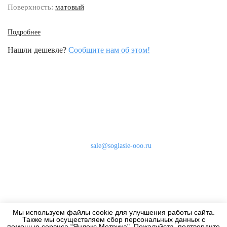
Поверхность:
матовый
Подробнее
Нашли дешевле?
Сообщите нам об этом!
Наши контакты
8 (800) 333-46-24
Бесплатно по России
sale@soglasie-ooo.ru
г. Москва, Нахимовский пр-т д. 32
Оплата
Доставка
Мы используем файлы cookie для улучшения работы сайта.
Дизайнерам
Также мы осуществляем сбор персональных данных с
помощью сервиса “Яндекс.Метрика". Пожалуйста, подтвердите