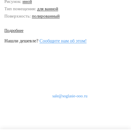
Рисунок:
иной
Тип помещения:
для ванной
Поверхность:
полированный
Подробнее
Нашли дешевле?
Сообщите нам об этом!
Наши контакты
8 (800) 333-46-24
Бесплатно по России
sale@soglasie-ooo.ru
г. Москва, Нахимовский пр-т д. 32
Оплата
Доставка