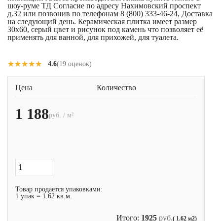
шоу-руме ТД Согласие по адресу Нахимовский проспект
д.32 или позвонив по телефонам 8 (800) 333-46-24, Доставка
на следующий день. Керамическая плитка имеет размер
30x60, серый цвет и рисунок под камень что позволяет её
применять для ванной, для прихожей, для туалета.
★★★★★
★★★★★
4.6
(19 оценок)
Цена
Количество
1 188
руб. / м²
Товар продается упаковками:
1 упак = 1.62 кв.м.
Итого:
1925
руб.
( 1.62 м2)