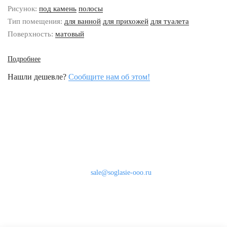
Рисунок:
под камень
полосы
Тип помещения:
для ванной
для прихожей
для туалета
Поверхность:
матовый
Подробнее
Нашли дешевле?
Сообщите нам об этом!
Наши контакты
8 (800) 333-46-24
Бесплатно по России
sale@soglasie-ooo.ru
г. Москва, Нахимовский пр-т д. 32
Оплата
Доставка