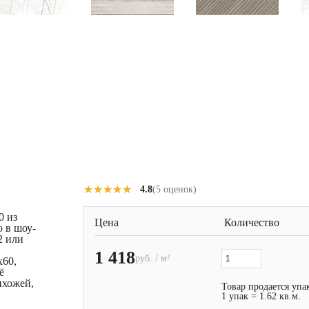
★★★★★
★★★★★
4.8
(5 оценок)
0 из
Цена
Количество
 в шоу-
2 или
1 418
руб. / м²
x60,
ё
ихожей,
Товар продается упа
1 упак = 1.62 кв.м.