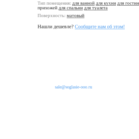
Тип помещения:
для ванной
для кухни
для гости
прихожей
для спальни
для туалета
Поверхность:
матовый
Нашли дешевле?
Сообщите нам об этом!
Наши контакты
8 (800) 333-46-24
Бесплатно по России
sale@soglasie-ooo.ru
г. Москва, Нахимовский пр-т д. 32