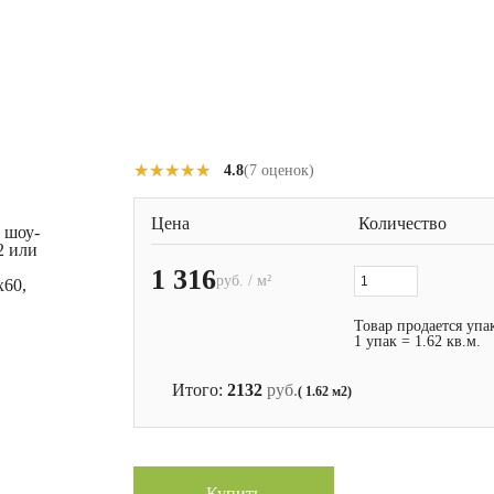
★★★★★
★★★★★
4.8
(7 оценок)
Цена
Количество
 шоу-
2 или
1 316
руб. / м²
x60,
Товар продается упа
1 упак = 1.62 кв.м.
Итого:
2132
руб.
( 1.62 м2)
Купить