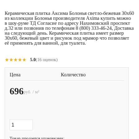
Керамическая плитка Аксима Болонья светло-бежевая 30x60
из коллекции Болонья производителя Axima купить можно
в шоу-руме ТД Согласие по адресу Нахимовский проспект
д.32 или позвонив по телефонам 8 (800) 333-46-24, Доставка
на следующий день. Керамическая плитка имеет размер
30x60, бежевый цвет и рисунок под мрамор что позволяет
её применять для ванной, для туалета.
★★★★★
★★★★★
5.0
(16 оценок)
Цена
Количество
696
руб. / м²
Товар продается упаковками: