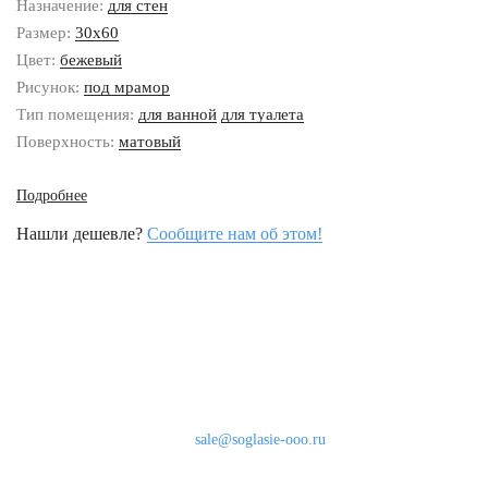
Назначение:
для стен
Размер:
30x60
Цвет:
бежевый
Рисунок:
под мрамор
Тип помещения:
для ванной
для туалета
Поверхность:
матовый
Подробнее
Нашли дешевле?
Сообщите нам об этом!
Наши контакты
8 (800) 333-46-24
Бесплатно по России
sale@soglasie-ooo.ru
г. Москва, Нахимовский пр-т д. 32