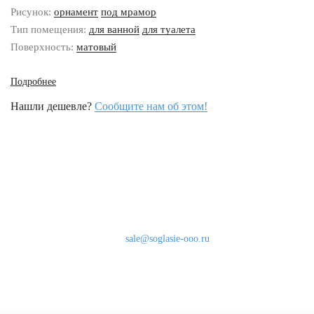
Рисунок:
орнамент
под мрамор
Тип помещения:
для ванной
для туалета
Поверхность:
матовый
Подробнее
Нашли дешевле?
Сообщите нам об этом!
Наши контакты
8 (800) 333-46-24
Бесплатно по России
sale@soglasie-ooo.ru
г. Москва, Нахимовский пр-т д. 32
Оплата
Доставка