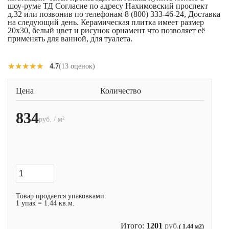
шоу-руме ТД Согласие по адресу Нахимовский проспект
д.32 или позвонив по телефонам 8 (800) 333-46-24, Доставка
на следующий день. Керамическая плитка имеет размер
20x30, белый цвет и рисунок орнамент что позволяет её
применять для ванной, для туалета.
★★★★★
★★★★★
4.7
(13 оценок)
Цена
Количество
834
руб. / м²
Товар продается упаковками:
1 упак = 1.44 кв.м.
Итого:
1201
руб.
( 1.44 м2)