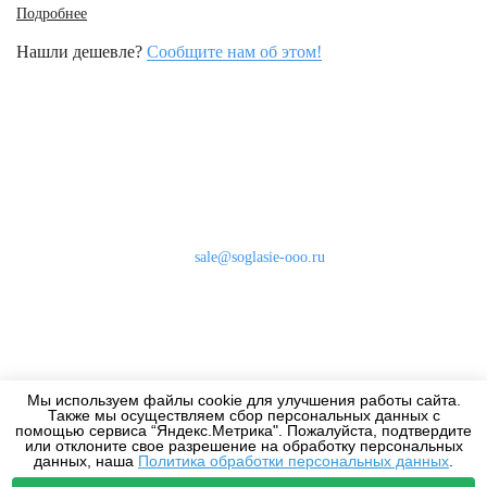
Подробнее
Нашли дешевле?
Сообщите нам об этом!
Наши контакты
8 (800) 333-46-24
Бесплатно по России
sale@soglasie-ooo.ru
г. Москва, Нахимовский пр-т д. 32
Оплата
Доставка
Мы используем файлы cookie для улучшения работы сайта.
Дизайнерам
Также мы осуществляем сбор персональных данных с
помощью сервиса “Яндекс.Метрика". Пожалуйста, подтвердите
или отклоните свое разрешение на обработку персональных
данных, наша
Политика обработки персональных данных
.