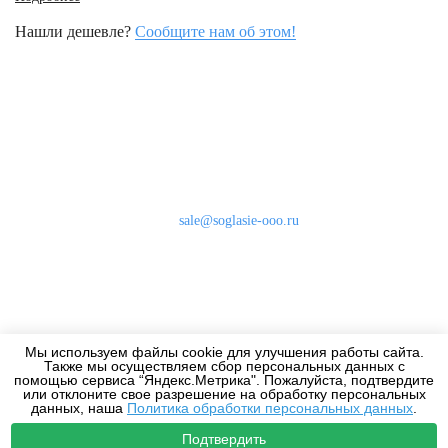
Нашли дешевле?
Сообщите нам об этом!
Наши контакты
8 (800) 333-46-24
Бесплатно по России
sale@soglasie-ooo.ru
г. Москва, Нахимовский пр-т д. 32
Оплата
Доставка
Мы используем файлы cookie для улучшения работы сайта.
Дизайнерам
Также мы осуществляем сбор персональных данных с
помощью сервиса “Яндекс.Метрика". Пожалуйста, подтвердите
или отклоните свое разрешение на обработку персональных
данных, наша
Политика обработки персональных данных
.
Подтвердить
2010-2026 - Все права защищены.