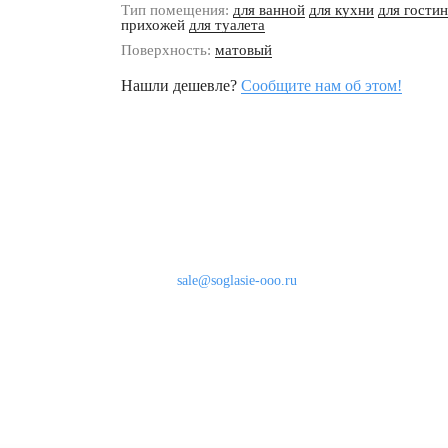
Тип помещения:
для ванной
для кухни
для гости
прихожей
для туалета
Поверхность:
матовый
Нашли дешевле?
Сообщите нам об этом!
Наши контакты
8 (800) 333-46-24
Бесплатно по России
sale@soglasie-ooo.ru
г. Москва, Нахимовский пр-т д. 32