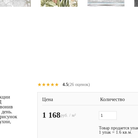
★★★★★
★★★★★
4.5
(26 оценок)
екции
Цена
Количество
Д
звонив
 день.
1 168
руб. / м²
 рисунок
кухни,
Товар продается упа
1 упак = 1.6 кв.м.