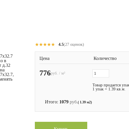
★★★★★
★★★★★
4.5
(27 оценок)
7x32.7
Цена
Количество
о в
 д.32
 на
776
руб. / м²
7x32.7,
менять
Товар продается упа
1 упак = 1.39 кв.м.
Итого:
1079
руб.
( 1.39 м2)
Купить