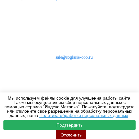
Наши контакты
8 (800) 333-46-24
Бесплатно по России
sale@soglasie-ooo.ru
г. Москва, Нахимовский пр-т д. 32
Оплата
Доставка
Мы используем файлы cookie для улучшения работы сайта.
Дизайнерам
Также мы осуществляем сбор персональных данных с
помощью сервиса “Яндекс.Метрика". Пожалуйста, подтвердите
или отклоните свое разрешение на обработку персональных
данных, наша
Политика обработки персональных данных
.
Подтвердить
2010-2026 - Все права защищены.
Отклонить