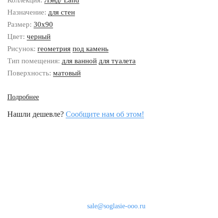
Коллекция:
Лэнд/ Land
Назначение:
для стен
Размер:
30x90
Цвет:
черный
Рисунок:
геометрия
под камень
Тип помещения:
для ванной
для туалета
Поверхность:
матовый
Подробнее
Нашли дешевле?
Сообщите нам об этом!
Наши контакты
8 (800) 333-46-24
Бесплатно по России
sale@soglasie-ooo.ru
г. Москва, Нахимовский пр-т д. 32