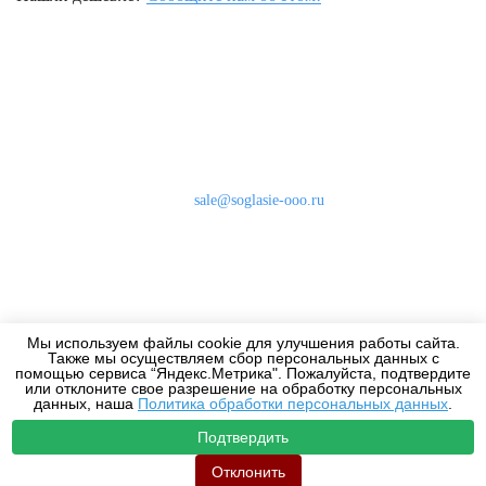
Наши контакты
8 (800) 333-46-24
Бесплатно по России
sale@soglasie-ooo.ru
г. Москва, Нахимовский пр-т д. 32
Оплата
Доставка
Мы используем файлы cookie для улучшения работы сайта.
Дизайнерам
Также мы осуществляем сбор персональных данных с
помощью сервиса “Яндекс.Метрика". Пожалуйста, подтвердите
или отклоните свое разрешение на обработку персональных
данных, наша
Политика обработки персональных данных
.
Подтвердить
2010-2026 - Все права защищены.
Отклонить