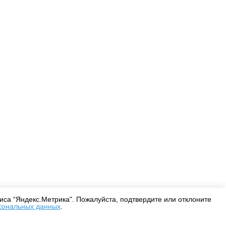
Оплата
Доставка
Дизайнерам
са “Яндекс.Метрика". Пожалуйста, подтвердите или отклоните
сональных данных
.
Согласие на обработку персональных данных