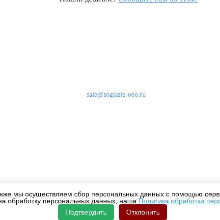
Наши контакты
8 (800) 333-46-24
Бесплатно по России
sale@soglasie-ooo.ru
г. Москва, Нахимовский пр-т д. 32
кже мы осуществляем сбор персональных данных с помощью серви
на обработку персональных данных, наша
Политика обработки пер
Подтвердить
Отклонить