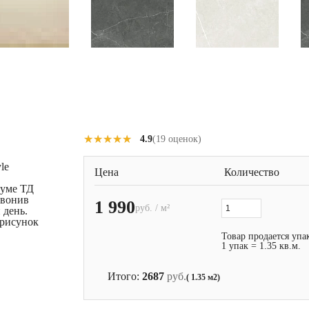
★★★★★
★★★★★
4.9
(19 оценок)
le
Цена
Количество
руме ТД
звонив
1 990
руб. / м²
 день.
 рисунок
Товар продается упа
1 упак = 1.35 кв.м.
Итого:
2687
руб.
( 1.35 м2)