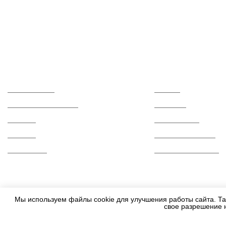
Каталог
О компании
Керамогранит
Отзывы
Керамическая плитка
Контакты
Мозаика
Сертификаты
Ступени
Вопросы и ответы
Распродажа
Гарантии и возврат
Мы используем файлы cookie для улучшения работы сайта. Та
свое разрешение 
2010-2026 - Все права защищены.