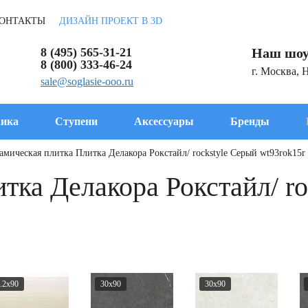
ОНТАКТЫ
ДИЗАЙН ПРОЕКТ В 3D
8 (495) 565-31-21
Наш шоу
8 (800) 333-46-24
г. Москва, 
sale@soglasie-ooo.ru
ика
Ступени
Аксессуары
Бренды
амическая плитка Плитка Делакора Рокстайл/ rockstyle Серый wt93rok15r
тка Делакора Рокстайл/ ro
.2x90
30x90
30x90