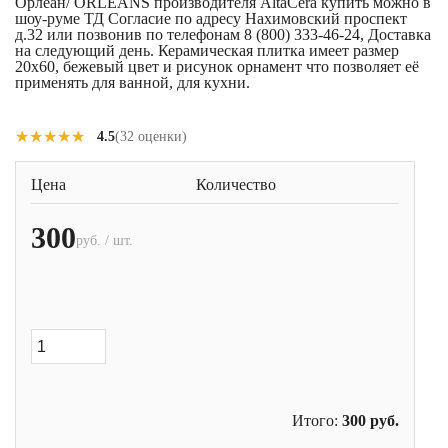
Орлеан/ ORLEANS производителя AltaCera купить можно в
шоу-руме ТД Согласие по адресу Нахимовский проспект
д.32 или позвонив по телефонам 8 (800) 333-46-24, Доставка
на следующий день. Керамическая плитка имеет размер
20x60, бежевый цвет и рисунок орнамент что позволяет её
применять для ванной, для кухни.
★★★★★
★★★★★
4.5
(32 оценки)
Цена
Количество
300
руб. / шт.
Итого:
300
руб.