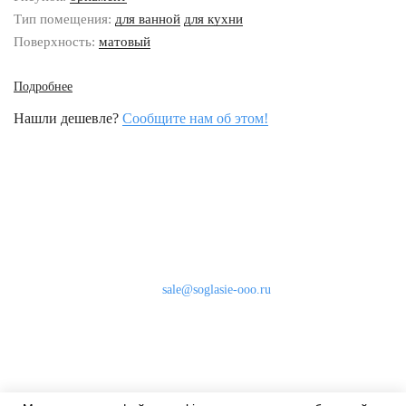
Тип помещения:
для ванной
для кухни
Поверхность:
матовый
Подробнее
Нашли дешевле?
Сообщите нам об этом!
Наши контакты
8 (800) 333-46-24
Бесплатно по России
sale@soglasie-ooo.ru
г. Москва, Нахимовский пр-т д. 32
Оплата
Доставка