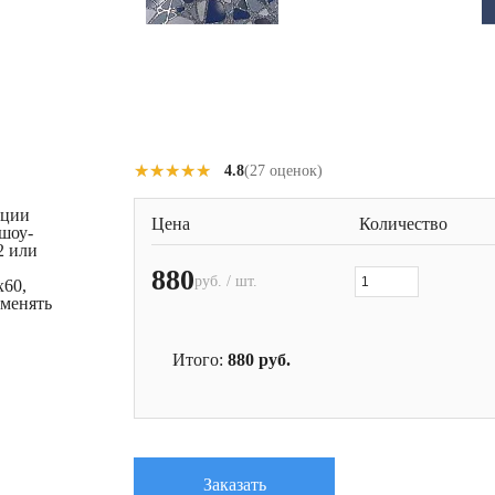
★★★★★
★★★★★
4.8
(27 оценок)
кции
Цена
Количество
шоу-
2 или
880
руб. / шт.
x60,
именять
Итого:
880
руб.
Заказать